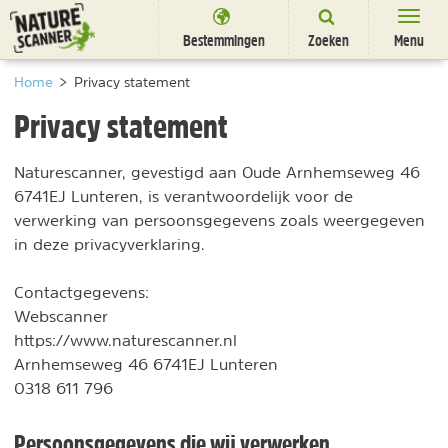
Ga
naar
Bestemmingen
Zoeken
Menu
content
Bestemmingen
Home
>
Privacy statement
Privacy statement
Overnachten
Activiteiten
Naturescanner, gevestigd aan Oude Arnhemseweg 46
6741EJ Lunteren, is verantwoordelijk voor de
Natuurparken
verwerking van persoonsgegevens zoals weergegeven
in deze privacyverklaring.
Dieren
Contactgegevens:
DEALS
SHOP
Webscanner
Nieuwsbrief
Uitgelicht
https://www.naturescanner.nl
Partners
Arnhemseweg 46 6741EJ Lunteren
/
nl
fr
0318 611 796
Persoonsgegevens die wij verwerken