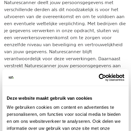
Naturescanner deelt jouw persoonsgegevens met
verschillende derden als dit noodzakelijk is voor het
uitvoeren van de overeenkomst en om te voldoen aan
een eventuele wettelijke verplichting. Met bedrijven die
je gegevens verwerken in onze opdracht, sluiten wij
een verwerkersovereenkomst om te zorgen voor
eenzelfde niveau van beveiliging en vertrouwelijkheid
van jouw gegevens. Naturescanner blijft
verantwoordelijk voor deze verwerkingen. Daarnaast
verstrekt Naturescanner jouw persoonsgegevens aan
andere derden. Dit doen wij alleen met jouw
nadrukkelijke toestemming.
Cookies, of vergelijkbare technieken, die wij
Deze website maakt gebruik van cookies
gebruiken
We gebruiken cookies om content en advertenties te
Naturescanner gebruikt functionele, analytische en
personaliseren, om functies voor social media te bieden
tracking cookies. Een cookie is een klein tekstbestand
en om ons websiteverkeer te analyseren. Ook delen we
dat bij het eerste bezoek aan deze website wordt
informatie over uw gebruik van onze site met onze