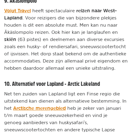
9. Äkäslompolo
Voigt Travel
reizen naar West-
heeft spectaculaire
Lapland
. Voor reizigers die van bijzondere plekjes
houden is dit een absolute must. Men kan nu naar
Äkäslompolo reizen. Ook hier kan je langlaufen en
skiën
(63 pistes) en deelnemen aan diverse excursies
zoals een husky- of rendiersafari, sneeuwscootertocht
of ijsvissen. Het dorp staat bekend om de authentieke
accommodaties. Deze zijn allemaal privé eigendom en
hebben daardoor allemaal een unieke uitstraling.
10. Alternatief voor Lapland - Arctic Lakeland
Net ten zuiden van Lapland ligt een Finse regio die
uitstekend kan dienen als alternatieve bestemming. In
Arctische merengebied
het
heb je zeker van januari
t/m maart goede sneeuwzekerheid en vind je
genoeg aanbieders van huskysafari's,
sneeuwscootertochten en andere typische Lapse