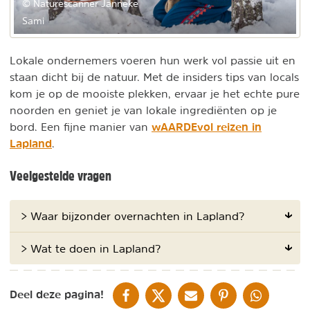
© Naturescanner Janneke
Sami
Lokale ondernemers voeren hun werk vol passie uit en
staan dicht bij de natuur. Met de insiders tips van locals
kom je op de mooiste plekken, ervaar je het echte pure
noorden en geniet je van lokale ingrediënten op je
wAARDEvol reizen in
bord. Een fijne manier van
Lapland
.
Veelgestelde vragen
> Waar bijzonder overnachten in Lapland?
> Wat te doen in Lapland?
DELEN OP FACEBOOK
DELEN OP X
DELEN VIA DE MAIL
DELEN OP PINTEREST
DELEN OP WH
Deel deze pagina!