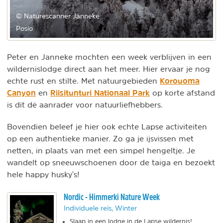
© Naturescanner Janneke
Posio
Peter en Janneke mochten een week verblijven in een
wildernislodge direct aan het meer. Hier ervaar je nog
Korouoma
echte rust en stilte. Met natuurgebieden
Canyon
Riisitunturi Nationaal Park
en
op korte afstand
is dit dé aanrader voor natuurliefhebbers.
Bovendien beleef je hier ook echte Lapse activiteiten
op een authentieke manier. Zo ga je ijsvissen met
netten, in plaats van met een simpel hengeltje. Je
wandelt op sneeuwschoenen door de taiga en bezoekt
hele happy husky's!
Nordic - Himmerki Nature Week
Individuele reis, Winter
Slaap in een lodge in de Lapse wildernis!