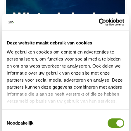
Video
inladen
en
afspelen
Deze website maakt gebruik van cookies
We gebruiken cookies om content en advertenties te
personaliseren, om functies voor social media te bieden
Onze collega Manou Kemna en haar man waren in de
en om ons websiteverkeer te analyseren. Ook delen we
winter in Utsjoki in het uiterste noorden van Finland en
informatie over uw gebruik van onze site met onze
namen deel aan de gaafste activiteiten. Als kers op de
partners voor social media, adverteren en analyse. Deze
taart werden ze maar liefst 4 keer getrakteerd op een
partners kunnen deze gegevens combineren met andere
noorderlicht spektakel!
informatie die u aan ze heeft verstrekt of die ze hebben
verzameld op basis van uw gebruik van hun services.
Riksja Travel - Lapland reizen
Individuele reis
Toestemmingsselectie
Divers aanbod Lapland reizen waarbij je het
Noodzakelijk
winterwonderland volop ervaart. Huskytochten,
noorderlicht en slapen in een ijshotel.