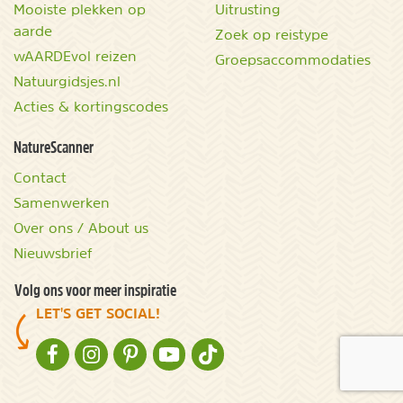
Mooiste plekken op
Uitrusting
aarde
Zoek op reistype
wAARDEvol reizen
Groepsaccommodaties
Natuurgidsjes.nl
Acties & kortingscodes
NatureScanner
Contact
Samenwerken
Over ons / About us
Nieuwsbrief
Volg ons voor meer inspiratie
LET'S GET SOCIAL!
NATURESCANNER OP FACEBOOK
NATURESCANNER OP INSTAGRAM
NATURESCANNER OP PINTEREST
NATURESCANNER OP YOUTUBE
NATURESCANNER OP TIKTOK