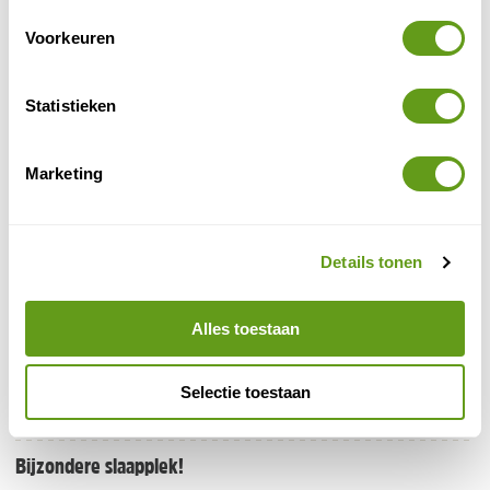
BEKIJK
Voorkeuren
Beluga - Noors en Fins Lapland
Statistieken
Individuele reis
Beluga Expeditions en Adventures biedt een
ruime keuze aan avontuurlijke wildlife reizen naar
Marketing
Noors en Fins Lapland.
BEKIJK
Details tonen
Abel Reizen - Lapland avontuur
Individuele reis, Maatwerk
Alles toestaan
Reis naar Fins Lapland met sneeuwscooter-,
rendier- en huskytocht en het noorderlicht. De
reis is naar eigen wensen aan te passen.
Selectie toestaan
BEKIJK
Bijzondere slaapplek!