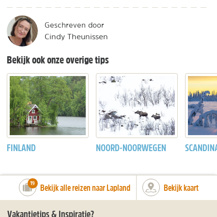
Geschreven door
Cindy Theunissen
Bekijk ook onze overige tips
FINLAND
NOORD-NOORWEGEN
SCANDIN
number_of_trips:
19
Bekijk alle reizen naar Lapland
Bekijk kaart
Vakantietips & Inspiratie?