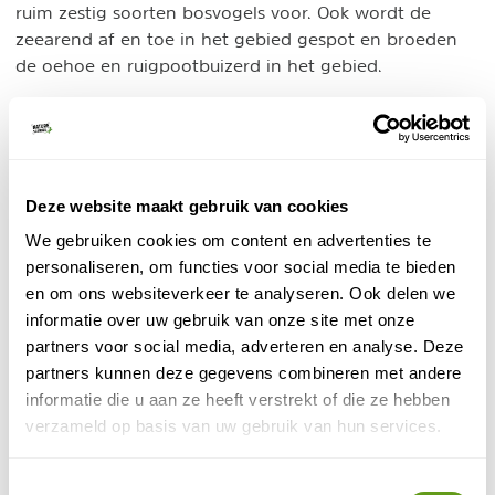
ruim zestig soorten bosvogels voor. Ook wordt de
zeearend af en toe in het gebied gespot en broeden
de oehoe en ruigpootbuizerd in het gebied.
Een onderzoek in het gebied bracht aan het licht dat
er twee bedreigde en negen bijna-bedreigde
keversoorten voorkomen. Er zijn zeven vlindersoorten
waargenomen, waaronder de veenluzernevlinder en de
Deze website maakt gebruik van cookies
zilvervlek.
We gebruiken cookies om content en advertenties te
personaliseren, om functies voor social media te bieden
Wat te doen in Korouoma?
en om ons websiteverkeer te analyseren. Ook delen we
Wandelen, sneeuwschoenwandelen en ijsklimmen zijn
informatie over uw gebruik van onze site met onze
activiteiten in Korouoma
de voornaamste
. Het is een
partners voor social media, adverteren en analyse. Deze
natuurgebied voor liefhebbers van natuur en rust, en je
partners kunnen deze gegevens combineren met andere
komt onderweg geen gemotoriseerd verkeer tegen.
informatie die u aan ze heeft verstrekt of die ze hebben
verzameld op basis van uw gebruik van hun services.
1. Wandelen
Wandelen in Korouoma
Toestemmingsselectie
kan in elk seizoen. In de winter