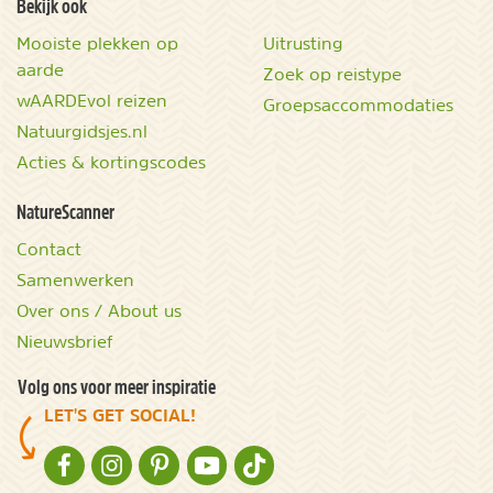
Bekijk ook
Mooiste plekken op
Uitrusting
aarde
Zoek op reistype
wAARDEvol reizen
Groepsaccommodaties
Natuurgidsjes.nl
Acties & kortingscodes
NatureScanner
Contact
Samenwerken
Over ons / About us
Nieuwsbrief
Volg ons voor meer inspiratie
LET'S GET SOCIAL!
NATURESCANNER OP FACEBOOK
NATURESCANNER OP INSTAGRAM
NATURESCANNER OP PINTEREST
NATURESCANNER OP YOUTUBE
NATURESCANNER OP TIKTOK