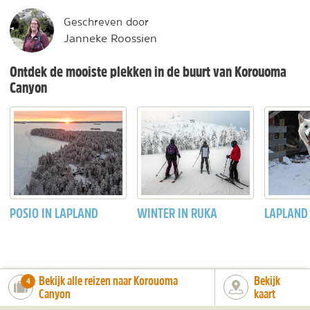
Geschreven door
Janneke Roossien
Ontdek de mooiste plekken in de buurt van Korouoma
Canyon
POSIO IN LAPLAND
WINTER IN RUKA
LAPLAND
Bekijk alle reizen naar Korouoma
Bekijk
number_of_trips:
4
Canyon
kaart