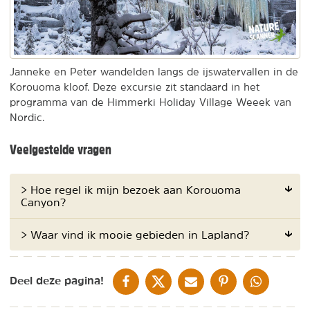
en
afspelen
Janneke en Peter wandelden langs de ijswatervallen in de
Korouoma kloof. Deze excursie zit standaard in het
programma van de Himmerki Holiday Village Weeek van
Nordic.
Veelgestelde vragen
> Hoe regel ik mijn bezoek aan Korouoma
Canyon?
> Waar vind ik mooie gebieden in Lapland?
DELEN OP FACEBOOK
DELEN OP X
DELEN VIA DE MAIL
DELEN OP PINTEREST
DELEN OP WH
Deel deze pagina!