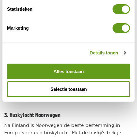
Nordic.nl - Pinetree Lodge
Statistieken
Individuele reis
Kleinschalige lodge in Zweeds Lapland. Wellness
en sauna en toffe excursies. Met eigen
Marketing
huskykennel!
BEKIJK
Details tonen
ANWB - Winterreis Dalarna
Individuele reis
Fijne winterse reis naar Zweden. Inclusief toffe
Alles toestaan
activiteiten zoals huskytocht, sneeuwschoenhike
en langlaufen. Je reist met de veerboot.
Selectie toestaan
BEKIJK
3. Huskytocht Noorwegen
Na Finland is Noorwegen de beste bestemming in
Europa voor een huskytocht. Met de husky's trek je