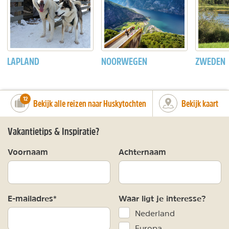
LAPLAND
NOORWEGEN
ZWEDEN
number_of_trips:
12
Bekijk alle reizen naar Huskytochten
Bekijk kaart
Vakantietips & Inspiratie?
Voornaam
Achternaam
E-mailadres*
Waar ligt je interesse?
Nederland
Europa