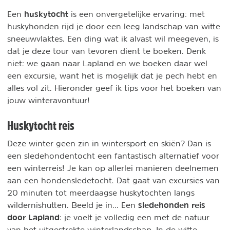
huskytocht
Een
is een onvergetelijke ervaring: met
huskyhonden rijd je door een leeg landschap van witte
sneeuwvlaktes. Een ding wat ik alvast wil meegeven, is
dat je deze tour van tevoren dient te boeken. Denk
niet: we gaan naar Lapland en we boeken daar wel
een excursie, want het is mogelijk dat je pech hebt en
alles vol zit. Hieronder geef ik tips voor het boeken van
jouw winteravontuur!
Huskytocht reis
Deze winter geen zin in wintersport en skiën? Dan is
een sledehondentocht een fantastisch alternatief voor
een winterreis! Je kan op allerlei manieren deelnemen
aan een hondensledetocht. Dat gaat van excursies van
20 minuten tot meerdaagse huskytochten langs
sledehonden reis
wildernishutten. Beeld je in... Een
door Lapland
: je voelt je volledig een met de natuur
van het uitgestrekte winterlandschap. In de witte