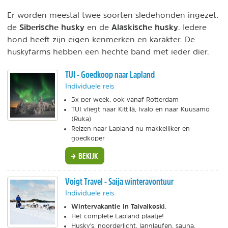
Er worden meestal twee soorten sledehonden ingezet:
Siberische husky
Alaskische husky
de
en de
. Iedere
hond heeft zijn eigen kenmerken en karakter. De
huskyfarms hebben een hechte band met ieder dier.
TUI - Goedkoop naar Lapland
Individuele reis
5x per week, ook vanaf Rotterdam
TUI vliegt naar Kittilä, Ivalo en naar Kuusamo
(Ruka)
Reizen naar Lapland nu makkelijker en
goedkoper
BEKIJK
Voigt Travel - Saija winteravontuur
Individuele reis
Wintervakantie in Taivalkoski
.
Het complete Lapland plaatje!
Husky's, noorderlicht, langlaufen, sauna.