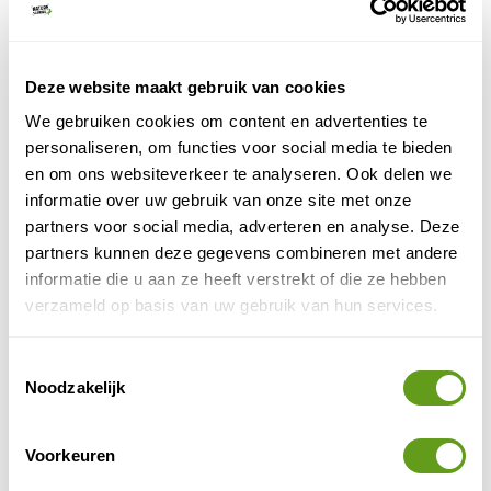
verschillende tochten
Er worden
aangeboden, van een
half uur tot meerdere dagen. Je maakt hier kennis met
de omgeving en de honden. De meerdaagse tochten
worden buiten de sneeuwscooter- en skigebieden
Deze website maakt gebruik van cookies
gehouden en geven je een unieke kans om te voelen
We gebruiken cookies om content en advertenties te
hoe het zou zijn als sledehondentrainer of
personaliseren, om functies voor social media te bieden
ontdekkingsreiziger!
en om ons websiteverkeer te analyseren. Ook delen we
informatie over uw gebruik van onze site met onze
Zweeds Lapland
is rustiger dan Fins Lapland. Er zijn
partners voor social media, adverteren en analyse. Deze
minder toeristische faciliteiten, maar daardoor is het
partners kunnen deze gegevens combineren met andere
ook rustiger, puurder en ongerepter!
informatie die u aan ze heeft verstrekt of die ze hebben
verzameld op basis van uw gebruik van hun services.
Lapland.nl - Actieve vakantie
Individuele reis
Toestemmingsselectie
Alle actieve vakanties in Lapland vind je op deze
site. Kleinschalige, authentieke accommodaties en
Noodzakelijk
de leukste activiteiten.
BEKIJK
Voorkeuren