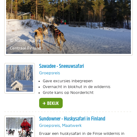
© Naturescanner
Centraal Finland
Sawadee - Sneeuwsafari
Groepsreis
Gave excursies inbegrepen
Overnacht in blokhut in de wildernis
Grote kans op Noorderlicht
BEKIJK
Sundowner - Huskysafari in Finland
Groepsreis, Maatwerk
Ervaar een huskysafari in de Finse wildernis in