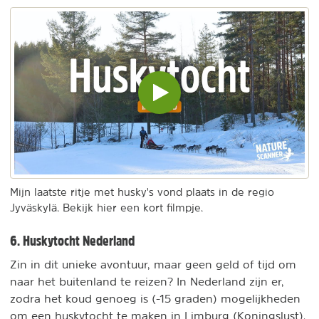
Video
inladen
en
afspelen
Mijn laatste ritje met husky's vond plaats in de regio
Jyväskylä. Bekijk hier een kort filmpje.
6. Huskytocht Nederland
Zin in dit unieke avontuur, maar geen geld of tijd om
naar het buitenland te reizen? In Nederland zijn er,
zodra het koud genoeg is (-15 graden) mogelijkheden
om een huskytocht te maken in Limburg (Koningslust),