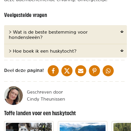
Veelgestelde vragen
> Wat is de beste bestemming voor
hondensleeën?
> Hoe boek ik een huskytocht?
DELEN OP FACEBOOK
DELEN OP X
DELEN VIA DE MAIL
DELEN OP PINTEREST
DELEN OP WH
Deel deze pagina!
Geschreven door
Cindy Theunissen
Toffe landen voor een huskytocht