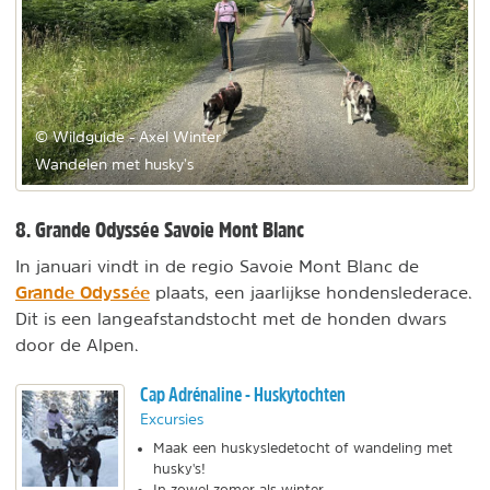
© Wildguide - Axel Winter
Wandelen met husky's
8. Grande Odyssée Savoie Mont Blanc
In januari vindt in de regio Savoie Mont Blanc de
Grande Odyssée
plaats, een jaarlijkse hondenslederace.
Dit is een langeafstandstocht met de honden dwars
door de Alpen.
Cap Adrénaline - Huskytochten
Excursies
Maak een huskysledetocht of wandeling met
husky's!
In zowel zomer als winter.