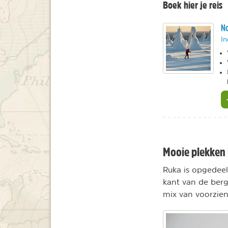
Boek hier je reis
No
In
Mooie plekken 
Ruka is opgedee
kant van de ber
mix van voorzie