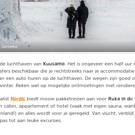
 Janneke
Kuusamo
j de luchthaven van
. Het is ongeveer een half uur 
ansfers beschikbaar die je rechtstreeks naar je accommodati
t, kan een auto huren op de luchthaven. De wegen zijn goe
e winter. Reken wel op mogelijke ontmoetingen met rendier
Nordic
Ruka in de 
alist
biedt mooie pakketreizen aan voor
een cabin, appartement of hotel (vaak met eigen sauna, want
 Finland!) en alles wordt voor je geregeld. Van vlucht, verblij
ipas tot aan leuke excursies.