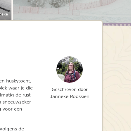
neke
en huskytocht,
ek waar je die
Geschreven door
lmatig de rust
Janneke Roossien
a sneeuwzeker
g voor een
 Volgens de