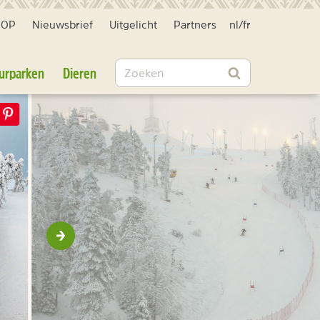
HOP
Nieuwsbrief
Uitgelicht
Partners
nl
/
fr
Zoeken
urparken
Dieren
Zoeken
Volgende