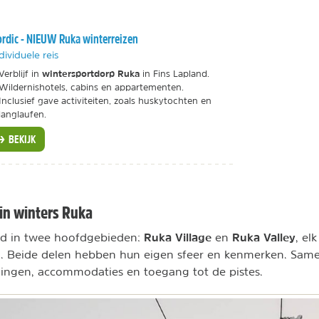
rdic - NIEUW Ruka winterreizen
dividuele reis
wintersportdorp Ruka
Verblijf in
in Fins Lapland.
Wildernishotels, cabins en appartementen.
Inclusief gave activiteiten, zoals huskytochten en
langlaufen.
BEKIJK
in winters Ruka
Ruka Village
Ruka Valley
ld in twee hoofdgebieden:
en
, el
g. Beide delen hebben hun eigen sfeer en kenmerken. Sam
ningen, accommodaties en toegang tot de pistes.