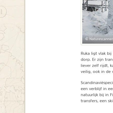
© Naturescanner
Ruka ligt vlak bi
dorp. Er zijn tr
liever zelf rijd
veilig, ook in d
Scandinaviëspeci
een verblijf in 
natuurlijk bij in
transfers, een sk