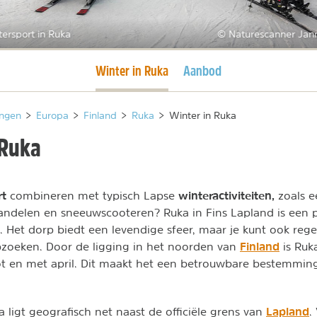
ersport in Ruka
© Naturescanner Jan
Huidige pagina
Winter in Ruka
Aanbod
ngen
>
Europa
>
Finland
>
Ruka
>
Winter in Ruka
 Ruka
rt
winteractiviteiten,
combineren met typisch Lapse
zoals e
delen en sneeuwscooteren? Ruka in Fins Lapland is een pl
. Het dorp biedt een levendige sfeer, maar je kunt ook rege
Finland
pzoeken. Door de ligging in het noorden van
is Ruk
t en met april. Dit maakt het een betrouwbare bestemmin
Lapland
 ligt geografisch net naast de officiële grens van
.