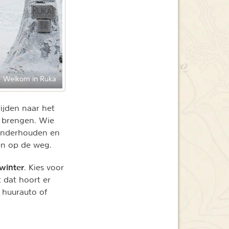
Welkom in Ruka
rijden naar het
e brengen. Wie
d onderhouden en
en op de weg.
winter
. Kies voor
 dat hoort er
f, huurauto of