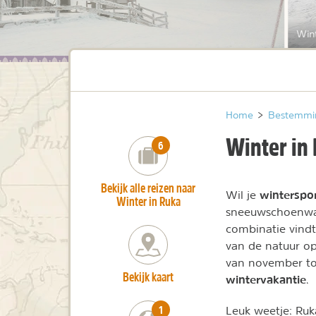
Wint
Home
>
Bestemmi
Winter in
number_of_trips:
6
Bekijk alle reizen naar
winterspo
Wil je
Winter in Ruka
sneeuwschoenwan
combinatie vindt
van de natuur o
van november to
Bekijk kaart
wintervakantie
.
number_of_trips:
1
Leuk weetje: Ruka