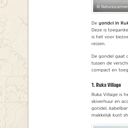
© Naturescanner
gondel in Ru
De
Deze is toeganke
is het voor bezo
reizen.
De gondel gaat d
tussen de versch
compact en toegan
1. Ruka Village
Ruka Village is h
skiverhuur en ac
gondel, kabelbane
makkelijk kunt s