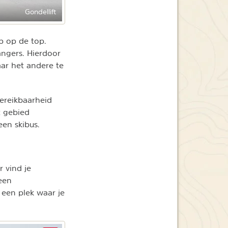
Gondellift
p op de top.
angers. Hierdoor
aar het andere te
ereikbaarheid
t gebied
een skibus.
r vind je
een
k een plek waar je