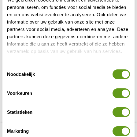
bekijk alle bijzondere overnachtingen.
personaliseren, om functies voor social media te bieden
en om ons websiteverkeer te analyseren. Ook delen we
BEKIJK
informatie over uw gebruik van onze site met onze
partners voor social media, adverteren en analyse. Deze
Voigt Travel - Iisakki Glass Village
partners kunnen deze gegevens combineren met andere
Individuele reis
informatie die u aan ze heeft verstrekt of die ze hebben
Verblijf in een houten huisje met glazen dak en
verzameld op basis van uw gebruik van hun services.
geniet vanuit je bed van het noorderlicht! Toch
liever actief? Neem dan deel aan de excursies.
Toestemmingsselectie
Noodzakelijk
BEKIJK
Voorkeuren
DELEN OP FACEBOOK
DELEN OP X
DELEN VIA DE MAIL
DELEN OP PINTEREST
DELEN OP WH
Deel deze pagina!
Statistieken
number_of_trips:
6
Bekijk alle reizen naar Winter in Ruka
Bekijk kaart
Marketing