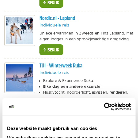
BEKIJK
Nordic.nl - Lapland
Individuele reis
Unieke ervaringen in Zweeds en Fins Lapland. Met
eigen lodges in een sprookjesachtige omgeving.
BEKIJK
TUI - Winterweek Ruka
Individuele reis
Explore & Experience Ruka.
Elke dag een andere excursie
!
Huskytocht, noorderlicht, ijsvissen, rendieren.
BEKIJK
Booking.com - Hotels in Ruka
Individuele reis
Deze website maakt gebruik van cookies
Van een natuuriglo tot een knus hotel in Ruka,
We gebruiken cookies om content en advertenties te