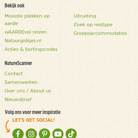
Bekijk ook
Mooiste plekken op
Uitrusting
aarde
Zoek op reistype
wAARDEvol reizen
Groepsaccommodaties
Natuurgidsjes.nl
Acties & kortingscodes
NatureScanner
Contact
Samenwerken
Over ons / About us
Nieuwsbrief
Volg ons voor meer inspiratie
LET'S GET SOCIAL!
NATURESCANNER OP FACEBOOK
NATURESCANNER OP INSTAGRAM
NATURESCANNER OP PINTEREST
NATURESCANNER OP YOUTUBE
NATURESCANNER OP TIKTOK