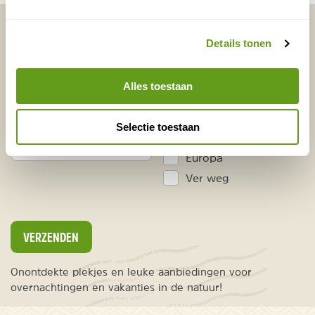
Vakantietips & Inspiratie?
Details tonen
Voornaam
Achternaam
Alles toestaan
E-mailadres*
Waar ligt je interesse?
Selectie toestaan
Nederland
Europa
Ver weg
VERZENDEN
Onontdekte plekjes en leuke aanbiedingen voor
overnachtingen en vakanties in de natuur!