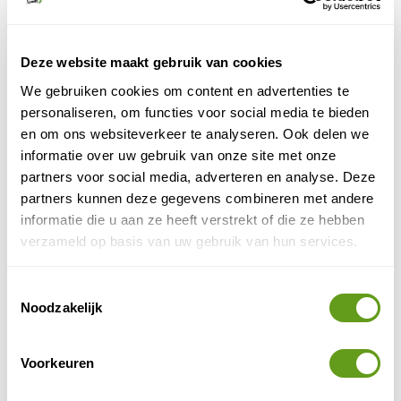
Bericht
*
Deze website maakt gebruik van cookies
We gebruiken cookies om content en advertenties te
personaliseren, om functies voor social media te bieden
en om ons websiteverkeer te analyseren. Ook delen we
informatie over uw gebruik van onze site met onze
partners voor social media, adverteren en analyse. Deze
Ik ga akkoord met de
algemene voorwaarden
en
partners kunnen deze gegevens combineren met andere
privacy policy
informatie die u aan ze heeft verstrekt of die ze hebben
verzameld op basis van uw gebruik van hun services.
VERSTUUR BERICHT
Toestemmingsselectie
Contactgegevens
Noodzakelijk
Tel
:
+31 318 611 796
E-mail:
info@naturescanner.nl
Voorkeuren
Adres
Oude Arnhemseweg 46