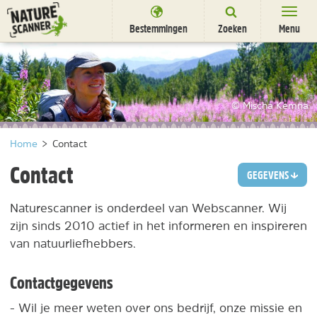
Ga
naar
Bestemmingen
Zoeken
Menu
content
Bestemmingen
Overnachten
© Mischa Kemna
Activiteiten
Home
>
Contact
Natuurparken
Contact
GEGEVENS
Dieren
Naturescanner is onderdeel van Webscanner. Wij
DEALS
SHOP
zijn sinds 2010 actief in het informeren en inspireren
Nieuwsbrief
Uitgelicht
van natuurliefhebbers.
Partners
/
nl
fr
Contactgegevens
- Wil je meer weten over ons bedrijf, onze missie en