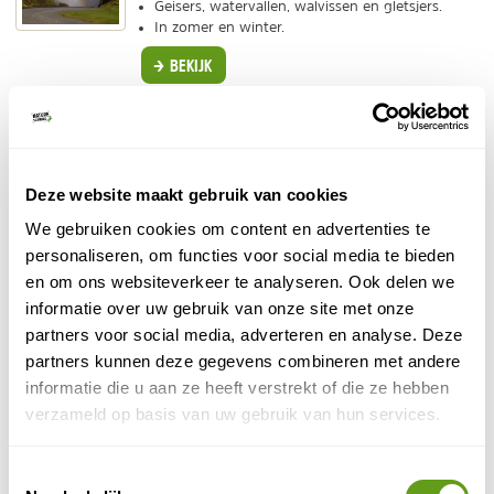
Geisers, watervallen, walvissen en gletsjers.
In zomer en winter.
BEKIJK
STAP Reizen - Wandelvakantie Spanje
Individuele reis
Individuele wandelvakanties.
Deze website maakt gebruik van cookies
Andalusië, op de Balearen of de Canarische
Eilanden.
We gebruiken cookies om content en advertenties te
Meerdaagse trektochten in de prachtige
personaliseren, om functies voor social media te bieden
Spaanse natuur.
en om ons websiteverkeer te analyseren. Ook delen we
BEKIJK
informatie over uw gebruik van onze site met onze
partners voor social media, adverteren en analyse. Deze
Eliza was here - Authentiek Portugal
partners kunnen deze gegevens combineren met andere
Individuele reis
informatie die u aan ze heeft verstrekt of die ze hebben
Kleinschalige vakantiehuizen in onder andere de
verzameld op basis van uw gebruik van hun services.
Algarve en aan de Costa de Lisboa, ver weg van
de massa. Altijd inclusief vlucht, verblijf &
huurauto.
Toestemmingsselectie