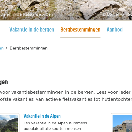
elen in de Italiaanse Alpen
© Daniel van S
Huidige pagina
Huidige pagina
Vakantie in de bergen
Bergbestemmingen
Aanbod
en
>
Bergbestemmingen
gen
s voor vakantiebestemmingen in de bergen. Lees voor ieder
fste vakanties: van actieve fietsvakanties tot huttentochten
Vakantie in de Alpen
Een vakantie in de Alpen is immens
populair bij alle soorten mensen: