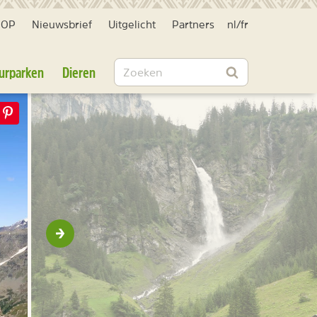
HOP
Nieuwsbrief
Uitgelicht
Partners
nl
/
fr
Zoeken
urparken
Dieren
Zoeken
Volgende