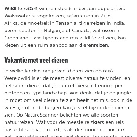
Wildlife reizen
winnen steeds meer aan populariteit.
Walvissafari's, vogelreizen, safarireizen in Zuid-
Afrika, de gnoetrek in Tanzania, tijgerreizen in India,
beren spotten in Bulgarije of Canada, walrussen in
Groenland... wie tijdens een reis wildlife wil zien, kan
dierenreizen
kiezen uit een ruim aanbod aan
.
Vakantie met veel dieren
In welke landen kan je veel dieren zien op reis?
Wereldwijd is er de meest diverse natuur te vinden, en
het soort dieren dat je aantreft verschilt enorm per
biotoop en type landschap. Wie denkt dat je de jungle
in moet om veel dieren te zien heeft het mis, ook in de
woestijn of in de bergen kan je veel bijzondere dieren
zien. Op NatureScanner belichten we alle soorten
natuurreizen. Wat voor de meeste reizigers een reis
pas écht speciaal maakt, is als die mooie natuur ook
het toevluchtsoord is van veel dieren. Ter oriëntatie per