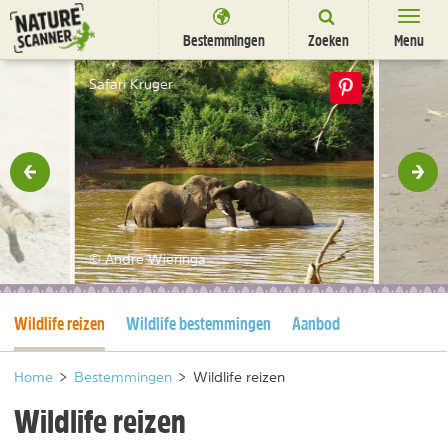
Ga
naar
Bestemmingen
Zoeken
Menu
content
Bestemmingen
Safari Kruger
Overnachten
Activiteiten
rige
Vol
Natuurparken
Dieren
© André Wieringa
DEALS
SHOP
Huidige pagina
Wildlife reizen
Wildlife bestemmingen
Aanbod
Nieuwsbrief
Uitgelicht
Partners
/
nl
fr
Home
>
Bestemmingen
>
Wildlife reizen
Wildlife reizen