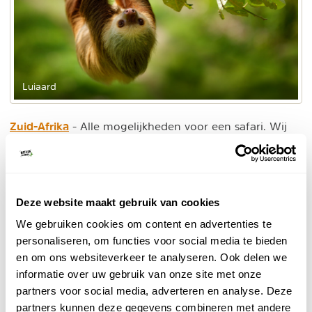
Luiaard
Zuid-Afrika
- Alle mogelijkheden voor een safari. Wij
geven je tips voor de beste kleinschalige safari voor
wandelsafari's
ieder budget. Lees ook eens meer over
.
Namibië
- Fantastisch land om dieren te zien en te
Deze website maakt gebruik van cookies
fotograferen. De zoutpannen van Etosha in het
noorden zijn de beste plek.
We gebruiken cookies om content en advertenties te
personaliseren, om functies voor social media te bieden
Tanzania
- Voor velen die hier geweest zijn is dit de
en om ons websiteverkeer te analyseren. Ook delen we
mooiste safari van hun leven geweest. Tanzania is wat
informatie over uw gebruik van onze site met onze
duurder dan de andere landen, maar biedt een unieke
partners voor social media, adverteren en analyse. Deze
ervaring.
partners kunnen deze gegevens combineren met andere