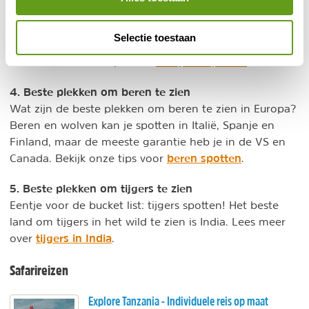
3. Beste plekken om dolfijnen te zien
Tijdens een walvissafari maak je ook kans om dolfijnen
Selectie toestaan
te zien. Zelf deze vriendelijke dieren in het wild
dolfijnen spotten
ontmoeten? Onze tips voor
.
4. Beste plekken om beren te zien
Wat zijn de beste plekken om beren te zien in Europa?
Beren en wolven kan je spotten in Italië, Spanje en
Finland, maar de meeste garantie heb je in de VS en
beren spotten
Canada. Bekijk onze tips voor
.
5. Beste plekken om tijgers te zien
Eentje voor de bucket list: tijgers spotten! Het beste
land om tijgers in het wild te zien is India. Lees meer
tijgers in India
over
.
Safarireizen
Explore Tanzania - Individuele reis op maat