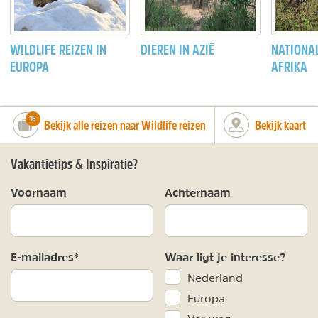
WILDLIFE REIZEN IN
DIEREN IN AZIË
NATIONA
EUROPA
AFRIKA
number_of_trips:
16
Bekijk alle reizen naar Wildlife reizen
Bekijk kaart
Vakantietips & Inspiratie?
Voornaam
Achternaam
E-mailadres*
Waar ligt je interesse?
Nederland
Europa