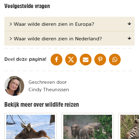
Veelgestelde vragen
> Waar wilde dieren zien in Europa?
> Waar wilde dieren zien in Nederland?
DELEN OP FACEBOOK
DELEN OP X
DELEN VIA DE MAIL
DELEN OP PINTEREST
DELEN OP WH
Deel deze pagina!
Geschreven door
Cindy Theunissen
Bekijk meer over wildlife reizen