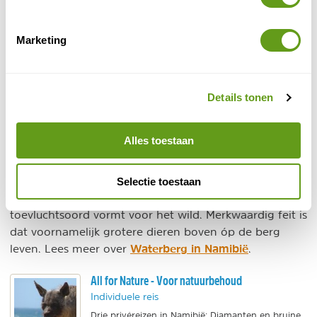
coast
. Dit is een van de droogste plekken op aarde,
totdat er door hevige regen met veel geweld een rivier
ontstaat, waar de natuur lang op kan teren. Er
Marketing
komen zeldzame dieren voor, zoals de woestijnolifant
en woestijnleeuw, maar ook giraffen, gemsbokken,
jakhalzen en talrijke vogelsoorten.
Details tonen
6. Waterberg
Alles toestaan
In het overwegend dorre woestijnlandschap van
Namibië is Waterberg een unieke bezienswaardigheid.
Deze losstaande rode rotsformatie torent uit boven
Selectie toestaan
een groen en vruchtbaar landschap, wat een
toevluchtsoord vormt voor het wild. Merkwaardig feit is
dat voornamelijk grotere dieren boven óp de berg
Waterberg in Namibië
leven. Lees meer over
.
All for Nature - Voor natuurbehoud
Individuele reis
Drie privéreizen in Namibië: Diamanten en bruine