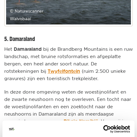
© Naturescanner
Walvisbaai
5. Damaraland
Damaraland
Het
bij de Brandberg Mountains is een ruw
landschap, met bruine rotsformaties en afgeplatte
bergen, een heel ander soort natuur. De
Twyfelfontein
rotstekeningen bij
(ruim 2.500 unieke
gravures) zijn een toeristisch trekpleister.
In deze dorre omgeving weten de woestijnolifant en
de zwarte neushoorn nog te overleven. Een tocht naar
de woestijnolifanten en een zoektocht naar de
neushoorns in Damaraland zijn als meerdaagse
Riksja Namibië
excursie te reserveren op
. Voor mij is
een tocht langs de olifanten van het Damaraland een
van de mooiste wildlife observaties die ik heb mogen