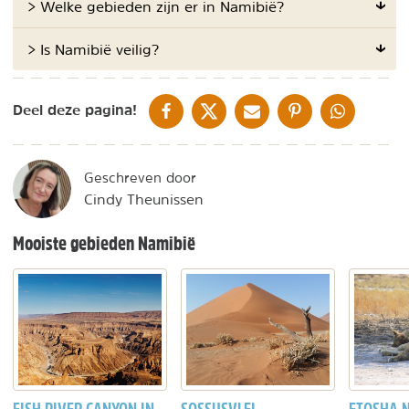
> Welke gebieden zijn er in Namibië?
> Is Namibië veilig?
DELEN OP FACEBOOK
DELEN OP X
DELEN VIA DE MAIL
DELEN OP PINTEREST
DELEN OP WH
Deel deze pagina!
Geschreven door
Cindy Theunissen
Mooiste gebieden Namibië
FISH RIVER CANYON IN
SOSSUSVLEI
ETOSHA 