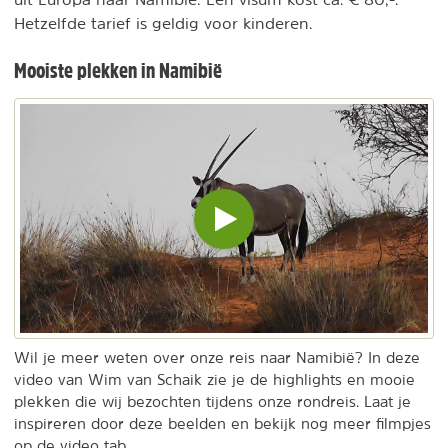
Hetzelfde tarief is geldig voor kinderen.
Mooiste plekken in Namibië
Video
inladen
en
afspelen
Wil je meer weten over onze reis naar Namibië? In deze
video van Wim van Schaik zie je de highlights en mooie
plekken die wij bezochten tijdens onze rondreis. Laat je
inspireren door deze beelden en bekijk nog meer filmpjes
op de video tab.