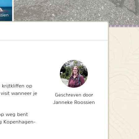
sien
 krijtkliffen op
visit wanneer je
Geschreven door
Janneke Roossien
 op weg bent
rug Kopenhagen-