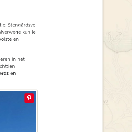
tie: Stengårdsvej
alverwege kun je
ooiste en
eren in het
chttien
erds en