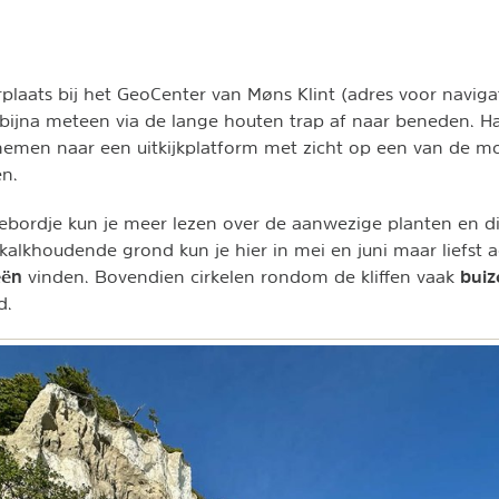
plaats bij het GeoCenter van Møns Klint (adres voor naviga
e bijna meteen via de lange houten trap af naar beneden. H
 nemen naar een uitkijkplatform met zicht op een van de m
en.
ebordje kun je meer lezen over de aanwezige planten en di
kalkhoudende grond kun je hier in mei en juni maar liefst a
eën
buiz
vinden. Bovendien cirkelen rondom de kliffen vaak
d.