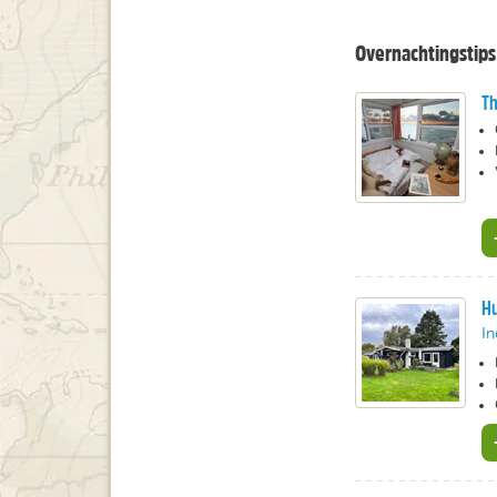
Overnachtingstips
Th
Hu
In