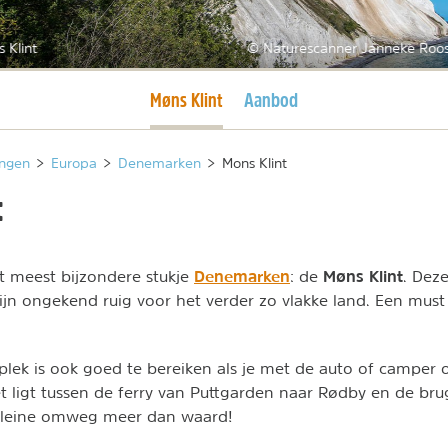
 Klint
© Naturescanner Janneke Roos
Huidige pagina
Møns Klint
Aanbod
ngen
>
Europa
>
Denemarken
>
Mons Klint
t
Denemarken
Møns Klint
t meest bijzondere stukje
: de
. Deze
ijn ongekend ruig voor het verder zo vlakke land. Een must 
plek is ook goed te bereiken als je met de auto of camper
t ligt tussen de ferry van Puttgarden naar Rødby en de b
kleine omweg meer dan waard!