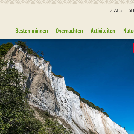
DEALS
S
Bestemmingen
Overnachten
Activiteiten
Natu