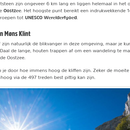
rijtsteen zijn ongeveer 6 km lang en liggen helemaal in het 
Oostzee
de
. Het hoogste punt bereikt een indrukwekkende 14
UNESCO Werelderfgoed
geroepen tot
.
n Møns Klint
elf zijn natuurlijk dé blikvanger in deze omgeving, maar je kun
 Daal de lange, houten trappen af om een wandeling te ma
 de Oostzee.
 je door hoe immens hoog de kliffen zijn. Zeker de moeit
hoog via de 497 treden best pittig kan zijn.