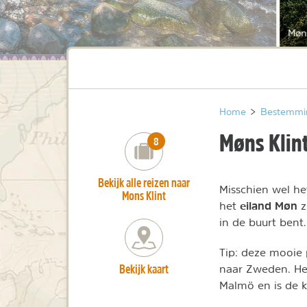
Møns
Home
>
Bestemmi
Møns Klin
number_of_trips:
8
Bekijk alle reizen naar
Misschien wel he
Mons Klint
eiland Møn
het
z
in de buurt bent.
Tip: deze mooie 
Bekijk kaart
naar Zweden. He
Malmö en is de 