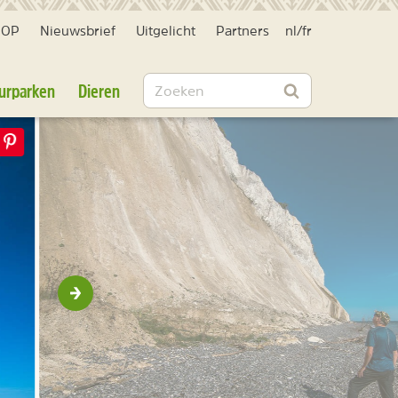
HOP
Nieuwsbrief
Uitgelicht
Partners
nl
/
fr
Zoeken
urparken
Dieren
Zoeken
Volgende