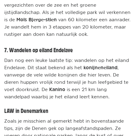
vergezichten over de zee en het groene
ijstijdlandschap. Als je het volledige park wil verkennen
Mols Bjerge-stien
is de
van 60 kilometer een aanrader.
Je wandelt hem in 3 etappes van 20 kilometer, maar
rustiger aan doen kan natuurlijk ook.
7. Wandelen op eiland Endelave
Dan nog een leuke laatste tip: wandelen op het eiland
konijneneiland
Endelave. Dit staat bekend als het
,
vanwege de vele wilde konijnen di
e hier leven. De
dieren huppen vrolijk rond terwijl je hun leefgebied te
Kanino
voet doorkruist. De
is een 21 km lang
wandelpad waarbij je het eiland leert kennen.
LAW in Denemarken
Zoals je misschien al gemerkt hebt in bovenstaande
tips, zijn de Denen gek op langeafstandspaden. Ze
voeren door nationale parken, langs de kust of over