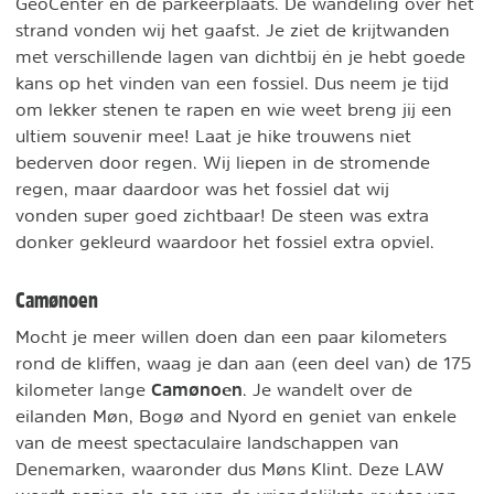
GeoCenter en de parkeerplaats. De wandeling over het
strand vonden wij het gaafst. Je ziet de krijtwanden
met verschillende lagen van dichtbij én je hebt goede
kans op het vinden van een fossiel. Dus neem je tijd
om lekker stenen te rapen en wie weet breng jij een
ultiem souvenir mee! Laat je hike trouwens niet
bederven door regen. Wij liepen in de stromende
regen, maar daardoor was het fossiel dat wij
vonden super goed zichtbaar! De steen was extra
donker gekleurd waardoor het fossiel extra opviel.
Camønoen
Mocht je meer willen doen dan een paar kilometers
rond de kliffen, waag je dan aan (een deel van) de 175
Camønoen
kilometer lange
. Je wandelt over de
eilanden Møn, Bogø and Nyord en geniet van enkele
van de meest spectaculaire landschappen van
Denemarken, waaronder dus Møns Klint. Deze LAW