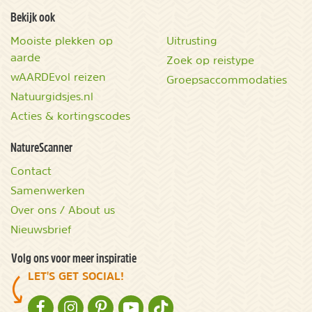
Bekijk ook
Mooiste plekken op
Uitrusting
aarde
Zoek op reistype
wAARDEvol reizen
Groepsaccommodaties
Natuurgidsjes.nl
Acties & kortingscodes
NatureScanner
Contact
Samenwerken
Over ons / About us
Nieuwsbrief
Volg ons voor meer inspiratie
LET'S GET SOCIAL!
NATURESCANNER OP FACEBOOK
NATURESCANNER OP INSTAGRAM
NATURESCANNER OP PINTEREST
NATURESCANNER OP YOUTUBE
NATURESCANNER OP TIKTOK