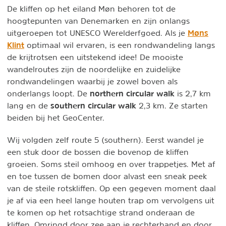
De kliffen op het eiland Møn behoren tot de
hoogtepunten van Denemarken en zijn onlangs
Møns
uitgeroepen tot UNESCO Werelderfgoed. Als je
Klint
optimaal wil ervaren, is een rondwandeling langs
de krijtrotsen een uitstekend idee! De mooiste
wandelroutes zijn de noordelijke en zuidelijke
rondwandelingen waarbij je zowel boven als
northern circular walk
onderlangs loopt. De
is 2,7 km
southern circular walk
lang en de
2,3 km. Ze starten
beiden bij het GeoCenter.
Wij volgden zelf route 5 (southern). Eerst wandel je
een stuk door de bossen die bovenop de kliffen
groeien. Soms steil omhoog en over trappetjes. Met af
en toe tussen de bomen door alvast een sneak peek
van de steile rotskliffen. Op een gegeven moment daal
je af via een heel lange houten trap om vervolgens uit
te komen op het rotsachtige strand onderaan de
kliffen. Omringd door zee aan je rechterhand en door