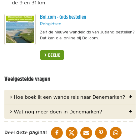
de 9 en 31 km.
Bol.com - Gids bestellen
Reisgidsen
Zelf de nieuwe wandelgids van Jutland bestellen?
Dat kan o.a. online bij Bol.com.
BEKIJK
Veelgestelde vragen
> Hoe boek ik een wandelreis naar Denemarken?
> Wat nog meer doen in Denemarken?
DELEN OP FACEBOOK
DELEN OP X
DELEN VIA DE MAIL
DELEN OP PINTEREST
DELEN OP WH
Deel deze pagina!