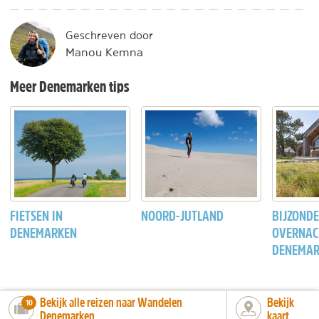
Geschreven door
Manou Kemna
Meer Denemarken tips
FIETSEN IN
NOORD-JUTLAND
BIJZOND
DENEMARKEN
OVERNAC
DENEMAR
Bekijk alle reizen naar Wandelen
Bekijk
number_of_trips:
10
Denemarken
kaart