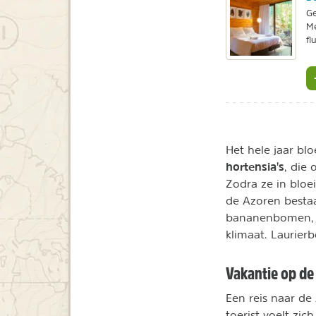
Ge
Me
fl
Het hele jaar bl
hortensia's
, die
Zodra ze in bloe
de Azoren bestaa
bananenbomen, h
klimaat. Laurier
Vakantie op de
Een reis naar de 
toerist voelt zic