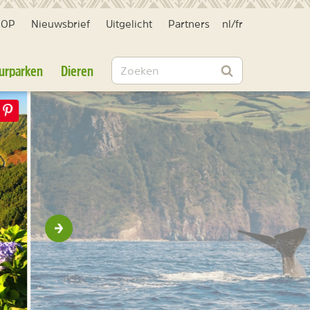
HOP
Nieuwsbrief
Uitgelicht
Partners
nl
/
fr
Zoeken
urparken
Dieren
Zoeken
Volgende