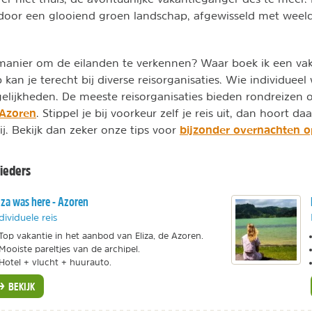
door een glooiend groen landschap, afgewisseld met weeld
 manier om de eilanden te verkennen? Waar boek ik een va
 kan je terecht bij diverse reisorganisaties. Wie individueel 
lijkheden. De meeste reisorganisaties bieden rondreizen 
 Azoren
. Stippel je bij voorkeur zelf je reis uit, dan hoort da
bijzonder overnachten 
. Bekijk dan zeker onze tips voor
ieders
iza was here - Azoren
dividuele reis
Top vakantie in het aanbod van Eliza, de Azoren.
Mooiste pareltjes van de archipel.
Hotel + vlucht + huurauto.
BEKIJK