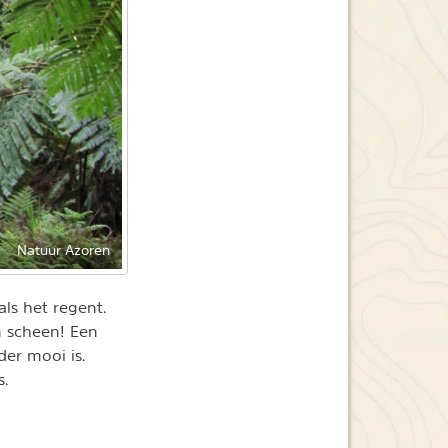
Natuur Azoren
als het regent.
n scheen! Een
der mooi is.
s.