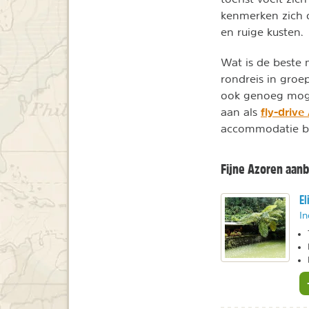
kenmerken zich 
en ruige kusten.
Wat is de beste
rondreis in groep
ook genoeg moge
fly-drive
aan als
accommodatie bij
Fijne Azoren aanb
El
In