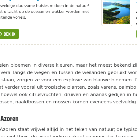
weldige duurzame huisjes midden in de natuur!
t uitzicht op de oceaan en wakker worden met
uitende vogels.
BEKIJK
oeien bloemen in diverse kleuren, maar het meest bekend zi
 overal langs de wegen en tussen de weilanden gebruikt wor
i staan, zorgen ze voor een explosie van blauwe bloemen. 
t verder vooral uit tropische planten, zoals varens, palm
oewel ook citrusvruchten, druiven en ananas gedijen in h
bossen, naaldbossen en mossen komen eveneens veelvuldig 
 Azoren
Azoren staat vrijwel altijd in het teken van natuur; de typi
h er niet thuis, de avontuurlijke vakantieganger des te meer.