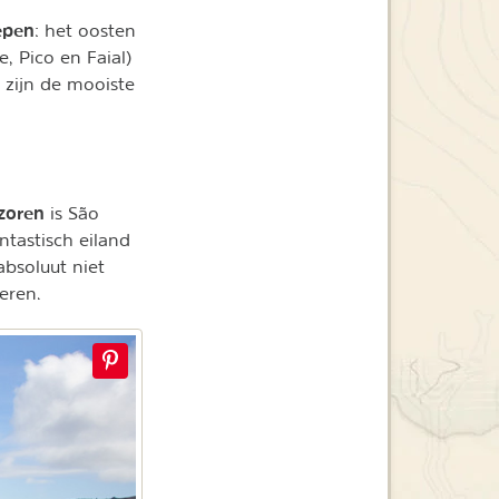
epen
: het oosten
, Pico en Faial)
 zijn de mooiste
.
zoren
is São
ntastisch eiland
bsoluut niet
eren.