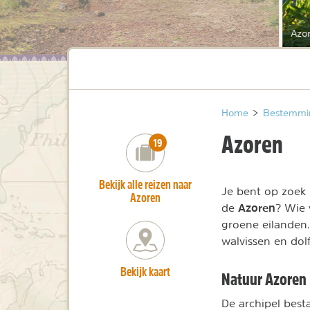
Azo
Home
>
Bestemmi
Azoren
number_of_trips:
19
Bekijk alle reizen naar
Je bent op zoek
Azoren
Azoren
de
? Wie 
groene eilanden
walvissen en dol
Bekijk kaart
Natuur Azoren
De archipel best