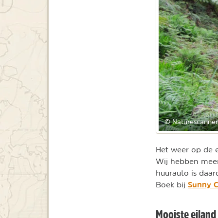
© Naturescanner
Het weer op de ei
Wij hebben meer
huurauto is daar
Sunny C
Boek bij
Mooiste eiland