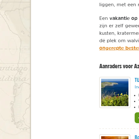
liggen, met een 
vakantie op
Een
zijn er zelf gew
kusten, kraterme
dé plek om walvi
ongerepte best
Aanraders voor A
TU
In
Bo