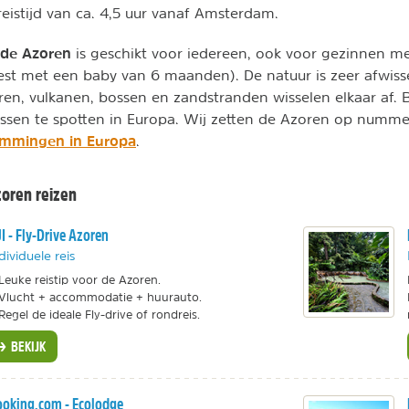
reistijd van ca. 4,5 uur vanaf Amsterdam.
 de Azoren
is geschikt voor iedereen, ook voor gezinnen me
eest met een baby van 6 maanden). De natuur is zeer afwiss
ren, vulkanen, bossen en zandstranden wisselen elkaar af. B
ssen te spotten in Europa. Wij zetten de Azoren op numme
emmingen in Europa
.
zoren reizen
I - Fly-Drive Azoren
dividuele reis
Leuke reistip voor de Azoren.
Vlucht + accommodatie + huurauto.
Regel de ideale Fly-drive of rondreis.
BEKIJK
oking.com - Ecolodge