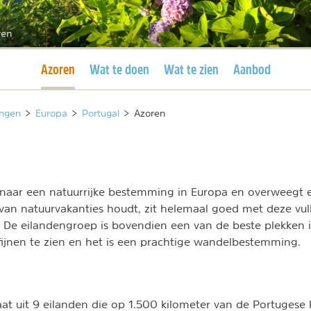
ren
Huidige pagina
Azoren
Wat te doen
Wat te zien
Aanbod
ngen
>
Europa
>
Portugal
>
Azoren
 naar een natuurrijke bestemming in Europa en overweegt 
van natuurvakanties houdt, zit helemaal goed met deze vu
. De eilandengroep is bovendien een van de beste plekken
fijnen te zien en het is een prachtige wandelbestemming.
aat uit 9 eilanden die op 1.500 kilometer van de Portugese 