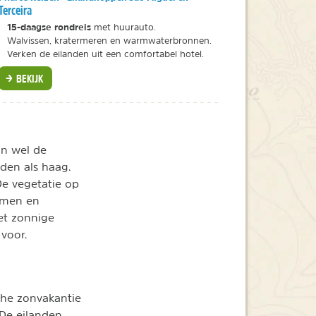
Terceira
15-daagse rondreis
met huurauto.
Walvissen, kratermeren en warmwaterbronnen.
Verken de eilanden uit een comfortabel hotel.
BEKIJK
jn wel de
den als haag.
De vegetatie op
bomen en
et zonnige
voor.
sche zonvakantie
 De eilanden