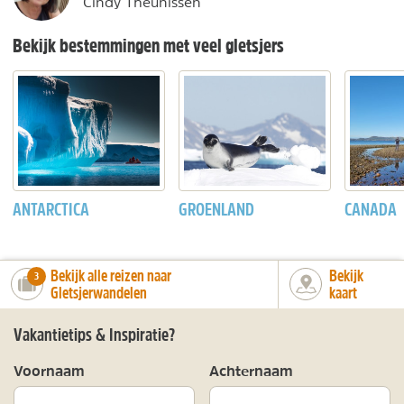
Cindy Theunissen
Bekijk bestemmingen met veel gletsjers
ANTARCTICA
GROENLAND
CANADA
Bekijk alle reizen naar
Bekijk
number_of_trips:
3
Gletsjerwandelen
kaart
Vakantietips & Inspiratie?
Voornaam
Achternaam