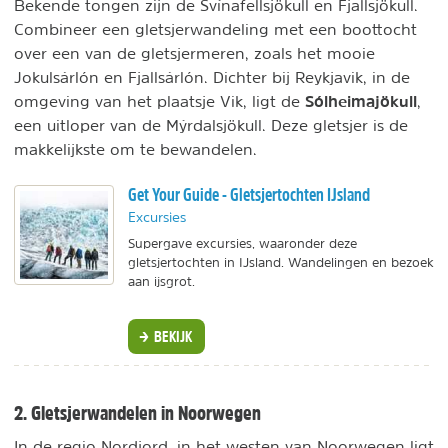
Bekende tongen zijn de Svínafellsjökull en Fjallsjökull.
Combineer een gletsjerwandeling met een boottocht
over een van de gletsjermeren, zoals het mooie
Jokulsárlón en Fjallsárlón. Dichter bij Reykjavik, in de
Sólheimajökull
omgeving van het plaatsje Vik, ligt de
,
een uitloper van de Mýrdalsjökull. Deze gletsjer is de
makkelijkste om te bewandelen.
Get Your Guide - Gletsjertochten IJsland
Excursies
Supergave excursies, waaronder deze
gletsjertochten in IJsland. Wandelingen en bezoek
aan ijsgrot.
BEKIJK
2. Gletsjerwandelen in Noorwegen
In de regio Nordjord, in het westen van Noorwegen ligt