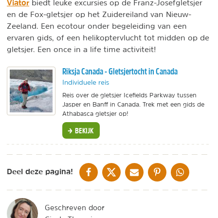
Viator
biedt leuke excursies op de Franz-Josefgletsjer
en de Fox-gletsjer op het Zuidereiland van Nieuw-
Zeeland. Een ecotour onder begeleiding van een
ervaren gids, of een helikoptervlucht tot midden op de
gletsjer. Een once in a life time activiteit!
Riksja Canada - Gletsjertocht in Canada
Individuele reis
Reis over de gletsjer Icefields Parkway tussen
Jasper en Banff in Canada. Trek met een gids de
Athabasca gletsjer op!
BEKIJK
DELEN OP FACEBOOK
DELEN OP X
DELEN VIA DE MAIL
DELEN OP PINTEREST
DELEN OP WH
Deel deze pagina!
Geschreven door