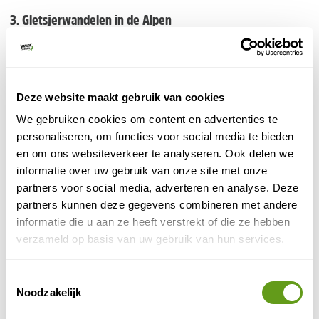
3. Gletsjerwandelen in de Alpen
Je hoeft niet altijd naar de koude landen in het
Noorden om een gletsjer te beklimmen. Ook in de
Alpen zijn er voldoende mogelijkheden. Beklim
gletsjers in het Ötztal of de Stubaier Alpen in
Deze website maakt gebruik van cookies
Oostenrijk. Bekend is ook de Rhônegletsjer in Wallis -
We gebruiken cookies om content en advertenties te
Zwitserland.
personaliseren, om functies voor social media te bieden
en om ons websiteverkeer te analyseren. Ook delen we
4. Groenland
informatie over uw gebruik van onze site met onze
In tegenstelling tot wat de naam doet vermoeden is
partners voor social media, adverteren en analyse. Deze
Groenland veel minder groen dan IJsland. De
partners kunnen deze gegevens combineren met andere
Groenlandse ijskap vormt na Antarctica de grootste
informatie die u aan ze heeft verstrekt of die ze hebben
ijsmassa op aarde. Rond die ijskap liggen tal van
verzameld op basis van uw gebruik van hun services.
uitlopers, die uitmonden in de oceaan. De bekendste
gletsjer van Groenland is de Jakobshavngletsjer.
Toestemmingsselectie
Noodzakelijk
Gletsjerwandelen buiten Europa