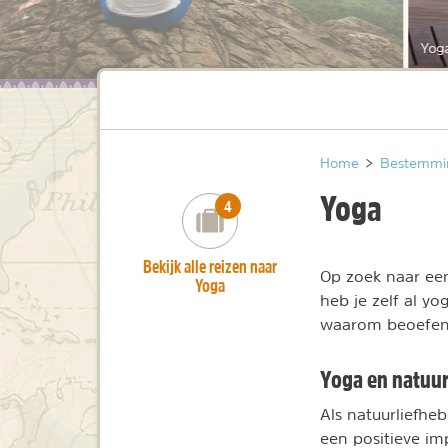
Yog
Home
>
Bestemmi
Yoga
number_of_trips:
4
Bekijk alle reizen naar
Op zoek naar een
Yoga
heb je zelf al yo
waarom beoefen
Yoga en natuu
Als natuurliefhe
een positieve im