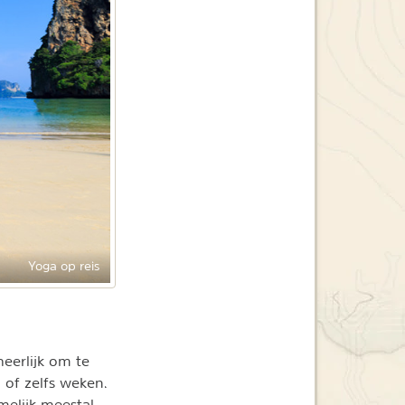
Yoga op reis
heerlijk om te
 of zelfs weken.
amelijk meestal