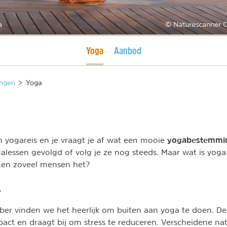
a
© Naturescanner C
Huidige pagina
Yoga
Aanbod
ngen
>
Yoga
yogabestemm
 yogareis en je vraagt je af wat een mooie
galessen gevolgd of volg je ze nog steeds. Maar wat is yoga 
en zoveel mensen het?
r
bber vinden we het heerlijk om buiten aan yoga te doen. De
pact en draagt bij om stress te reduceren. Verscheidene n