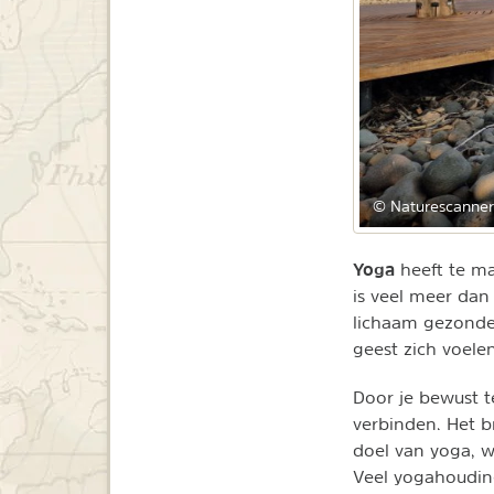
© Naturescanner
Yoga
heeft te ma
is veel meer dan
lichaam gezonder
geest zich voele
Door je bewust t
verbinden. Het br
doel van yoga, w
Veel yogahoudin