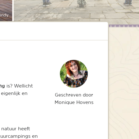
indy
ing
is? Wellicht
eigenlijk en
Geschreven door
Monique Hovens
 natuur heeft
atuurcampings en