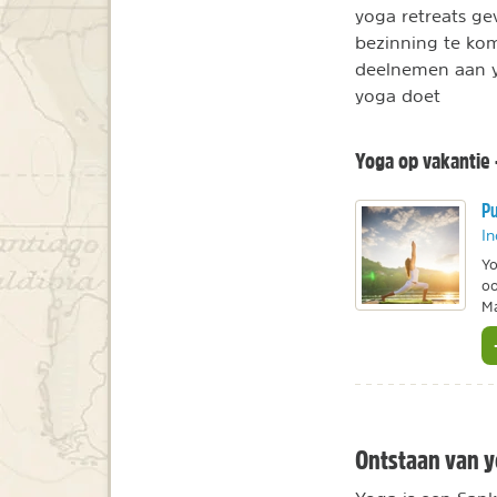
yoga retreats g
bezinning te kom
deelnemen aan yo
yoga doet
Yoga op vakantie 
Pu
In
Yo
oo
Ma
Ontstaan van 