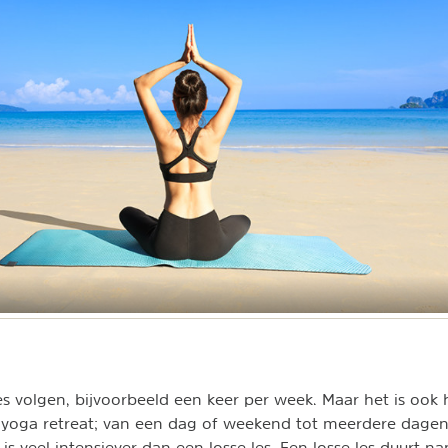
es volgen, bijvoorbeeld een keer per week. Maar het is ook 
n yoga retreat; van een dag of weekend tot meerdere dagen
is veel intensiever dan een losse les. Een losse les duurt n