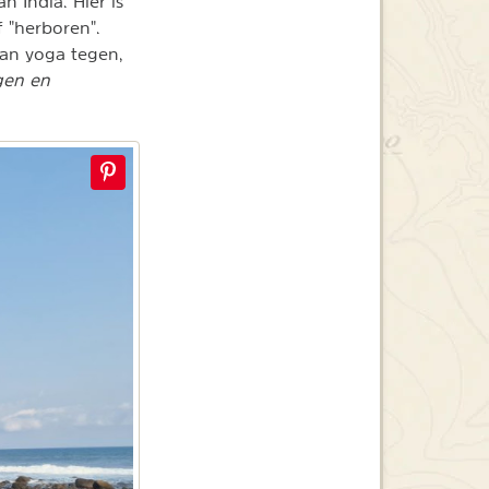
 India. Hier is
f "herboren".
van yoga tegen,
gen en