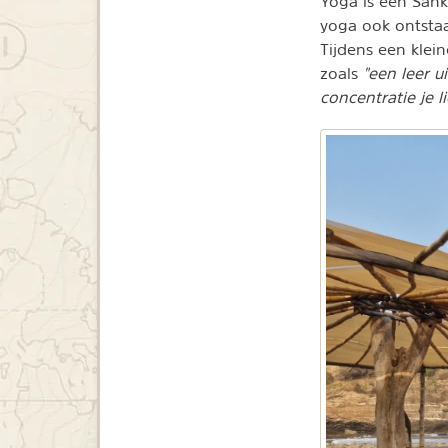
Yoga is een Sank
yoga ook ontstaa
Tijdens een klei
zoals
"een leer u
concentratie je 