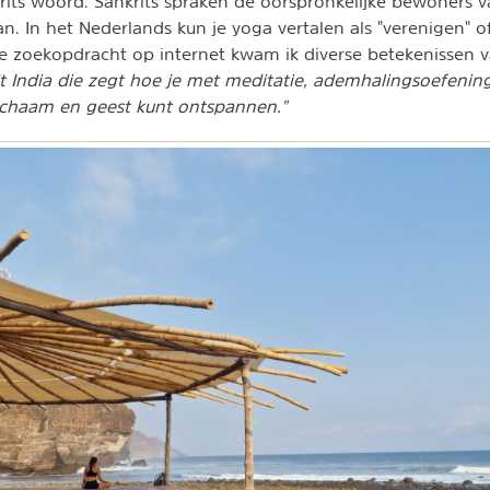
rits woord. Sankrits spraken de oorspronkelijke bewoners van
n. In het Nederlands kun je yoga vertalen als "verenigen" o
ne zoekopdracht op internet kwam ik diverse betekenissen 
it India die zegt hoe je met meditatie, ademhalingsoefenin
lichaam en geest kunt ontspannen."