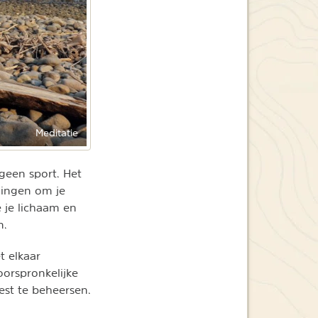
Meditatie
 geen sport. Het
ningen om je
 je lichaam en
n.
t elkaar
 oorspronkelijke
st te beheersen.