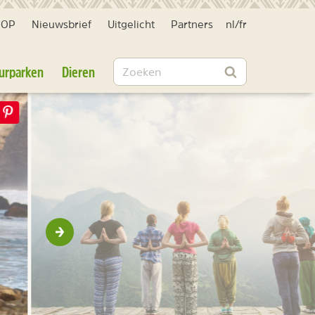
HOP
Nieuwsbrief
Uitgelicht
Partners
nl
/
fr
Zoeken
urparken
Dieren
Zoeken
Volgende