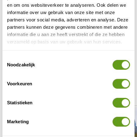
Fijn natuurhotel bij Epe.
en om ons websiteverkeer te analyseren. Ook delen we
Je wandelt of fietst zo de natuur van de Veluwe
informatie over uw gebruik van onze site met onze
in.
partners voor social media, adverteren en analyse. Deze
Heerlijk dineren - ook vega opties!
partners kunnen deze gegevens combineren met andere
BEKIJK
informatie die u aan ze heeft verstrekt of die ze hebben
verzameld op basis van uw gebruik van hun services.
Eliza was here - Unieke overnachtingen Kos
Unieke accommodaties, weg van de massa.
Toestemmingsselectie
Quality time.
Noodzakelijk
Vlucht, autohuur en authentieke logies.
BEKIJK
Voorkeuren
Mooie plaatsen in Europa
Statistieken
Marketing