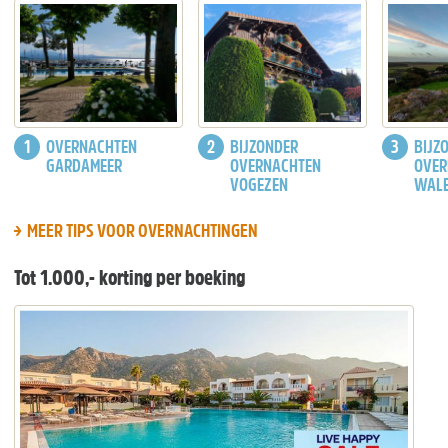
OVERNACHTEN
BIJZONDER
BIJZ
GARDAMEER
OVERNACHTEN
OVER
VOGEZEN
WAL
MEER TIPS VOOR OVERNACHTINGEN
Tot 1.000,- korting per boeking