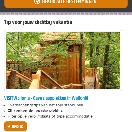
BEKIJK ALLE BESTEMMINGEN
land
of
regio
Tip voor jouw dichtbij vakantie
VISITWallonia - Gave slaapplekken in Wallonië
Overnachtingstips van het toeristenbureau.
Zij kennen de leukste plekjes
!
Filter op je verblijfplaats of type accommodatie.
BEKIJK