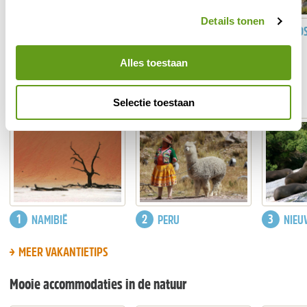
Details tonen
ALBANIË
IJSLAND
PICO
MEER EUROPESE BESTEMMINGEN
Alles toestaan
Mooie plaatsen in de wereld
Selectie toestaan
NAMIBIË
PERU
NIEU
MEER VAKANTIETIPS
Mooie accommodaties in de natuur