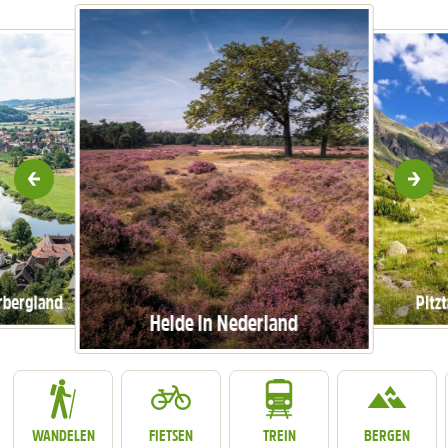
Vorige
Vol
bergland
Pitzt
Heide in Nederland
WANDELEN
FIETSEN
TREIN
BERGEN