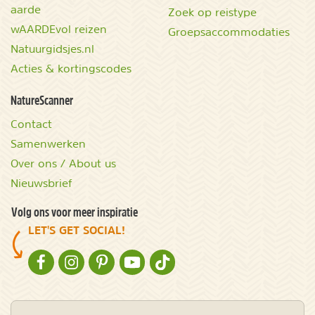
aarde
Zoek op reistype
wAARDEvol reizen
Groepsaccommodaties
Natuurgidsjes.nl
Acties & kortingscodes
NatureScanner
Contact
Samenwerken
Over ons / About us
Nieuwsbrief
Volg ons voor meer inspiratie
LET'S GET SOCIAL!
NATURESCANNER OP FACEBOOK
NATURESCANNER OP INSTAGRAM
NATURESCANNER OP PINTEREST
NATURESCANNER OP YOUTUBE
NATURESCANNER OP TIKTOK