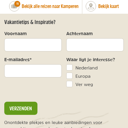
number_of_trips:
11
Bekijk alle reizen naar Kamperen
Bekijk kaart
Vakantietips & Inspiratie?
Voornaam
Achternaam
E-mailadres*
Waar ligt je interesse?
Nederland
Europa
Ver weg
VERZENDEN
Onontdekte plekjes en leuke aanbiedingen voor