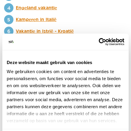
Engeland vakantie
Kamperen in Italië
Vakantie in Istrië - Kroatië
Noord-Frankrijk
Noorwegen
Deze website maakt gebruik van cookies
Provence
We gebruiken cookies om content en advertenties te
Toscane
personaliseren, om functies voor social media te bieden
en om ons websiteverkeer te analyseren. Ook delen we
2. Kampeervakantie verre bestemmingen
informatie over uw gebruik van onze site met onze
partners voor social media, adverteren en analyse. Deze
Had je ook al eens overwogen om een verre
partners kunnen deze gegevens combineren met andere
kampeerreis te maken? Overnachten onder de
informatie die u aan ze heeft verstrekt of die ze hebben
sterrenhemel in Patagonië of Chili, in de woestijn in
verzameld op basis van uw gebruik van hun services.
Jordanië of in de wildernis van Alaska. Ook in Zuidelijk-
Afrika kan je op safari met de tent. Een self drive in