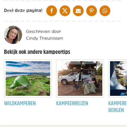
DELEN OP FACEBOOK
DELEN OP X
DELEN VIA DE MAIL
DELEN OP PINTEREST
DELEN OP WH
Deel deze pagina!
Geschreven door
Cindy Theunissen
Bekijk ook andere kampeertips
WILDKAMPEREN
KAMPEERREIZEN
KAMPERE
BERGEN