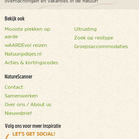
overnachtingen en vakanties in de natuur!
Bekijk ook
Mooiste plekken op
Uitrusting
aarde
Zoek op reistype
wAARDEvol reizen
Groepsaccommodaties
Natuurgidsjes.nl
Acties & kortingscodes
NatureScanner
Contact
Samenwerken
Over ons / About us
Nieuwsbrief
Volg ons voor meer inspiratie
LET'S GET SOCIAL!