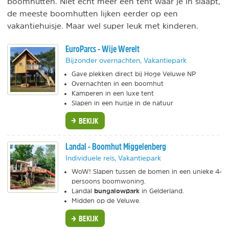
boomhutten. Niet echt meer een tent waar je in slaapt,
de meeste boomhutten lijken eerder op een
vakantiehuisje. Maar wel super leuk met kinderen.
EuroParcs - Wije Werelt
Bijzonder overnachten, Vakantiepark
Gave plekken direct bij Hoge Veluwe NP
Overnachten in een boomhut
Kamperen in een luxe tent
Slapen in een huisje in de natuur
BEKIJK
Landal - Boomhut Miggelenberg
Individuele reis, Vakantiepark
WoW! Slapen tussen de bomen in een unieke 4-
persoons boomwoning.
bungalowpark
Landal
in Gelderland.
Midden op de Veluwe.
BEKIJK