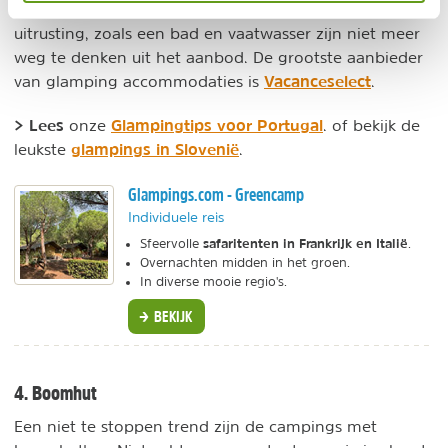
natuurrijke omgeving. Mooie safaritenten met volledige
uitrusting, zoals een bad en vaatwasser zijn niet meer
weg te denken uit het aanbod. De grootste aanbieder
Vacanceselect
van glamping accommodaties is
.
> Lees
Glampingtips voor Portugal
onze
. of bekijk de
glampings in Slovenië
leukste
.
Glampings.com - Greencamp
Individuele reis
safaritenten in Frankrijk en Italië
Sfeervolle
.
Overnachten midden in het groen.
In diverse mooie regio's.
BEKIJK
4. Boomhut
Een niet te stoppen trend zijn de campings met