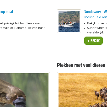
a op maat
Sundowner - Wa
Individuele rei
met privégids/chauffeur door
Bekijk onze b
atemala of Panama. Reizen naar
Sundowner is 
wereldwijd.
BEKIJK
Plekken met veel dieren