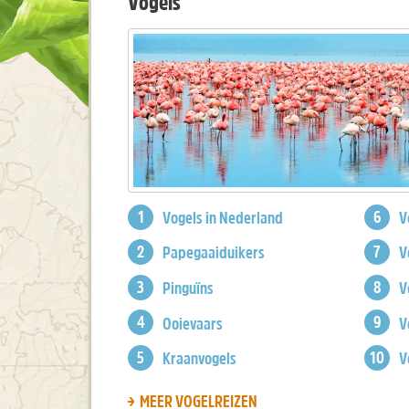
Vogels
Vogels in Nederland
V
Papegaaiduikers
V
Pinguïns
V
Ooievaars
V
Kraanvogels
V
MEER VOGELREIZEN