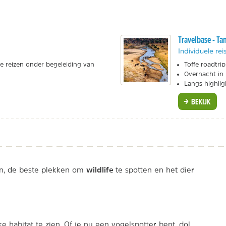
Travelbase - T
Individuele rei
e reizen onder begeleiding van
Toffe roadtrip
Overnacht in 
Langs highlig
BEKIJK
wildlife
en, de beste plekken om
te spotten en het dier
e habitat te zien. Of je nu een vogelspotter bent, dol