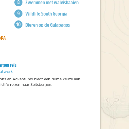
Zwemmen met walvishaaien
Wildlife South Georgia
Dieren op de Galapagos
OPA
ergen reis
aatwerk
ions en Adventures biedt een ruime keuze aan
ldlife reizen naar Spitsbergen.