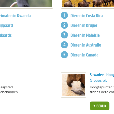
rimaten in Rwanda
Dieren in Costa Rica
ijlpaard
Dieren in Kruger
uiaards
Dieren in Maleisie
Dieren in Australie
Dieren in Canada
Sawadee - Hoog
Groepsreis
Kaapstad.
Hoogtepunten v
andschappen.
tijdens deze c
BEKIJK