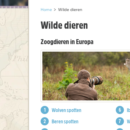
Home
>
Wilde dieren
Wilde dieren
Zoogdieren in Europa
Wolven spotten
I
Beren spotten
W