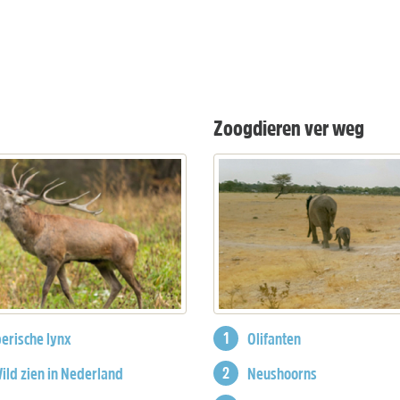
Zoogdieren ver weg
berische lynx
Olifanten
ild zien in Nederland
Neushoorns