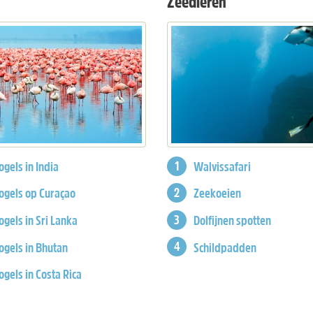
Zeedieren
ogels in India
Walvissafari
ogels op Curaçao
Zeekoeien
ogels in Sri Lanka
Dolfijnen spotten
ogels in Bhutan
Schildpadden
ogels in Costa Rica