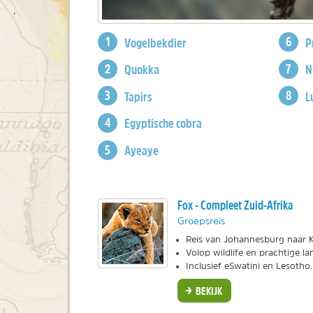
Vogelbekdier
P
Quokka
N
Tapirs
L
Egyptische cobra
Ayeaye
Fox - Compleet Zuid-Afrika
Groepsreis
Reis van Johannesburg naar 
Volop wildlife en prachtige l
Inclusief eSwatini en Lesotho.
BEKIJK