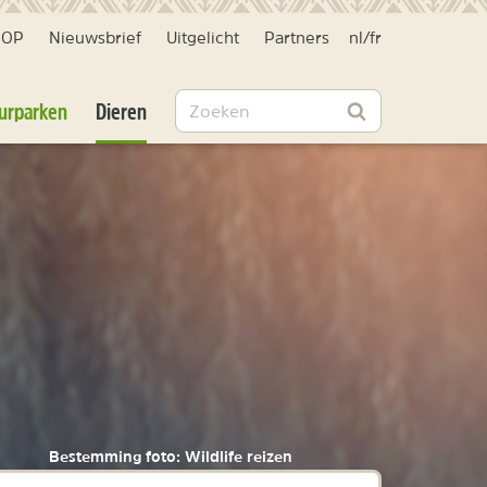
HOP
Nieuwsbrief
Uitgelicht
Partners
nl
/
fr
Zoeken
urparken
Dieren
Zoeken
Bestemming foto: Wildlife reizen