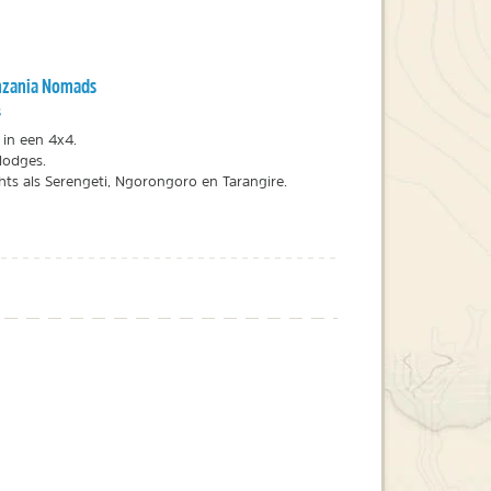
anzania Nomads
s
 in een 4x4.
lodges.
hts als Serengeti, Ngorongoro en Tarangire.