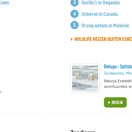
izons
Gorilla's in Oeganda
IJsberen in Canada
Orang-oetans in Maleisie
WILDLIFE REIZEN BUITEN EUR
Beluga - Spitsb
Groepsreis, M
Beluga Expedit
avontuurlijke wi
n
BEKIJK