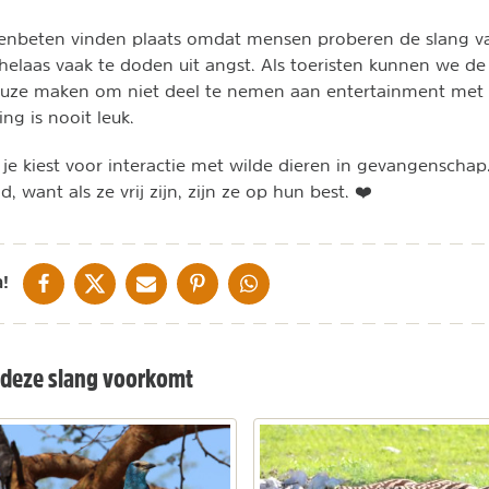
enbeten vinden plaats omdat mensen proberen de slang vas
 helaas vaak te doden uit angst. Als toeristen kunnen we de
uze maken om niet deel te nemen aan entertainment met w
ng is nooit leuk.
je kiest voor interactie met wilde dieren in gevangenschap
ld, want als ze vrij zijn, zijn ze op hun best. ❤️
DELEN OP FACEBOOK
DELEN OP X
DELEN VIA DE MAIL
DELEN OP PINTEREST
DELEN OP WHATSAPP
!
deze slang voorkomt