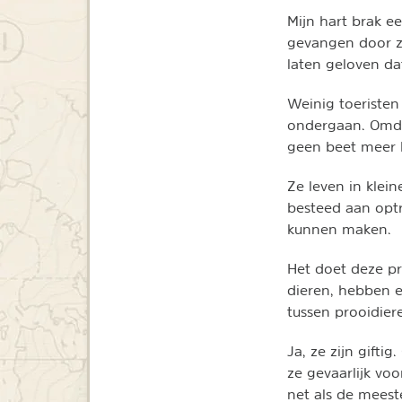
Mijn hart brak e
gevangen door z
laten geloven da
Weinig toeristen
ondergaan. Omdat
geen beet meer 
Ze leven in klein
besteed aan optr
kunnen maken.
Het doet deze pr
dieren, hebben 
tussen prooidier
Ja, ze zijn gifti
ze gevaarlijk vo
net als de meeste