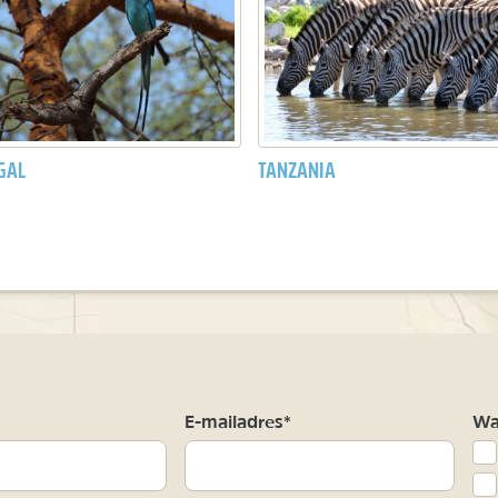
GAL
TANZANIA
m
E-mailadres*
Waa