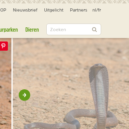
HOP
Nieuwsbrief
Uitgelicht
Partners
nl
/
fr
Zoeken
urparken
Dieren
Zoeken
Volgende