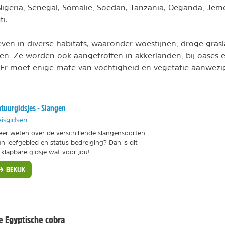
Nigeria, Senegal, Somalië, Soedan, Tanzania, Oeganda, Je
i.
ven in diverse habitats, waaronder woestijnen, droge grasl
den. Ze worden ook aangetroffen in akkerlanden, bij oases e
 Er moet enige mate van vochtigheid en vegetatie aanwezig
tuurgidsjes - Slangen
isgidsen
er weten over de verschillende slangensoorten,
n leefgebied en status bedreiging? Dan is dit
tklapbare gidsje wat voor jou!
BEKIJK
e Egyptische cobra