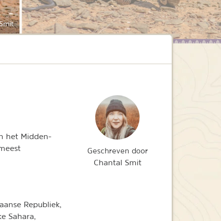
Smit
en het Midden-
 meest
Geschreven door
Chantal Smit
kaanse Republiek,
jke Sahara,