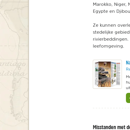
Marokko, Niger, 
Egypte en Djibout
Ze kunnen overle
stedelijke gebie
rivierbeddingen.
leefomgeving.
Na
Re
Me
hu
ui
Misstanden met d