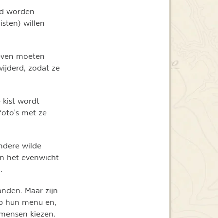
ild worden
sten) willen
leven moeten
ijderd, zodat ze
 kist wordt
oto's met ze
andere wilde
en het evenwicht
.
tanden. Maar zijn
 op hun menu en,
t mensen kiezen.