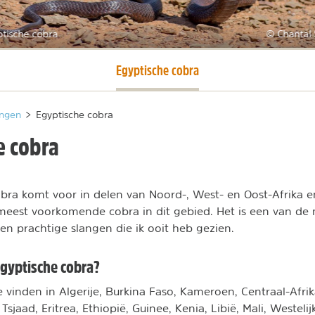
tische cobra
© Chantal 
Huidige pagina
Egyptische cobra
ngen
>
Egyptische cobra
e cobra
bra komt voor in delen van Noord-, West- en Oost-Afrika 
meest voorkomende cobra in dit gebied. Het is een van de
n prachtige slangen die ik ooit heb gezien.
Egyptische cobra?
te vinden in Algerije, Burkina Faso, Kameroen, Centraal-Afri
sjaad, Eritrea, Ethiopië, Guinee, Kenia, Libië, Mali, Westeli