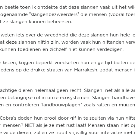
en beetje toen ik ontdekte dat deze slangen vaak uit het w
ogenaamde "slangenbezweerders" die mensen (vooral toeri
t ze slangen kunnen beheersen.
 weten iets over de wreedheid die deze slangen hun hele 
 deze slangen giftig zijn, worden vaak hun giftanden verw
kunnen toedienen en zichzelf niet kunnen verdedigen.
e kisten, krijgen beperkt voedsel en hun enige tijd buiten de
edens op de drukke straten van Marrakesh, zodat mensen f
achtige dieren helemaal geen recht. Slangen, net als alle 
een belangrijke rol in onze ecosystemen. Slangen handhav
en en controleren "landbouwplagen" zoals ratten en muizen
g. Cobra's doden hun prooi door gif in te spuiten via hun gif
or mensen? NIET als je ze met rust laat! Mensen staan niet
 wilde dieren, zullen ze nooit vrijwillig voor interactie me