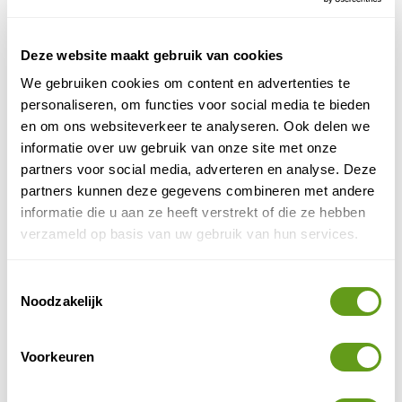
Bijzondere reis
St. Hilda Sea Adventures - Fotografiecruise
Deze website maakt gebruik van cookies
Groepsreis
We gebruiken cookies om content en advertenties te
Tijdens een van deze natuurcruises vaar je langs
personaliseren, om functies voor social media te bieden
de meest idyllische Schotse eilanden, zie je
eindeloos veel wildlife en krijg je tips over het
en om ons websiteverkeer te analyseren. Ook delen we
bedienen van je camera!
informatie over uw gebruik van onze site met onze
partners voor social media, adverteren en analyse. Deze
BEKIJK
partners kunnen deze gegevens combineren met andere
informatie die u aan ze heeft verstrekt of die ze hebben
verzameld op basis van uw gebruik van hun services.
3. Fotoreizen verre landen
Toestemmingsselectie
Voor verre bestemmingen kan je al gauw denken aan
Noodzakelijk
Poolreizen (Antarctica, Spitsbergen) en vogelrijke
landen, zoals landen in Midden-Amerika en Azië.
Andere mooie landen om al reizend te fotograferen
Voorkeuren
zijn Australië, Nieuw-Zeeland, Namibië, Chili, Mongolië,
enz. Het hangt maar net van af wat je wil vastleggen: