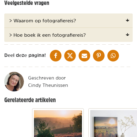
Veelgestelde vragen
> Waarom op fotografiereis?
> Hoe boek ik een fotografiereis?
DELEN OP FACEBOOK
DELEN OP X
DELEN VIA DE MAIL
DELEN OP PINTEREST
DELEN OP WH
Deel deze pagina!
Geschreven door
Cindy Theunissen
Gerelateerde artikelen