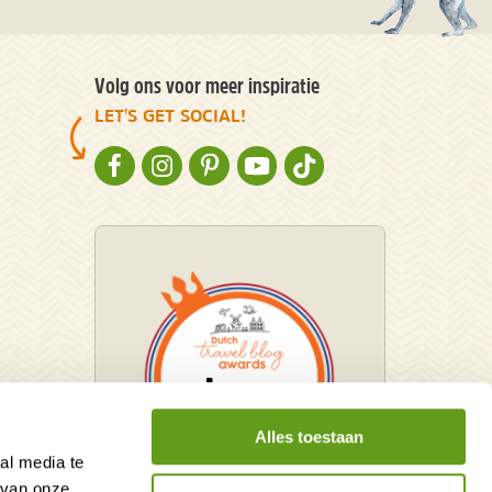
Volg ons voor meer inspiratie
LET'S GET SOCIAL!
NATURESCANNER OP FACEBOOK
NATURESCANNER OP INSTAGRAM
NATURESCANNER OP PINTEREST
NATURESCANNER OP YOUTUBE
NATURESCANNER OP TIKT
Alles toestaan
al media te
 van onze