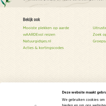
Bekijk ook
Mooiste plekken op aarde
Uitrust
wAARDEvol reizen
Zoek op
Natuurgidsjes.nl
Groeps
Acties & kortingscodes
Deze website maakt gebru
We gebruiken cookies om c
bieden en om ons websitev