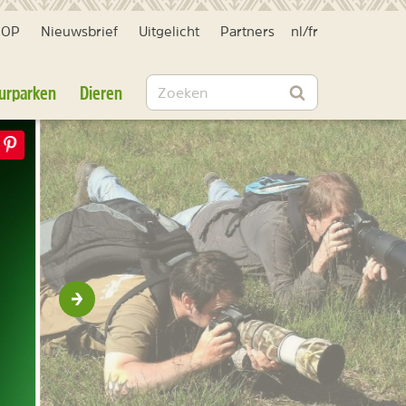
HOP
Nieuwsbrief
Uitgelicht
Partners
nl
/
fr
Zoeken
urparken
Dieren
Zoeken
Volgende