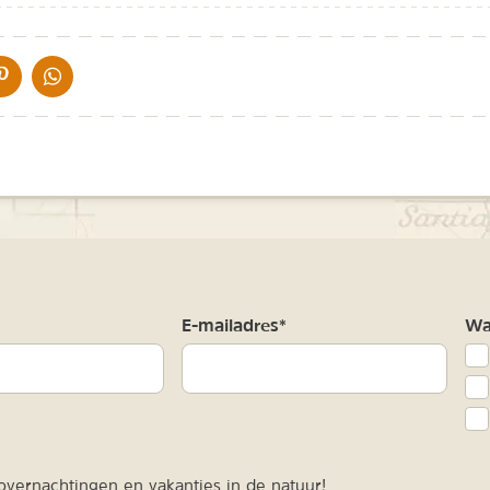
IA DE MAIL
DELEN OP PINTEREST
DELEN OP WHATSAPP
m
E-mailadres*
Waa
vernachtingen en vakanties in de natuur!