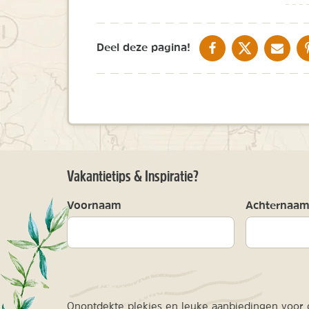
DELEN OP FACEBOOK
DELEN OP X
DELEN V
Deel deze pagina!
Vakantietips & Inspiratie?
Voornaam
Achternaa
Onontdekte plekjes en leuke aanbiedingen voor o