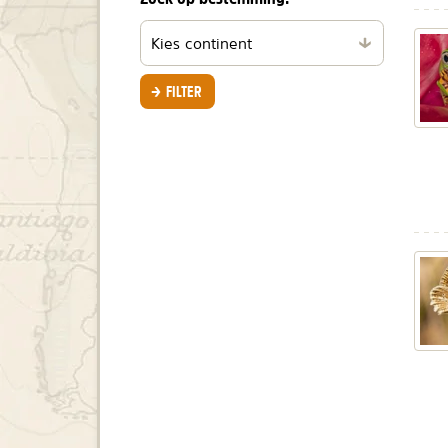
Filteren
per
continent
FILTER