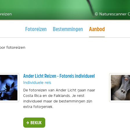
reizen
© Naturescanner C
Huidige pagina
Huidige pagina
Fotoreizen
Bestemmingen
Aanbod
oor fotoreizen
Ander Licht Reizen - Fotoreis individueel
Individuele reis
De fotoreizen van Ander Licht gaan naar
Costa Rica en de Falklands. Je reist
individueel maar de bestemmingen zijn
extra fotogeniek.
BEKIJK