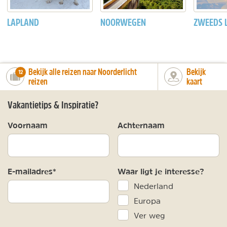
LAPLAND
NOORWEGEN
ZWEEDS 
Bekijk alle reizen naar Noorderlicht
Bekijk
number_of_trips:
12
reizen
kaart
Vakantietips & Inspiratie?
Voornaam
Achternaam
E-mailadres*
Waar ligt je interesse?
Nederland
Europa
Ver weg