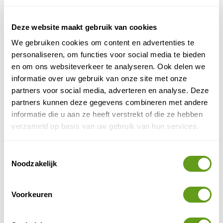
bijvoorbeeld maak je veel kans op het zien van de
aurora, maar ook op bijzondere dieren, zoals
Deze website maakt gebruik van cookies
walvissen. Een next level ervaring!
We gebruiken cookies om content en advertenties te
Oceanwide Expeditions - Expeditiecruises met
personaliseren, om functies voor social media te bieden
hikes
en om ons websiteverkeer te analyseren. Ook delen we
Groepsreis
informatie over uw gebruik van onze site met onze
Groenland reizen met wandelingen
.
partners voor social media, adverteren en analyse. Deze
Zowel korte als lange hikes mogelijk.
partners kunnen deze gegevens combineren met andere
Onder leiding van een gids.
informatie die u aan ze heeft verstrekt of die ze hebben
BEKIJK
verzameld op basis van uw gebruik van hun services.
Toestemmingsselectie
4. Noorderlicht in Nederland
Noodzakelijk
In Nederland komt het zelden voor dat je het Poollicht
kunt zien. Toch gebeurt het soms wel. De beste
Voorkeuren
plekken om het waar te nemen, zijn de plekken met de
Wadden
Friesland
minste lichtvervuiling en dat zijn de
,