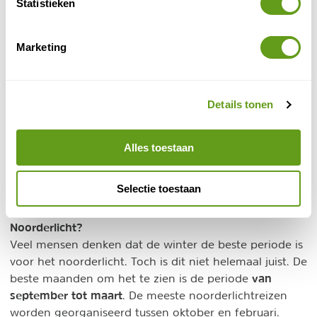
Statistieken
Veluwe
en de
.
Noorderlicht verre reizen
Marketing
noorderlicht te
De beste verre bestemmingen om het
zien
Alaska
Canada
zijn
,
en het net
genoemde Groenland. Bekijk per land onze reisgids
Details tonen
met interessante en nuttige informatie over de natuur
en vind de leukste reistips voor het plannen van een
Alles toestaan
natuurreis.
Beste tijd Noorderlicht vakantie
Selectie toestaan
Wat is de beste tijd voor een reis naar het
Noorderlicht?
Veel mensen denken dat de winter de beste periode is
voor het noorderlicht. Toch is dit niet helemaal juist. De
van
beste maanden om het te zien is de periode
september tot maart
. De meeste noorderlichtreizen
worden georganiseerd tussen oktober en februari.