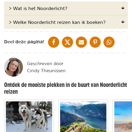
> Wat is het Noorderlicht?
> Welke Noorderlicht reizen kan ik boeken?
DELEN OP FACEBOOK
DELEN OP X
DELEN VIA DE MAIL
DELEN OP PINTEREST
DELEN OP WH
Deel deze pagina!
Geschreven door
Cindy Theunissen
Ontdek de mooiste plekken in de buurt van Noorderlicht
reizen