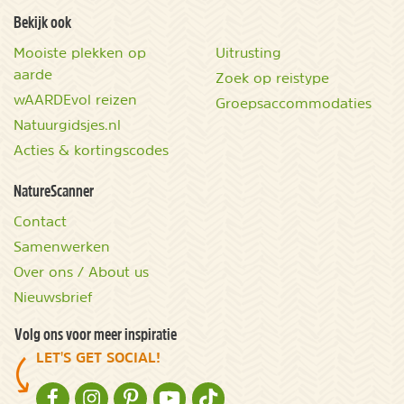
Bekijk ook
Mooiste plekken op
Uitrusting
aarde
Zoek op reistype
wAARDEvol reizen
Groepsaccommodaties
Natuurgidsjes.nl
Acties & kortingscodes
NatureScanner
Contact
Samenwerken
Over ons / About us
Nieuwsbrief
Volg ons voor meer inspiratie
LET'S GET SOCIAL!
NATURESCANNER OP FACEBOOK
NATURESCANNER OP INSTAGRAM
NATURESCANNER OP PINTEREST
NATURESCANNER OP YOUTUBE
NATURESCANNER OP TIKTOK