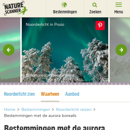
Ga
naar
Bestemmingen
Zoeken
Menu
content
Bestemmingen
Noorderlicht in Posio
Overnachten
Activiteiten
rige
Vol
Natuurparken
Dieren
© Naturescanner Janneke
DEALS
SHOP
Huidige pagina
Huidige pagina
Noorderlicht zien
Waarheen
Aanbod
Nieuwsbrief
Uitgelicht
Partners
/
nl
fr
Home
>
Bestemmingen
>
Noorderlicht reizen
>
Bestemmingen met de aurora borealis
Bestemmingen met de aurora