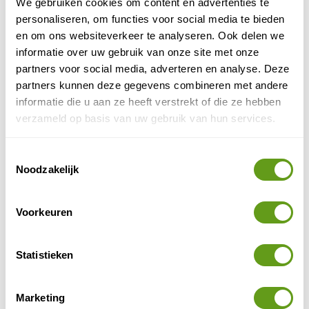
We gebruiken cookies om content en advertenties te
De met sneeuw bedekte vlakten en
bergmassieven zijn een outdoor speeltuin voor
personaliseren, om functies voor social media te bieden
winterliefhebbers. Neem deel aan de gaafste
en om ons websiteverkeer te analyseren. Ook delen we
excursies in het...
informatie over uw gebruik van onze site met onze
BEKIJK
partners voor social media, adverteren en analyse. Deze
partners kunnen deze gegevens combineren met andere
Zweeds Lapland
informatie die u aan ze heeft verstrekt of die ze hebben
Ontdek het Zweedse deel van Lapland, minder
verzameld op basis van uw gebruik van hun services.
bekend en minder toeristisch dan het Finse
gebied. Onontdekte wildernis in het land van de
Sami.
Toestemmingsselectie
Noodzakelijk
BEKIJK
Winter op de Lofoten
Voorkeuren
Tips voor een wintervakantie op de Noorse
eilanden. Bekijk de leukste activiteiten in de
winter.
Statistieken
BEKIJK
Marketing
Winter in Dalarna