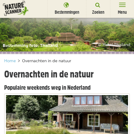
Ga
naar
Bestemmingen
Zoeken
Menu
content
Bestemmingen
Overnachten
© Hotel Thailand
Bestemming foto: Thailand
Activiteiten
Home
>
Overnachten in de natuur
Natuurparken
Overnachten in de natuur
Dieren
Populaire weekends weg in Nederland
DEALS
SHOP
Nieuwsbrief
Uitgelicht
Partners
/
nl
fr