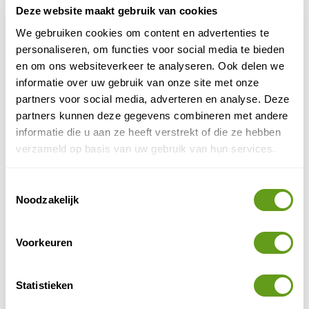
Deze website maakt gebruik van cookies
Overnachten in Casas Particulares
We gebruiken cookies om content en advertenties te
personaliseren, om functies voor social media te bieden
Waar ga jij op outdoor avontuur?
en om ons websiteverkeer te analyseren. Ook delen we
informatie over uw gebruik van onze site met onze
Huisje met bergzicht
partners voor social media, adverteren en analyse. Deze
Individuele reis
partners kunnen deze gegevens combineren met andere
Ruim vakantiehuisje in het Hochschwarzwald.
informatie die u aan ze heeft verstrekt of die ze hebben
Dicht bij Wutachschlucht, Feldberg en Titisee.
verzameld op basis van uw gebruik van hun services.
Tuin met veel privacy.
BEKIJK
Toestemmingsselectie
Noodzakelijk
TUI - Luxe hotel Malmedy
Individuele reis
Voorkeuren
Chique en toch goed betaalbaar.
Uitstekend restaurant.
Met heerlijke wellness.
Statistieken
BEKIJK