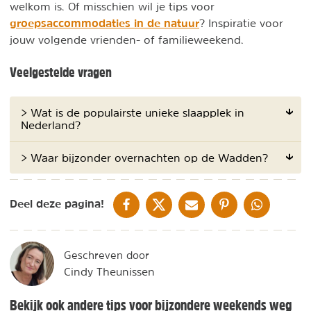
welkom is. Of misschien wil je tips voor
groepsaccommodaties in de natuur
? Inspiratie voor
jouw volgende vrienden- of familieweekend.
Veelgestelde vragen
> Wat is de populairste unieke slaapplek in
Nederland?
> Waar bijzonder overnachten op de Wadden?
DELEN OP FACEBOOK
DELEN OP X
DELEN VIA DE MAIL
DELEN OP PINTEREST
DELEN OP WH
Deel deze pagina!
Geschreven door
Cindy Theunissen
Bekijk ook andere tips voor bijzondere weekends weg