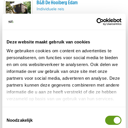
B&B De Hooiberg Edam
Individuele reis
Bijzonder! Slapen in een oude hooiberg.
20m van de dijk van het Markermeer.
Kies voor de kamer met meerzicht.
BEKIJK
Deze website maakt gebruik van cookies
De Hooischuur Noordwijkerhout
We gebruiken cookies om content en advertenties te
personaliseren, om functies voor social media te bieden
Uniek overnachten in de Bollenstreek!
Omgebouwde hooischuur.
en om ons websiteverkeer te analyseren. Ook delen we
Bollenvelden op loopafstand
, Keukenhof op
informatie over uw gebruik van onze site met onze
fietsafstand.
partners voor social media, adverteren en analyse. Deze
BEKIJK
partners kunnen deze gegevens combineren met andere
informatie die u aan ze heeft verstrekt of die ze hebben
Booking.com - Hooiberg Made
verzameld op basis van uw gebruik van hun services.
Schattige hooibergwoning.
Kijk uit over de geiten.
Toestemmingsselectie
Vlakbij de Brabantse Biesbosch
!
Noodzakelijk
BEKIJK