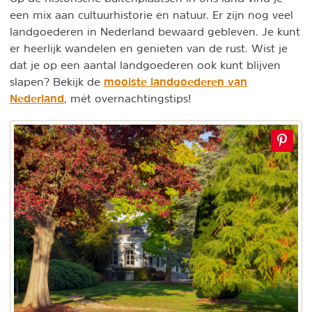
een mix aan cultuurhistorie en natuur. Er zijn nog veel
landgoederen in Nederland bewaard gebleven. Je kunt
er heerlijk wandelen en genieten van de rust. Wist je
dat je op een aantal landgoederen ook kunt blijven
mooiste landgoederen van
slapen? Bekijk de
Nederland
, mét overnachtingstips!