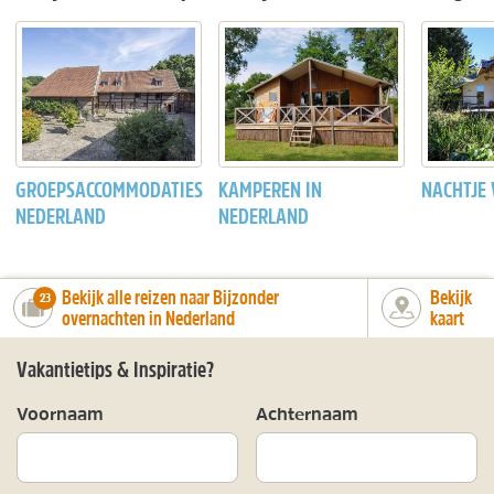
GROEPSACCOMMODATIES
KAMPEREN IN
NACHTJE
NEDERLAND
NEDERLAND
Bekijk alle reizen naar Bijzonder
Bekijk
number_of_trips:
23
overnachten in Nederland
kaart
Vakantietips & Inspiratie?
Voornaam
Achternaam