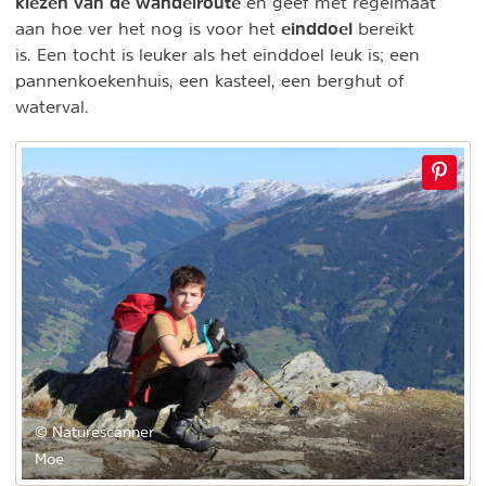
kiezen van de wandelroute
en geef met regelmaat
einddoel
aan hoe ver het nog is voor het
bereikt
is. Een tocht is leuker als het einddoel leuk is; een
pannenkoekenhuis, een kasteel, een berghut of
waterval.
© Naturescanner
Moe