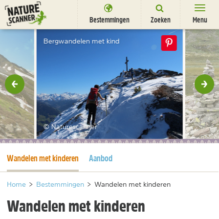
Ga
naar
Bestemmingen
Zoeken
Menu
content
Bestemmingen
Bergwandelen met kind
Overnachten
Activiteiten
rige
Vol
Natuurparken
Dieren
© Naturescanner
DEALS
SHOP
Huidige pagina
Wandelen met kinderen
Aanbod
Nieuwsbrief
Uitgelicht
Partners
/
nl
fr
Home
>
Bestemmingen
>
Wandelen met kinderen
Wandelen met kinderen