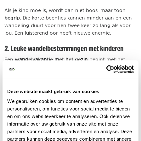
Als je kind moe is, wordt dan niet boos, maar toon
begrip
. Die korte beentjes kunnen minder aan en een
wandeling duurt voor hen twee keer zo lang als voor
jou. Een luisterend oor geeft nieuwe energie.
2. Leuke wandelbestemmingen met kinderen
wandelvakantie met het gezin
Een
begint met het
bepalen van een leuke bestemming. Kies voor een land
met een afwisselend landschap en probeer het
wandelen af te wisselen met andere activiteiten. Onze
top 5 kindvriendelijke wandelbestemmingen:
Deze website maakt gebruik van cookies
We gebruiken cookies om content en advertenties te
Wandelen met kinderen in Nederland
: ontdek de
personaliseren, om functies voor social media te bieden
wandelgebieden dicht bij huis. Nederland heeft zoveel
en om ons websiteverkeer te analyseren. Ook delen we
moois te bieden. Je hoeft niet een hele dag te
informatie over uw gebruik van onze site met onze
wandelen, er zijn zoveel mooie korte routes. Wat denk
partners voor social media, adverteren en analyse. Deze
je van een leuke kabouterwandeling voor de
partners kunnen deze gegevens combineren met andere
allerkleinsten?