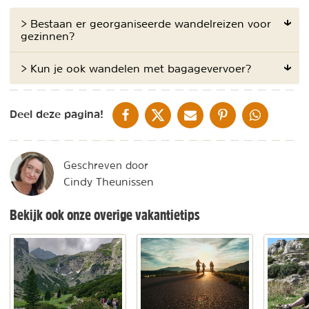
> Bestaan er georganiseerde wandelreizen voor
gezinnen?
> Kun je ook wandelen met bagagevervoer?
DELEN OP FACEBOOK
DELEN OP X
DELEN VIA DE MAIL
DELEN OP PINTEREST
DELEN OP WH
Deel deze pagina!
Geschreven door
Cindy Theunissen
Bekijk ook onze overige vakantietips