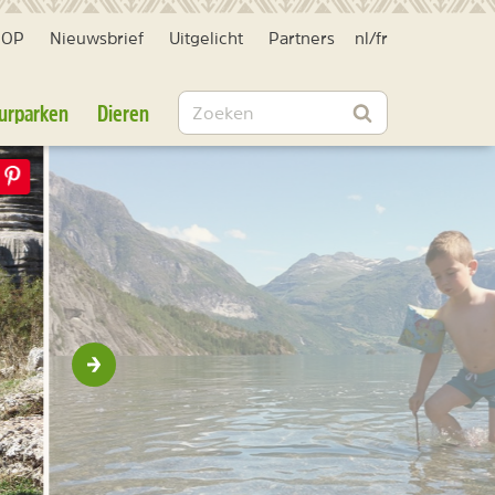
HOP
Nieuwsbrief
Uitgelicht
Partners
nl
/
fr
Zoeken
urparken
Dieren
Zoeken
Volgende