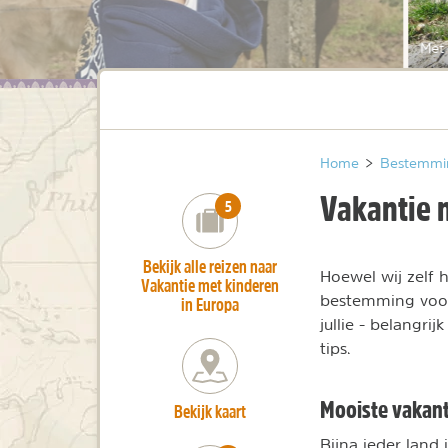
Met 
Home
>
Bestemmi
Vakantie 
number_of_trips:
5
Bekijk alle reizen naar
Hoewel wij zelf h
Vakantie met kinderen
bestemming voor 
in Europa
jullie - belangr
tips.
Mooiste vakan
Bekijk kaart
Bijna ieder land