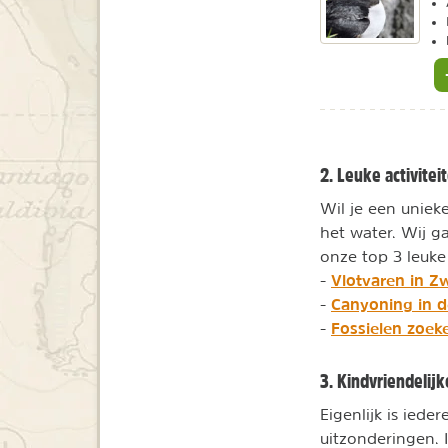
2. Leuke activitei
Wil je een uniek
het water. Wij ga
onze top 3 leuke
Vlotvaren in 
-
Canyoning in 
-
Fossielen zoek
-
3. Kindvriendelijk
Eigenlijk is iede
uitzonderingen. I