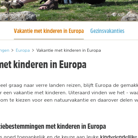
onze zoon in Spanje
© Naturesca
Huidige pagina
Vakantie met kinderen in Europa
Gezinsvakanties
ngen
>
Europa
>
Vakantie met kinderen in Europa
met kinderen in Europa
eel graag naar verre landen reizen, blijft Europa de gemakk
een vakantie met kinderen. Uiteraard vinden we het - waars
ijk om te kiezen voor een natuurvakantie en daarover delen
tiebestemmingen met kinderen in Europa
kindvriendelijke
 is goed toegankelijk en de keuze aan leuke