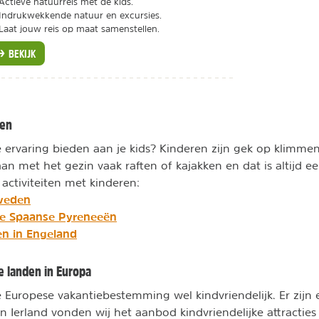
Actieve natuurreis met de kids.
Indrukwekkende natuur en excursies.
Laat jouw reis op maat samenstellen.
BEKIJK
ten
e ervaring bieden aan je kids? Kinderen zijn gek op klimmen
an met het gezin vaak raften of kajakken en dat is altijd ee
 activiteiten met kinderen:
Zweden
de Spaanse Pyreneeën
en in Engeland
e landen in Europa
re Europese vakantiebestemming wel kindvriendelijk. Er zijn 
n Ierland vonden wij het aanbod kindvriendelijke attracties