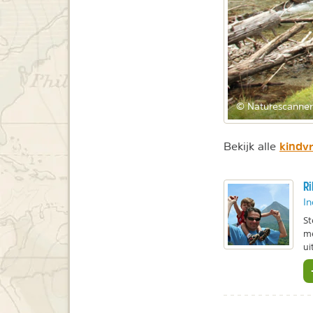
© Naturescanner
kindv
Bekijk alle
Ri
In
St
me
ui