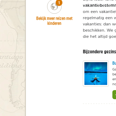
number_of_trips:
1
vakantiebestem
om een vakantiel
Bekijk meer reizen met
regelmatig een 
kinderen
vakanties: dan w
beschikken. We 
die het altijd go
Bijzondere gezins
Bu
Ga
be
en
no