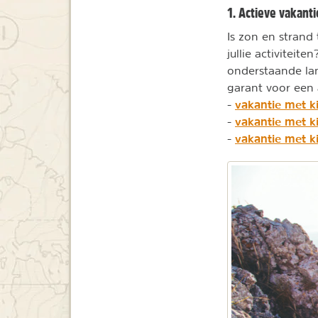
1. Actieve vakant
Is zon en strand 
jullie activitei
onderstaande la
garant voor een
vakantie met 
-
vakantie met k
-
vakantie met k
-