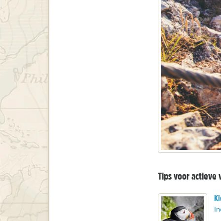
Tips voor actieve 
Ki
In