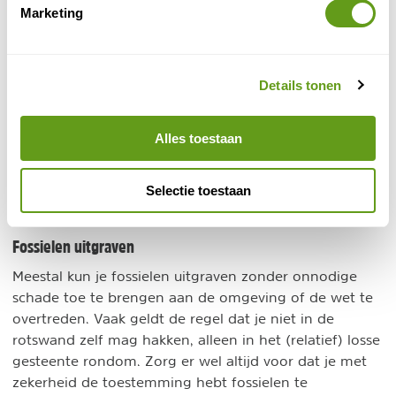
Abbotsbury, Bridport, Budleigh Salterton, Lyme Regis,
Marketing
Exmouth, Seaton, Sidmouth en Swanage.
Get Your Guide - Dagexcursie
Details tonen
Individuele reis
Een dagtrip onder begeleiding van een gids naar
de Jurassic Coast in Engeland en Isle of Purbeck.
Alles toestaan
Betalen kan met iDeal.
BEKIJK
Selectie toestaan
Fossielen uitgraven
Meestal kun je fossielen uitgraven zonder onnodige
schade toe te brengen aan de omgeving of de wet te
overtreden. Vaak geldt de regel dat je niet in de
rotswand zelf mag hakken, alleen in het (relatief) losse
gesteente rondom. Zorg er wel altijd voor dat je met
zekerheid de toestemming hebt fossielen te