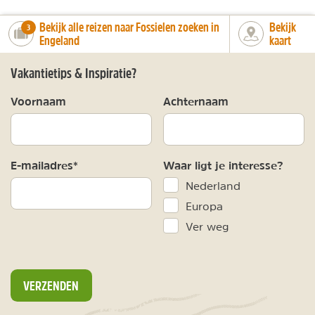
Bekijk alle reizen naar Fossielen zoeken in
Bekijk
number_of_trips:
3
Engeland
kaart
Vakantietips & Inspiratie?
Voornaam
Achternaam
E-mailadres*
Waar ligt je interesse?
Nederland
Europa
Ver weg
VERZENDEN