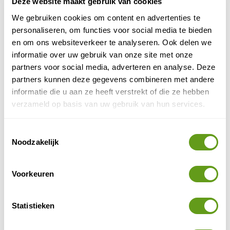
Deze website maakt gebruik van cookies
We gebruiken cookies om content en advertenties te
personaliseren, om functies voor social media te bieden
en om ons websiteverkeer te analyseren. Ook delen we
informatie over uw gebruik van onze site met onze
partners voor social media, adverteren en analyse. Deze
partners kunnen deze gegevens combineren met andere
Durdle Door
informatie die u aan ze heeft verstrekt of die ze hebben
verzameld op basis van uw gebruik van hun services.
Zowel Engelse als buitenlandse toeristen komen
zonnebaden of uitwaaien op de stranden van West
Toestemmingsselectie
Bay en Weymouth. Zeker noemenswaardig is ook het
Noodzakelijk
Chesil Beach
stormstrand
.
Voorkeuren
Het meest oostelijke punt van de Jurassic Coast wordt
Old Harry Rocks
bepaald door
, driee kalkstenen
formaties op het eiland Purbeck in Dorset.
Statistieken
Andere badplaatsen die vaak bezocht worden zijn