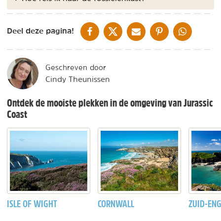
DELEN OP FACEBOOK
DELEN OP X
DELEN VIA DE MAIL
DELEN OP PINTEREST
DELEN OP WH
Deel deze pagina!
Geschreven door
Cindy Theunissen
Ontdek de mooiste plekken in de omgeving van Jurassic
Coast
ISLE OF WIGHT
CORNWALL
ZUID-EN