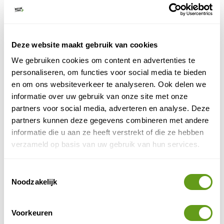
Lac de Kruth-Wildenstein
zijn mooie meren in de
Vogezen, lang geleden gevormd door een gletsjer.
Rondom de binnenzeeën is er altijd van alles te doen,
voor natuurliefhebbers zijn er diverse wandelroutes
Deze website maakt gebruik van cookies
uitgezet. Nabij Saulxures-sur-Moselotte biedt het Lac de
We gebruiken cookies om content en advertenties te
la Moselotte allerhande activiteiten voor jong en oud.
personaliseren, om functies voor social media te bieden
en om ons websiteverkeer te analyseren. Ook delen we
In het zuidelijke deel van de Vogezen vindt men het
informatie over uw gebruik van onze site met onze
Plateau des Mille Étangs
, een uniek geologische
partners voor social media, adverteren en analyse. Deze
erfgoed. Het is een uitgestrekt natuurgebied, dat
partners kunnen deze gegevens combineren met andere
bekend staat om het harmonieuze landschap,
informatie die u aan ze heeft verstrekt of die ze hebben
bestaande uit meertjes, beken, bossen en weiden. Het
verzameld op basis van uw gebruik van hun services.
Plateau des Mille Étangs wordt ook wel "klein Finland"
genoemd, vanwege de gelijkenis met het Finse
Toestemmingsselectie
landschap, met meren, dichte bossen en een
Noodzakelijk
serene sfeer. Deze term roept ook de vele
buitenactiviteiten op, zoals wandelen, vissen en
kajakken. Men kan er vogels en andere wilde soorten
Voorkeuren
observeren in een beschermd habitat. Het is een ideale