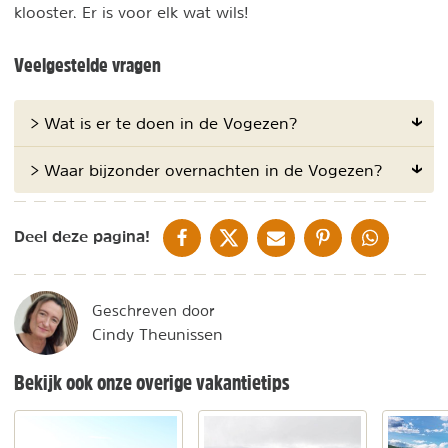
klooster. Er is voor elk wat wils!
Veelgestelde vragen
> Wat is er te doen in de Vogezen?
> Waar bijzonder overnachten in de Vogezen?
DELEN OP FACEBOOK
DELEN OP X
DELEN VIA DE MAIL
DELEN OP PINTEREST
DELEN OP WH
Deel deze pagina!
Geschreven door
Cindy Theunissen
Bekijk ook onze overige vakantietips