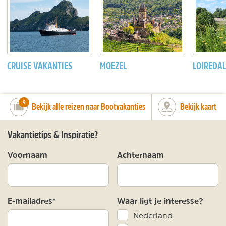
CRUISE VAKANTIES
MOEZEL
LOIREDAL
number_of_trips:
9
Bekijk alle reizen naar Bootvakanties
Bekijk kaart
Vakantietips & Inspiratie?
Voornaam
Achternaam
E-mailadres*
Waar ligt je interesse?
Nederland