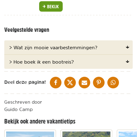
BEKIJK
Veelgestelde vragen
> Wat zijn mooie vaarbestemmingen?
> Hoe boek ik een bootreis?
DELEN OP FACEBOOK
DELEN OP X
DELEN VIA DE MAIL
DELEN OP PINTEREST
DELEN OP WH
Deel deze pagina!
Geschreven door
Guido Camp
Bekijk ook andere vakantietips