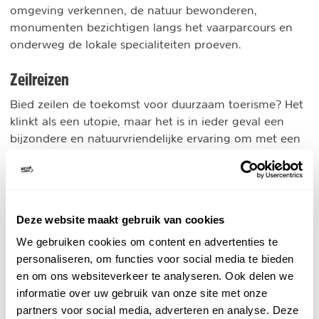
omgeving verkennen, de natuur bewonderen,
monumenten bezichtigen langs het vaarparcours en
onderweg de lokale specialiteiten proeven.
Zeilreizen
Bied zeilen de toekomst voor duurzaam toerisme? Het
klinkt als een utopie, maar het is in ieder geval een
bijzondere en natuurvriendelijke ervaring om met een
zeilschip mee te varen. Bekijk onze tips voor deze
avontuurlijke vorm van reizen en lees meer over
zeilreizen
.
Deze website maakt gebruik van cookies
Duurzame zeilreizen van Fair Ferry
Groepsreis
We gebruiken cookies om content en advertenties te
Reisorganisatie Fair Ferry neemt je mee op een
personaliseren, om functies voor social media te bieden
slow travel reis per zeilboot. Ervaar de wereld op
en om ons websiteverkeer te analyseren. Ook delen we
een andere, duurzame manier.
informatie over uw gebruik van onze site met onze
BEKIJK
partners voor social media, adverteren en analyse. Deze