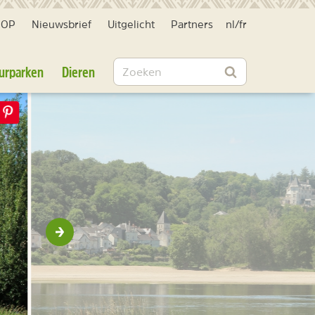
HOP
Nieuwsbrief
Uitgelicht
Partners
nl
/
fr
Zoeken
urparken
Dieren
Zoeken
Volgende