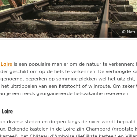
© Natu
 Loire
is een populaire manier om de natuur te verkennen; 
zonder geschikt om op de fiets te verkennen. De verhoogde k
es genoemd, beperken op sommige plekken wel het uitzicht,
het uitstippelen van een fietstocht of wijnroute. Om zeker 
an je een reeds georganiseerde fietsvakantie reserveren.
 Loire
an diverse steden en dorpen langs de rivier wordt bepaald
ux. Bekende kastelen in de Loire zijn Chambord (grootste ka
asteel), het Château d’Amboise (lieflijkste kasteel) en Vill