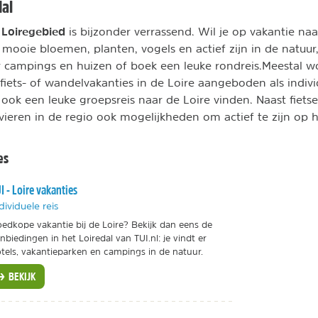
dal
 Loiregebied
is bijzonder verrassend. Wil je op vakantie na
n mooie bloemen, planten, vogels en actief zijn in de natuur
r campings en huizen of boek een leuke rondreis.Meestal 
 fiets- of wandelvakanties in de Loire aangeboden als indivi
e ook een leuke groepsreis naar de Loire vinden. Naast fiet
ivieren in de regio ook mogelijkheden om actief te zijn op h
es
I - Loire vakanties
dividuele reis
edkope vakantie bij de Loire? Bekijk dan eens de
nbiedingen in het Loiredal van TUI.nl: je vindt er
tels, vakantieparken en campings in de natuur.
BEKIJK