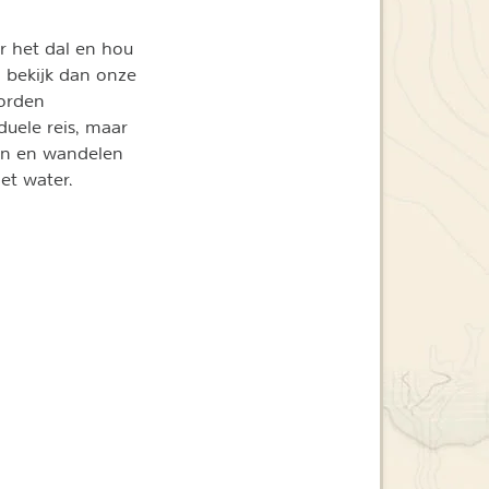
ar het dal en hou
, bekijk dan onze
worden
duele reis, maar
sen en wandelen
et water.