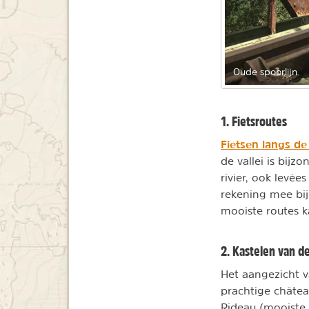
Oude spoorlijn
1. Fietsroutes
Fietsen langs de
de vallei is bij
rivier, ook levé
rekening mee bij 
mooiste routes k
2. Kastelen van de
Het aangezicht v
prachtige châtea
Rideau (mooiste k