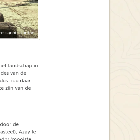
rescanner Jordan
het landschap in
ades van de
 dus hou daar
te zijn van de
 door de
steel), Azay-le-
andry (mooiste