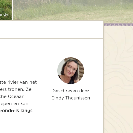
indy
te rivier van het
ers tronen. Ze
Geschreven door
sche Oceaan.
Cindy Theunissen
chepen en kan
rondreis langs
f