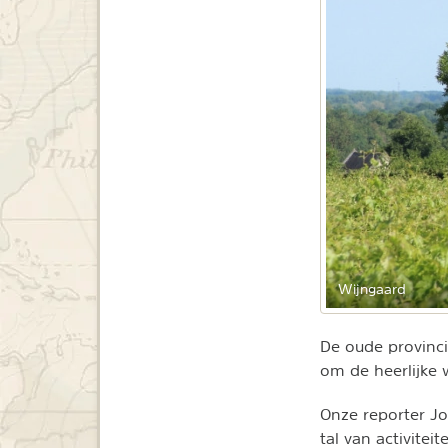
Wijngaard
De oude provinci
om de heerlijke w
Onze reporter J
tal van activite