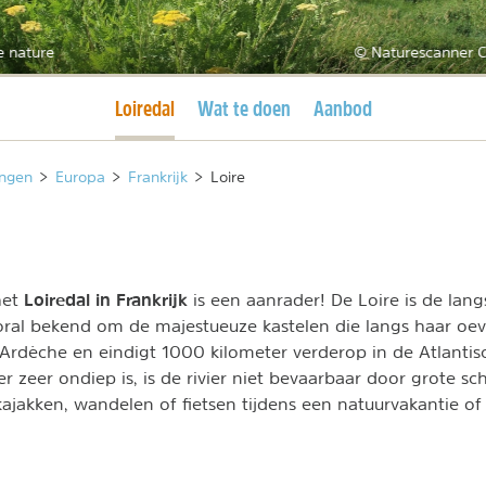
e nature
© Naturescanner C
Huidige pagina
Loiredal
Wat te doen
Aanbod
ngen
>
Europa
>
Frankrijk
>
Loire
Loiredal in Frankrijk
het
is een aanrader! De Loire is de langs
oral bekend om de majestueuze kastelen die langs haar oev
 Ardèche en eindigt 1000 kilometer verderop in de Atlanti
r zeer ondiep is, is de rivier niet bevaarbaar door grote s
 kajakken, wandelen of fietsen tijdens een natuurvakantie o