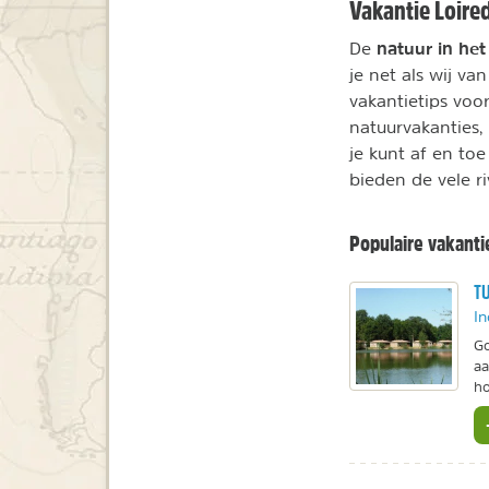
Vakantie Loire
natuur in het
De
je net als wij va
vakantietips voo
natuurvakanties,
je kunt af en to
bieden de vele r
Populaire vakanti
TU
In
Go
aa
ho