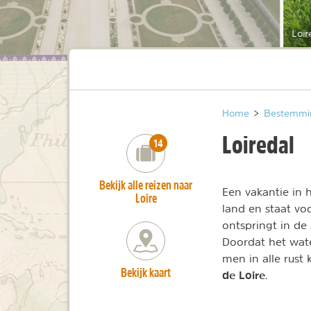
Loir
Home
>
Bestemmi
Loiredal
number_of_trips:
14
Bekijk alle reizen naar
Een vakantie in 
Loire
land en staat vo
ontspringt in de
Doordat het wate
men in alle rust
Bekijk kaart
de Loire
.