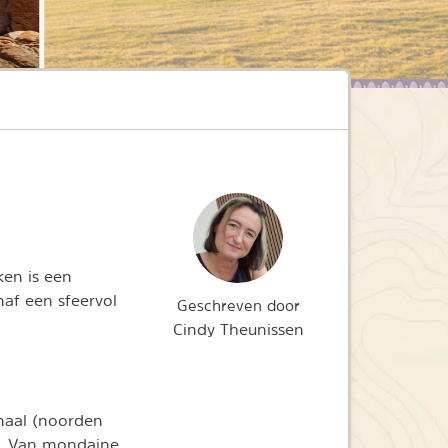
ken is een
af een sfeervol
Geschreven door
Cindy Theunissen
anaal (noorden
). Van mondaine