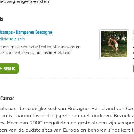
 nieuwsgierige toeristen.
ls
lcamps - Kamperen Bretagne
dividuele reis
mpeerplaatsen, safaritenten, stacaravans en
er op tientallen campings in Bretagne.
BEKIJK
 Carnac
aats aan de zuidelijke kust van Bretagne. Het strand van Ca
er en is daarom favoriet bij gezinnen met kinderen. Bezoek 
nes. Meer dan 2000 megalieten en grote stenen zijn verspr
en van de oudste sites van Europa en behoren sinds kort 