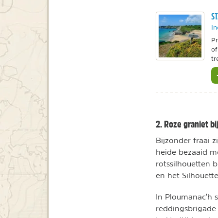
ST
In
Pr
of
tr
2. Roze graniet b
Bijzonder fraai 
heide bezaaid me
rotssilhouetten
en het Silhouett
In Ploumanac'h s
reddingsbrigade 