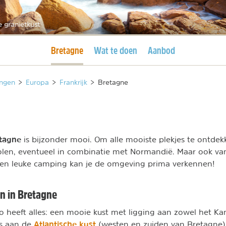
 granietkust
Huidige pagina
Bretagne
Wat te doen
Aanbod
ngen
>
Europa
>
Frankrijk
>
Bretagne
etagne
is bijzonder mooi. Om alle mooiste plekjes te ontdek
len, eventueel in combinatie met Normandië. Maar ook van
 een leuke camping kan je de omgeving prima verkennen!
n in Bretagne
o heeft alles: een mooie kust met ligging aan zowel het K
Atlantische kust
ls aan de
(westen en zuiden van Bretagne