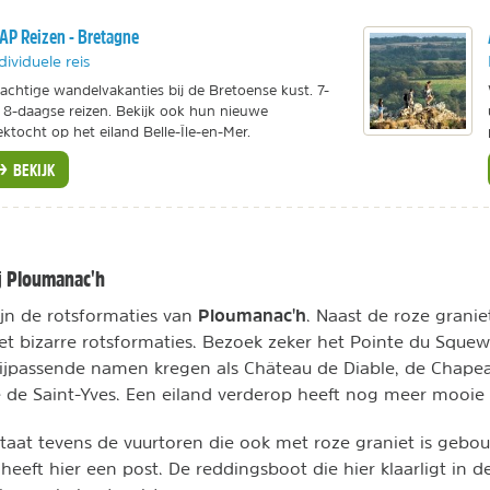
AP Reizen - Bretagne
dividuele reis
achtige wandelvakanties bij de Bretoense kust. 7-
 8-daagse reizen. Bekijk ook hun nieuwe
ektocht op het eiland Belle-Île-en-Mer.
BEKIJK
ij Ploumanac'h
Ploumanac'h
zijn de rotsformaties van
. Naast de roze granie
t bizarre rotsformaties. Bezoek zeker het Pointe du Squew
 bijpassende namen kregen als Château de Diable, de Chap
e de Saint-Yves. Een eiland verderop heeft nog meer mooie 
taat tevens de vuurtoren die ook met roze graniet is gebo
heeft hier een post. De reddingsboot die hier klaarligt i