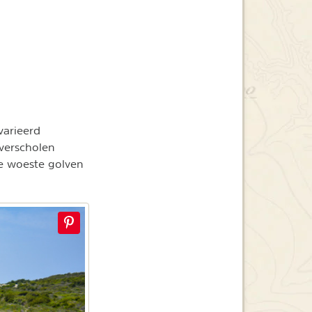
varieerd
 verscholen
de woeste golven