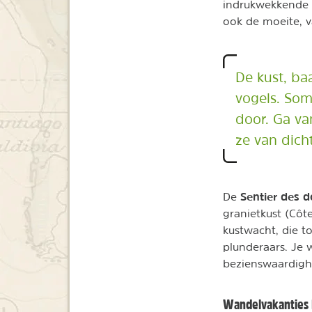
indrukwekkende r
ook de moeite, 
De kust, ba
vogels. Som
door. Ga va
ze van dicht
Sentier des d
De
granietkust (Côt
kustwacht, die t
plunderaars. Je 
bezienswaardighe
Wandelvakanties