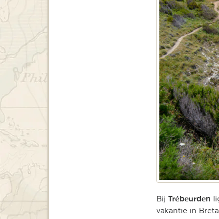
Trébeurden
Bij
li
vakantie in Bret