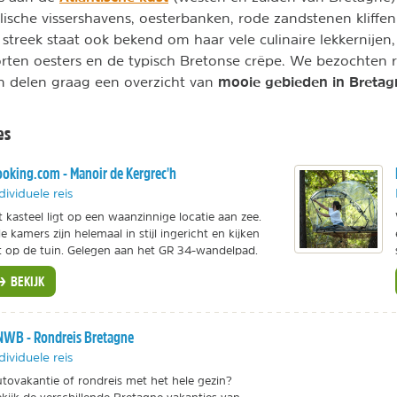
lische vissershavens, oesterbanken, rode zandstenen kliffen
streek staat ook bekend om haar vele culinaire lekkernijen,
orten oesters en de typisch Bretonse crêpe. We bezochten 
mooie gebieden in Bretag
n delen graag een overzicht van
es
oking.com - Manoir de Kergrec'h
dividuele reis
t kasteel ligt op een waanzinnige locatie aan zee.
le kamers zijn helemaal in stijl ingericht en kijken
t op de tuin. Gelegen aan het GR 34-wandelpad.
BEKIJK
WB - Rondreis Bretagne
dividuele reis
tovakantie of rondreis met het hele gezin?