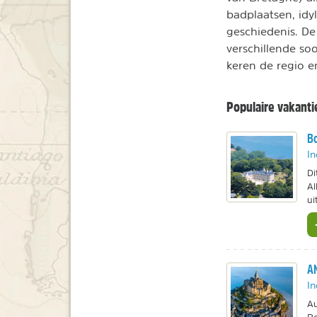
badplaatsen, idyl
geschiedenis. De 
verschillende so
keren de regio e
Populaire vakanti
Bo
In
Di
Al
ui
AN
In
Au