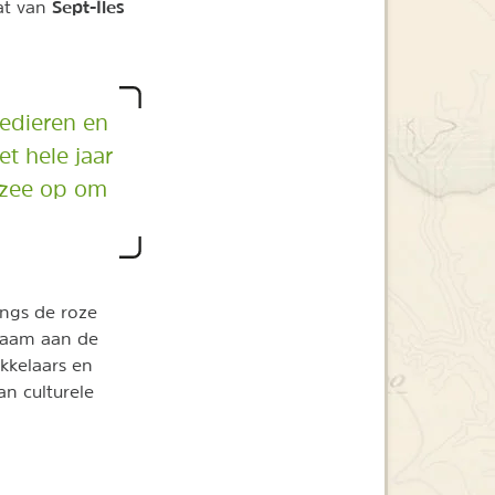
Sept-Îles
at van
eedieren en
t hele jaar
e zee op om
angs de roze
 naam aan de
kkelaars en
an culturele