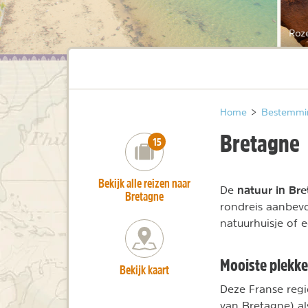
Roze
Home
>
Bestemmi
Bretagne
number_of_trips:
15
Bekijk alle reizen naar
natuur in Br
De
Bretagne
rondreis aanbevo
natuurhuisje of
Mooiste plekke
Bekijk kaart
Deze Franse regi
van Bretagne) a