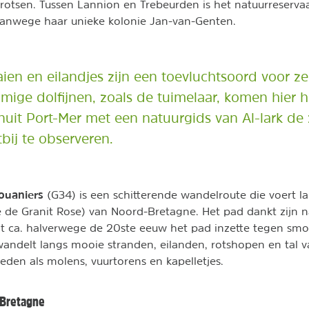
otsen. Tussen Lannion en Trebeurden is het natuurreserva
vanwege haar unieke kolonie Jan-van-Genten.
aien en eilandjes zijn een toevluchtsoord voor z
mige dolfijnen, zoals de tuimelaar, komen hier he
nuit Port-Mer met een natuurgids van Al-lark d
bij te observeren.
ouaniers
(G34) is een schitterende wandelroute die voert l
e de Granit Rose) van Noord-Bretagne. Het pad dankt zijn
ot ca. halverwege de 20ste eeuw het pad inzette tegen smo
wandelt langs mooie stranden, eilanden, rotshopen en tal v
den als molens, vuurtorens en kapelletjes.
 Bretagne