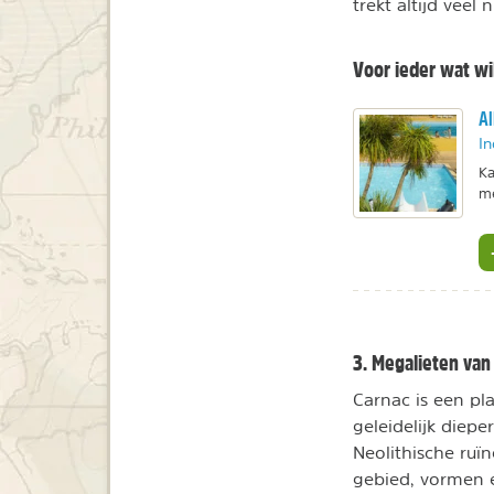
trekt altijd veel
Voor ieder wat wi
Al
In
Ka
me
3. Megalieten van
Carnac is een pl
geleidelijk diep
Neolithische ruï
gebied, vormen e