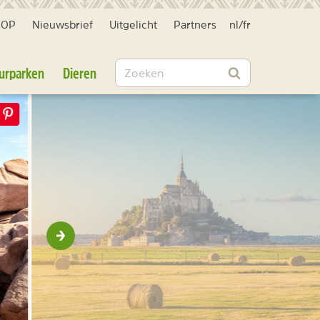
HOP
Nieuwsbrief
Uitgelicht
Partners
nl
/
fr
Zoeken
urparken
Dieren
Zoeken
Volgende