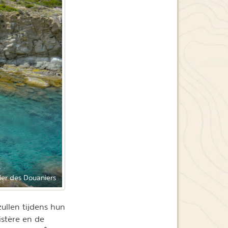
ier des Douaniers
ullen tijdens hun
istère en de