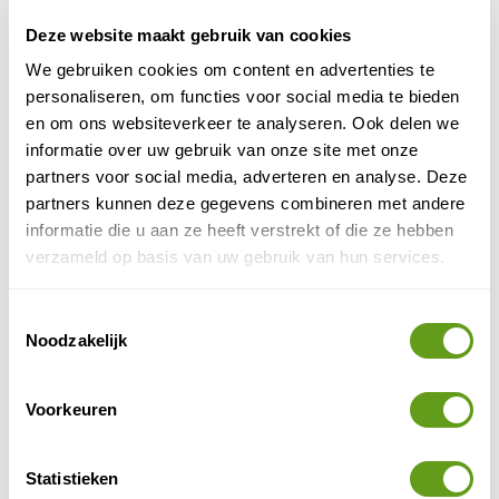
Actieve reizen
Deze website maakt gebruik van cookies
Travelbase - The Packraft Trail
We gebruiken cookies om content en advertenties te
Individuele reis
personaliseren, om functies voor social media te bieden
Packraften op de mooiste plekken in Europa.
en om ons websiteverkeer te analyseren. Ook delen we
O.a. Slovenië, Balkan, Franse Ardennen en
Bretagne.
informatie over uw gebruik van onze site met onze
Packraften, hiken en kamperen.
partners voor social media, adverteren en analyse. Deze
partners kunnen deze gegevens combineren met andere
BEKIJK
informatie die u aan ze heeft verstrekt of die ze hebben
verzameld op basis van uw gebruik van hun services.
Cap Adrénaline - Activiteiten Bretagne
Excursies
Toestemmingsselectie
Ontdek de natuur op een spannende of
Noodzakelijk
sportieve manier.
Paardrijden, zeilen of parachutespringen.
Ruime keuze op dit platform!
Voorkeuren
BEKIJK
Statistieken