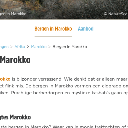
gen in Marokko
© NatureSca
Huidige pagina
Bergen in Marokko
Aanbod
ngen
>
Afrika
>
Marokko
>
Bergen in Marokko
 Marokko
rokko
is bijzonder verrassend. Wie denkt dat er alleen maar
het flink mis. De bergen in Marokko vormen een eldorado 
ken. Prachtige berberdorpen en mystieke kasbah's gaan op
gtes Marokko
ste bergen in Marokko? Waar kan je mooie trektochten of 