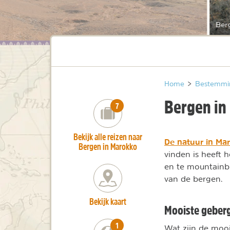
Ber
Home
>
Bestemmi
Bergen in
number_of_trips:
7
Bekijk alle reizen naar
De natuur in Ma
Bergen in Marokko
vinden is heeft 
en te mountainbi
van de bergen.
Bekijk kaart
Mooiste geber
number_of_trips:
1
Wat zijn de mooi