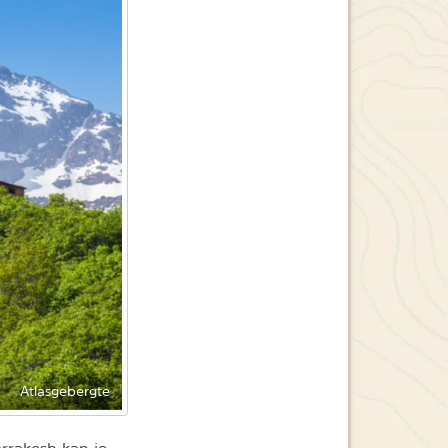
Atlasgebergte
arrakesh kan je