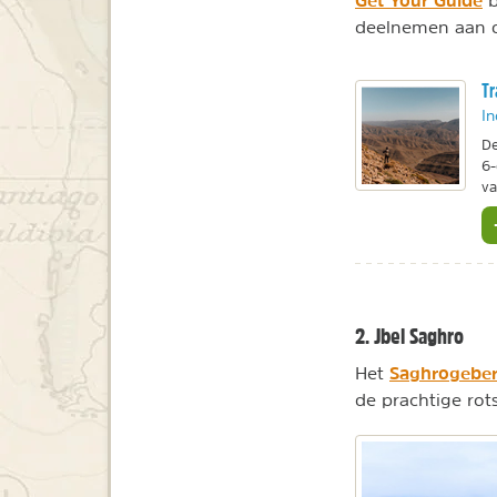
deelnemen aan di
Tr
In
De
6-
va
2. Jbel Saghro
Saghrogeber
Het
de prachtige rot