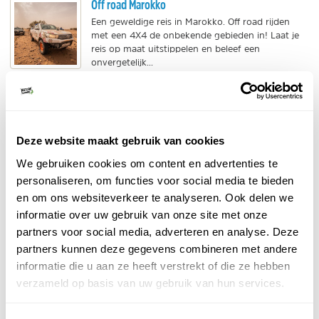
Off road Marokko
Een geweldige reis in Marokko. Off road rijden
met een 4X4 de onbekende gebieden in! Laat je
reis op maat uitstippelen en beleef een
onvergetelijk...
BEKIJK
Surfen in Marokko
De hele kust van Marokko is in het surfseizoen
Deze website maakt gebruik van cookies
bezaaid met backpackers die met een busje of
We gebruiken cookies om content en advertenties te
camper het land door trekken. Er zijn teveel
goede golven...
personaliseren, om functies voor social media te bieden
en om ons websiteverkeer te analyseren. Ook delen we
BEKIJK
informatie over uw gebruik van onze site met onze
Reizen met kinderen in Marokko
partners voor social media, adverteren en analyse. Deze
partners kunnen deze gegevens combineren met andere
Reizen met kinderen in Marokko is een bijzondere
ervaring voor zowel ouders als kindjes. Er zijn
informatie die u aan ze heeft verstrekt of die ze hebben
diverse manieren om een rondreis langs mooie...
verzameld op basis van uw gebruik van hun services.
BEKIJK