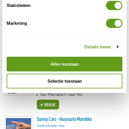
BEKIJK
Statistieken
Intrepid Travel - Marokko highlights
Marketing
Groepsreis
Reis in kleinschalige, internationale groep.
Van Casablanca naar Marrakech.
Natuur, cultuur en culinair.
Details tonen
BEKIJK
Alles toestaan
Sawadee - Fietsen in Marokko (Groep)
Groepsreis
Selectie toestaan
14-daagse fietsreis door bergen en woestijnen.
Door het Atlasgebergte en Rifgebergte.
Van Marrakech naar Fes.
BEKIJK
Sunny Cars - Huurauto Marokko
Individuele reis