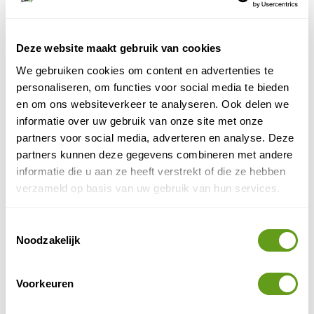
Individuele reis
Vertrouwd met ANWB op reis door het prachtige
Marokko. Zij bieden diverse rondreizen langs de
Deze website maakt gebruik van cookies
highlights. Privé en in groep.
We gebruiken cookies om content en advertenties te
BEKIJK
personaliseren, om functies voor social media te bieden
en om ons websiteverkeer te analyseren. Ook delen we
Koning Aap - Rondreizen Marokko
informatie over uw gebruik van onze site met onze
Groepsreis
partners voor social media, adverteren en analyse. Deze
Prachtige rondreizen in groep langs de highlights
partners kunnen deze gegevens combineren met andere
van Marokko. Koningssteden, de woestijn, de
Atlas. Ze hebben ook gezinsreizen.
informatie die u aan ze heeft verstrekt of die ze hebben
verzameld op basis van uw gebruik van hun services.
BEKIJK
Toestemmingsselectie
Fox - Marokko
Noodzakelijk
Groepsreis, Singlereis
Normale groepsreis, singlereis of familiereis!
Voorkeuren
Mooie combi van landschappen en steden.
Met Nederlandstalige reisleiders.