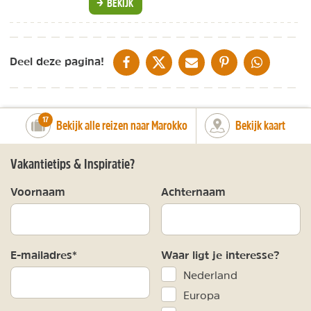
BEKIJK
DELEN OP FACEBOOK
DELEN OP X
DELEN VIA DE MAIL
DELEN OP PINTEREST
DELEN OP WH
Deel deze pagina!
number_of_trips:
17
Bekijk alle reizen naar Marokko
Bekijk kaart
Vakantietips & Inspiratie?
Voornaam
Achternaam
E-mailadres*
Waar ligt je interesse?
Nederland
Europa