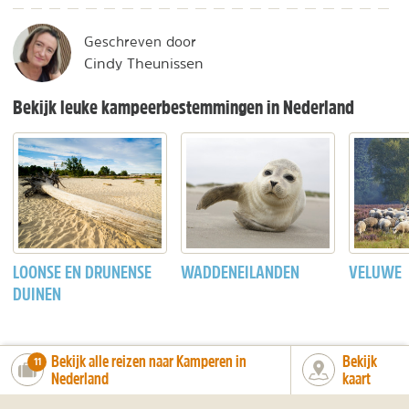
Geschreven door
Cindy Theunissen
Bekijk leuke kampeerbestemmingen in Nederland
LOONSE EN DRUNENSE
WADDENEILANDEN
VELUWE
DUINEN
Bekijk alle reizen naar Kamperen in
Bekijk
number_of_trips:
11
Nederland
kaart