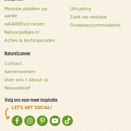
Mooiste plekken op
Uitrusting
aarde
Zoek op reistype
wAARDEvol reizen
Groepsaccommodaties
Natuurgidsjes.nl
Acties & kortingscodes
NatureScanner
Contact
Samenwerken
Over ons / About us
Nieuwsbrief
Volg ons voor meer inspiratie
LET'S GET SOCIAL!
NATURESCANNER OP FACEBOOK
NATURESCANNER OP INSTAGRAM
NATURESCANNER OP PINTEREST
NATURESCANNER OP YOUTUBE
NATURESCANNER OP TIKTOK