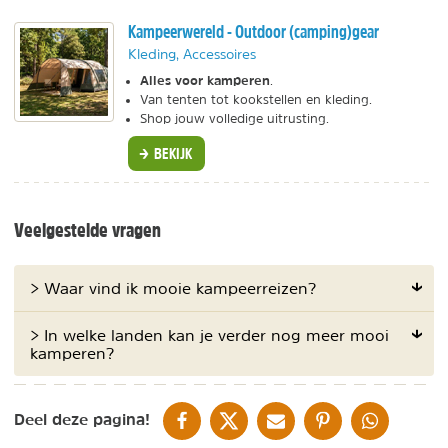
Kampeerwereld - Outdoor (camping)gear
Kleding, Accessoires
Alles voor kamperen
.
Van tenten tot kookstellen en kleding.
Shop jouw volledige uitrusting.
BEKIJK
Veelgestelde vragen
> Waar vind ik mooie kampeerreizen?
> In welke landen kan je verder nog meer mooi
kamperen?
DELEN OP FACEBOOK
DELEN OP X
DELEN VIA DE MAIL
DELEN OP PINTEREST
DELEN OP WH
Deel deze pagina!