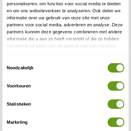
geen luxe, maar een "back to basic camping". 's Avonds
personaliseren, om functies voor social media te bieden
gezellig een barbecue met het gezin, of kletsen met de
en om ons websiteverkeer te analyseren. Ook delen we
buren bij een vuurtje. Het echte kampeergevoel
informatie over uw gebruik van onze site met onze
overheerst hier weer.
partners voor social media, adverteren en analyse. Deze
partners kunnen deze gegevens combineren met andere
Beekse Bergen - Vrij kamperen
informatie die u aan ze heeft verstrekt of die ze hebben
Individuele reis
verzameld op basis van uw gebruik van hun services.
Zet je tent neer tussen de bomen, of aan de
oever van het meer. Het nieuwe terrein heeft
geen vaste plekken, geen stroom bij de tent, geen
Toestemmingsselectie
afgezette veldjes.
Noodzakelijk
BEKIJK
Voorkeuren
6. Natuurkampeerterreinen
Statistieken
De echte natuurliefhebber kan niet om de
natuurkampeerterreinen heen; deze verspreiden zich
Marketing
door heel Nederland en brengen je erg dicht bij veel