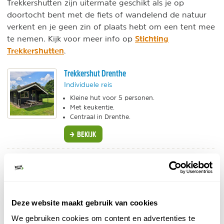
Trekkershutten zijn uitermate geschikt als je op
doortocht bent met de fiets of wandelend de natuur
verkent en je geen zin of plaats hebt om een tent mee
Stichting
te nemen. Kijk voor meer info op
Trekkershutten
.
Trekkershut Drenthe
Individuele reis
Kleine hut voor 5 personen.
Met keukentje.
Centraal in Drenthe.
BEKIJK
5. Bamping - Back to basic kamperen
Vakantiepark De Beekse Bergen heeft een nieuw
geen vaste standplaatsen
terrein waarop
zijn, maar je
Deze website maakt gebruik van cookies
vrij kunt kamperen tussen de bomen. Geen stroom,
We gebruiken cookies om content en advertenties te