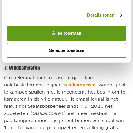
groen, zodat je even helemaal het gevoel hebt er
tussen uit te zijn.
Details tonen
De 140 natuurcampings zijn gelegen in mooie
natuurgebieden, maar zijn ook voorzien van goed en
Alles toestaan
schoon sanitair. Om te kunnen kamperen op een van
deze fantastische campings dien je lid te worden van
Selectie toestaan
Natuurkampeerterreinen
stichting
.
7. Wildkamperen
Om helemaal back to basic te gaan kun je
wildkamperen
ook besluiten om te gaan
, waarbij je al
je kampeerspullen met je meeneemt het bos in om te
kamperen in de vrije natuur. Helemaal legaal is het
niet, sinds Staatsbosbeheer sinds 1 juli 2020 het
zogeheten
"paalkamperen"
niet meer toestaat. Bij
paalkamperen mocht je je tent binnen een straal van
10 meter vanaf de paal opzetten en volledig gratis