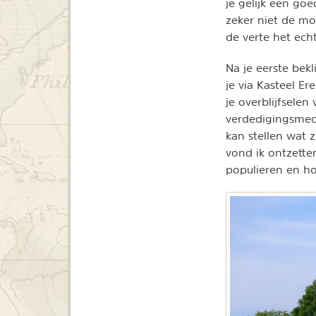
je gelijk een go
zeker niet de mo
de verte het ech
Na je eerste bek
je via Kasteel Er
je overblijfsele
verdedigingsmech
kan stellen wat 
vond ik ontzette
populieren en ho