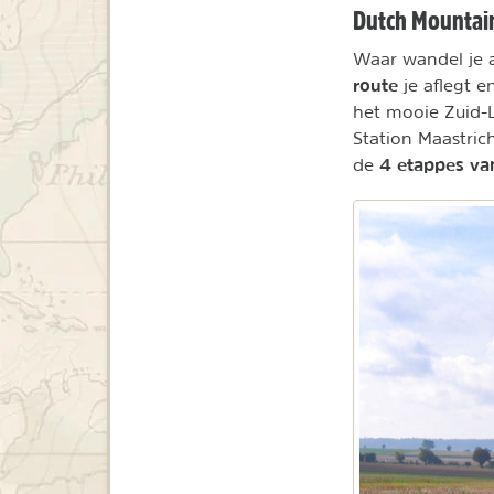
Dutch Mountain
Waar wandel je a
route
je aflegt 
het mooie Zuid-L
Station Maastric
4 etappes v
de