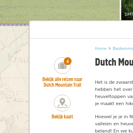
DMT
Home
>
Bestemmi
Dutch Mou
number_of_trips:
4
Bekijk alle reizen naar
Het is de zwaar
Dutch Mountain Trail
hebben het over 
heuveltoppen v
je maakt een hi
Bekijk kaart
Hoewel je je in 
valleien en heuv
beland! En we ku