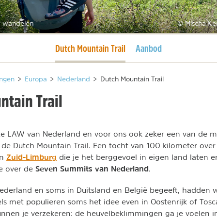
 wandelen
© Mischa K
Huidige pagina
Dutch Mountain Trail
Aanbod
ngen
>
Europa
>
Nederland
>
Dutch Mountain Trail
ntain Trail
ste LAW van Nederland en voor ons ook zeker een van de m
de Dutch Mountain Trail. Een tocht van 100 kilometer over
Zuid-Limburg
an
die je het berggevoel in eigen land laten e
Seven Summits van Nederland
ke over de
.
Nederland en soms in Duitsland en België begeeft, hadden w
els met populieren soms het idee even in Oostenrijk of Tosc
nnen je verzekeren: de heuvelbeklimmingen ga je voelen in 