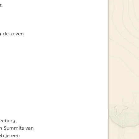
s.
n de zeven
eeberg,
en Summits van
eb je een