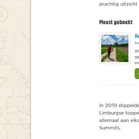
prachtig uitzich
Meest geboekt
Av
In
Wa
ge
In
In 2019 stippeld
Limburgse toppe
allemaal aan elk
Summits.