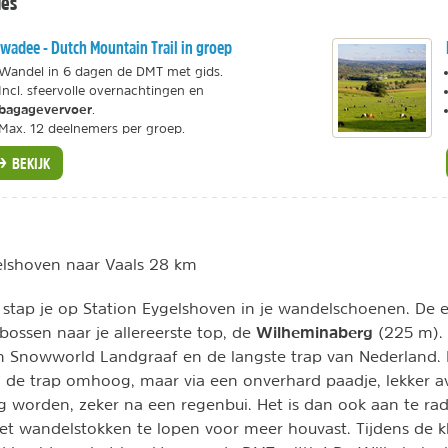
ies
wadee - Dutch Mountain Trail in groep
Wandel in 6 dagen de DMT met gids.
Incl. sfeervolle overnachtingen en
bagagevervoer
.
Max. 12 deelnemers per groep.
BEKIJK
lshoven naar Vaals 28 km
tap je op Station Eygelshoven in je wandelschoenen. De e
Wilheminaberg
bossen naar je allereerste top, de
(225 m). 
 Snowworld Landgraaf en de langste trap van Nederland. M
via de trap omhoog, maar via een onverhard paadje, lekker av
rig worden, zeker na een regenbui. Het is dan ook aan te r
et wandelstokken te lopen voor meer houvast. Tijdens de 