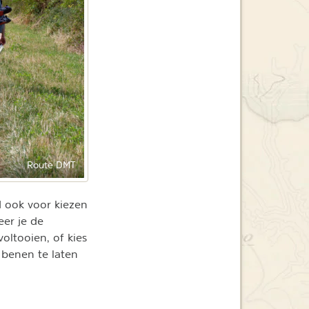
Route DMT
d ook voor kiezen
eer je de
oltooien, of kies
 benen te laten