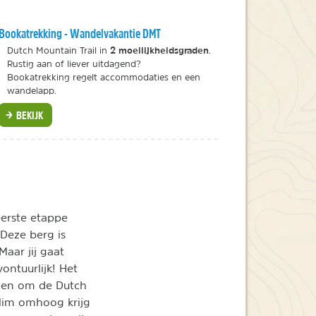
Bookatrekking - Wandelvakantie DMT
2 moeilijkheidsgraden
Dutch Mountain Trail in
.
Rustig aan of liever uitdagend?
Bookatrekking regelt accommodaties en een
wandelapp.
BEKIJK
erste etappe
Deze berg is
aar jij gaat
ontuurlijk! Het
aden om de Dutch
klim omhoog krijg