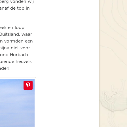
aberg vonden wij
anaf de top in
eek en loop
 Duitsland, waar
kken vormden een
ijna niet voor
 rond Horbach
oiende heuvels,
nder!