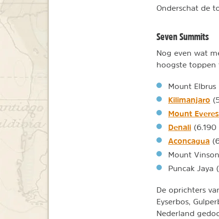
Onderschat de to
Seven Summits
Nog even wat me
hoogste toppen t
Mount Elbrus 
Kilimanjaro
(5
Mount Everes
Denali
(6.190
Aconcagua
(6
Mount Vinson
Puncak Jaya 
De oprichters v
Eyserbos, Gulper
Nederland gedoop