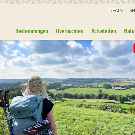
DEALS
S
Bestemmingen
Overnachten
Activiteiten
Natu