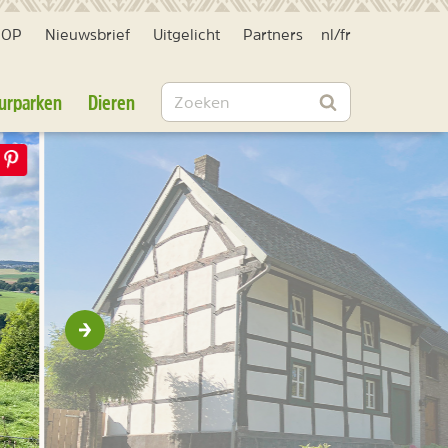
HOP
Nieuwsbrief
Uitgelicht
Partners
nl
/
fr
Zoeken
urparken
Dieren
Zoeken
Volgende