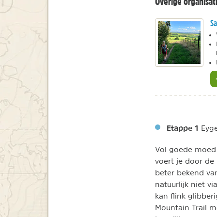
Overige organisat
Sa
Etappe 1
Eyge
Vol goede moed s
voert je door de 
beter bekend van
natuurlijk niet 
kan flink glibbe
Mountain Trail m