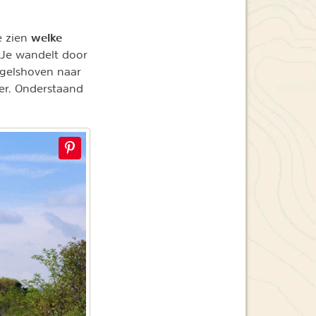
welke
e zien
 Je wandelt door
ygelshoven naar
ver. Onderstaand