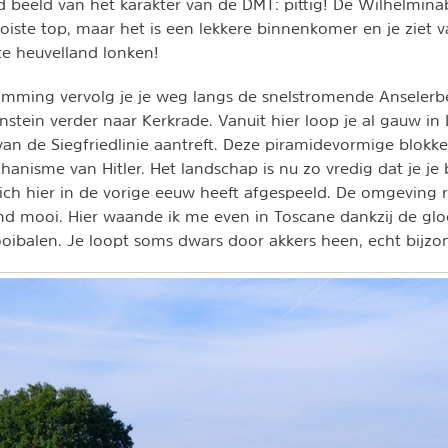
ed beeld van het karakter van de DMT: pittig! De Wilhelmin
oiste top, maar het is een lekkere binnenkomer en je ziet v
te heuvelland lonken!
limming vervolg je je weg langs de snelstromende Anselerb
enstein verder naar Kerkrade. Vanuit hier loop je al gauw in
n van de Siegfriedlinie aantreft. Deze piramidevormige blo
anisme van Hitler. Het landschap is nu zo vredig dat je je b
zich hier in de vorige eeuw heeft afgespeeld. De omgeving
nd mooi. Hier waande ik me even in Toscane dankzij de glo
oibalen. Je loopt soms dwars door akkers heen, echt bijzo