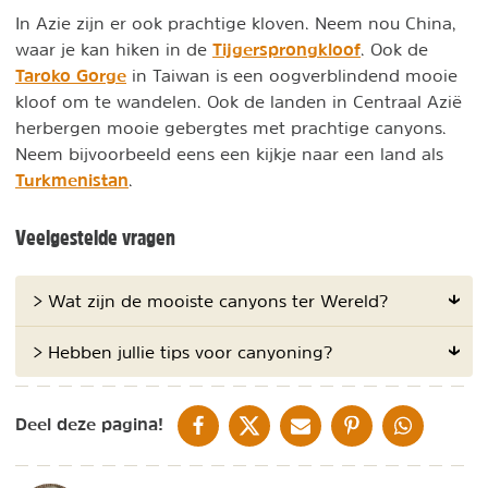
In Azie zijn er ook prachtige kloven. Neem nou China,
Tijgersprongkloof
waar je kan hiken in de
. Ook de
Taroko Gorge
in Taiwan is een oogverblindend mooie
kloof om te wandelen. Ook de landen in Centraal Azië
herbergen mooie gebergtes met prachtige canyons.
Neem bijvoorbeeld eens een kijkje naar een land als
Turkmenistan
.
Veelgestelde vragen
> Wat zijn de mooiste canyons ter Wereld?
> Hebben jullie tips voor canyoning?
DELEN OP FACEBOOK
DELEN OP X
DELEN VIA DE MAIL
DELEN OP PINTEREST
DELEN OP WH
Deel deze pagina!