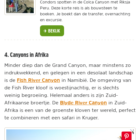
Condors spotten in de Colca Canyon met Riksja
Peru. Deze korte reis is als bouwsteen te
boeken. Je boekt dan de transfer, overnachting
en excursie.
BEKIJK
4. Canyons in Afrika
Minder diep dan de Grand Canyon, maar minstens zo
indrukwekkend, en gelegen in een desolaat landschap
Fish River Canyon
is de
in Namibië. De omgeving van
de Fish River kloof is woestijnachtig, er is slechts
weinig begroeiing. Helemaal anders is zijn Zuid-
Blyde River Canyon
Afrikaanse broertje. De
in Zuid-
Afrika is een van de groenste kloven ter wereld, perfect
te combineren met een safari in Kruger.