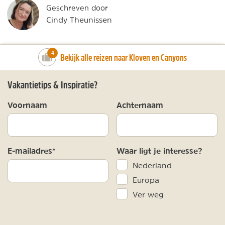
Geschreven door
Cindy Theunissen
number_of_trips:
4
Bekijk alle reizen naar Kloven en Canyons
Vakantietips & Inspiratie?
Voornaam
Achternaam
E-mailadres*
Waar ligt je interesse?
Nederland
Europa
Ver weg