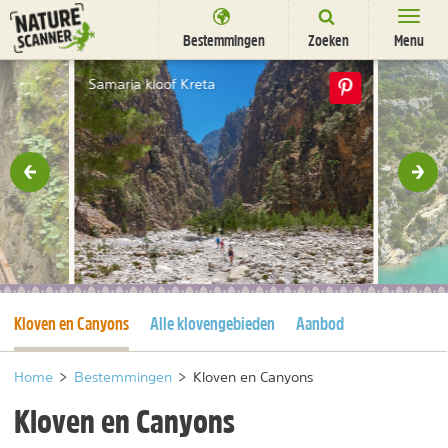
Ga
naar
Bestemmingen
Zoeken
Menu
content
Bestemmingen
Samaria kloof Kreta
Overnachten
Activiteiten
rige
Vol
Natuurparken
Dieren
DEALS
SHOP
Huidige pagina
Kloven en Canyons
Alle klovengebieden
Aanbod
Nieuwsbrief
Uitgelicht
Partners
/
nl
fr
Home
>
Bestemmingen
>
Kloven en Canyons
Kloven en Canyons