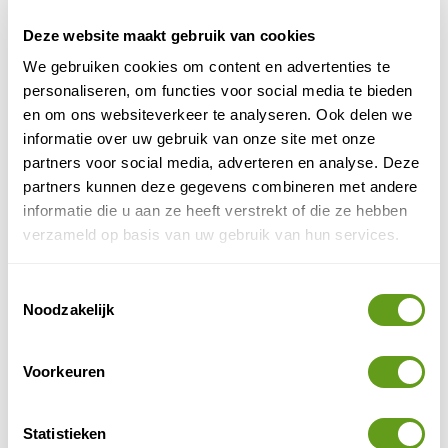
Individuele reis, Maatwerk
Deze website maakt gebruik van cookies
Losse modules en rondreizen van Riksja.
Stel je eigen individuele Amerika reis samen.
We gebruiken cookies om content en advertenties te
Reizen met huurauto en kleinschalige
personaliseren, om functies voor social media te bieden
overnachtingen.
en om ons websiteverkeer te analyseren. Ook delen we
BEKIJK
informatie over uw gebruik van onze site met onze
partners voor social media, adverteren en analyse. Deze
partners kunnen deze gegevens combineren met andere
3. Kloven in Zuid-Amerika
informatie die u aan ze heeft verstrekt of die ze hebben
Zuid-Amerika doet niet onder voor het noorden van
verzameld op basis van uw gebruik van hun services.
Colca Canyon
Amerika. In Peru vind je de
. Deze is 2
keer zo diep als de Grand Canyon, en een van de beste
Toestemmingsselectie
plekken om condors van dichtbij te spotten, ze vliegen
Noodzakelijk
soms rakelings langs je hoofd.
Voorkeuren
Statistieken