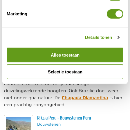
Marketing
Details tonen
© Naturescanner Gina
Alles toestaan
Colca Canyon
Selectie toestaan
Koperkloof
In Mexico is een treinrit door de
een
aanrader. De trein neemt je mee langs
duizelingwekkende hoogten. Ook Brazilië doet weer
Chapada Diamantina
niet onder qua natuur. De
is hier
een prachtig canyongebied.
Riksja Peru - Bouwstenen Peru
Bouwstenen