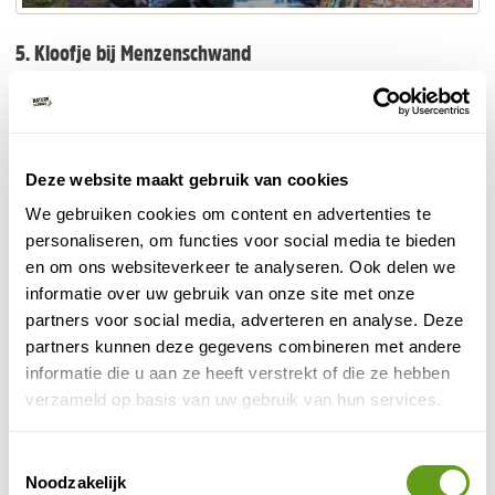
5. Kloofje bij Menzenschwand
De Menzenschwander Wasserfälle zijn een verborgen
pareltje in de buurt van het dorp Menzenschwand.
Deze watervallen bevinden zich in een kleine kloof en
zijn ontstaan door de Menzenschwander Alb, een beek
Deze website maakt gebruik van cookies
die vanaf de Feldberg naar beneden stroomt. Lees er
We gebruiken cookies om content en advertenties te
watervallen in het Zwarte
meer over op onze pagina
personaliseren, om functies voor social media te bieden
Woud
.
en om ons websiteverkeer te analyseren. Ook delen we
informatie over uw gebruik van onze site met onze
partners voor social media, adverteren en analyse. Deze
partners kunnen deze gegevens combineren met andere
informatie die u aan ze heeft verstrekt of die ze hebben
verzameld op basis van uw gebruik van hun services.
Toestemmingsselectie
Noodzakelijk