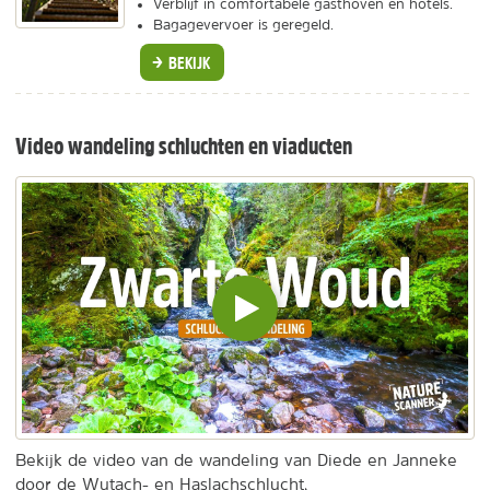
Verblijf in comfortabele gasthoven en hotels.
Bagagevervoer is geregeld.
BEKIJK
Video wandeling schluchten en viaducten
Video
inladen
en
afspelen
Bekijk de video van de wandeling van Diede en Janneke
door de Wutach- en Haslachschlucht.