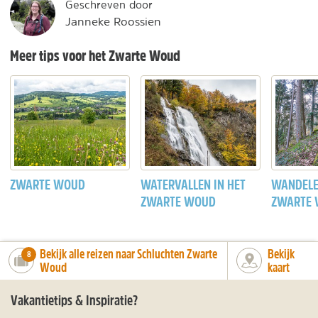
Geschreven door
Janneke Roossien
Meer tips voor het Zwarte Woud
ZWARTE WOUD
WATERVALLEN IN HET
WANDELE
ZWARTE WOUD
ZWARTE
Bekijk alle reizen naar Schluchten Zwarte
Bekijk
number_of_trips:
8
Woud
kaart
Vakantietips & Inspiratie?