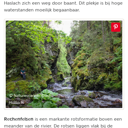
Haslach zich een weg door baant. Dit plekje is bij hoge
waterstanden moeilijk begaanbaar.
© Naturescanner Diede
Höllloch
Rechenfelsen
is een markante rotsformatie boven een
meander van de rivier. De rotsen liggen vlak bij de