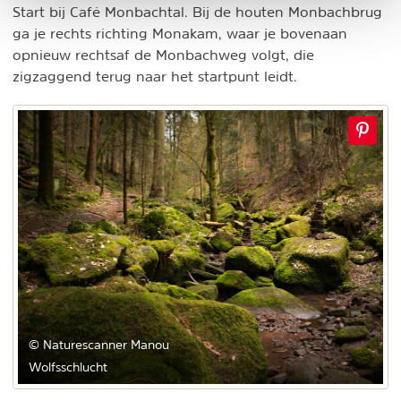
Start bij Café Monbachtal. Bij de houten Monbachbrug
ga je rechts richting Monakam, waar je bovenaan
opnieuw rechtsaf de Monbachweg volgt, die
zigzaggend terug naar het startpunt leidt.
© Naturescanner Manou
Wolfsschlucht