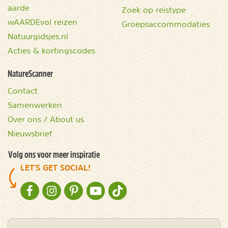
aarde
Zoek op reistype
wAARDEvol reizen
Groepsaccommodaties
Natuurgidsjes.nl
Acties & kortingscodes
NatureScanner
Contact
Samenwerken
Over ons / About us
Nieuwsbrief
Volg ons voor meer inspiratie
LET'S GET SOCIAL!
NATURESCANNER OP FACEBOOK
NATURESCANNER OP INSTAGRAM
NATURESCANNER OP PINTEREST
NATURESCANNER OP YOUTUBE
NATURESCANNER OP TIKTOK