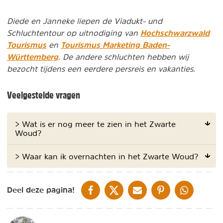
Diede en Janneke liepen de Viadukt- und
Hochschwarzwald
Schluchtentour op uitnodiging van
Tourismus
Tourismus Marketing Baden-
en
Württemberg
. De andere schluchten hebben wij
bezocht tijdens een eerdere persreis en vakanties.
Veelgestelde vragen
> Wat is er nog meer te zien in het Zwarte
Woud?
> Waar kan ik overnachten in het Zwarte Woud?
DELEN OP FACEBOOK
DELEN OP X
DELEN VIA DE MAIL
DELEN OP PINTEREST
DELEN OP WH
Deel deze pagina!