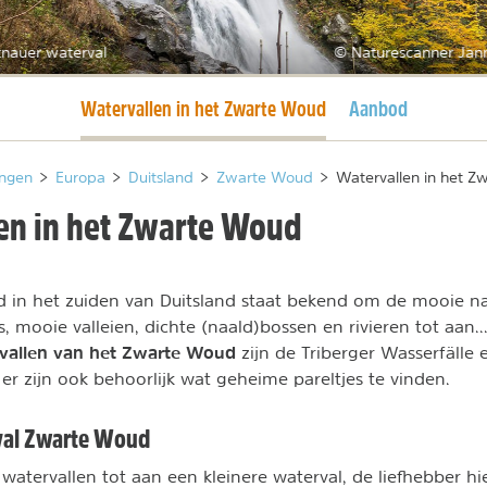
tnauer waterval
© Naturescanner Jan
Huidige pagina
Watervallen in het Zwarte Woud
Aanbod
ngen
>
Europa
>
Duitsland
>
Zwarte Woud
>
Watervallen in het 
en in het Zwarte Woud
 in het zuiden van Duitsland staat bekend om de mooie na
, mooie valleien, dichte (naald)bossen en rivieren tot aan..
vallen van het Zwarte Woud
zijn de Triberger Wasserfälle
er zijn ook behoorlijk wat geheime pareltjes te vinden.
val Zwarte Woud
atervallen tot aan een kleinere waterval, de liefhebber hi