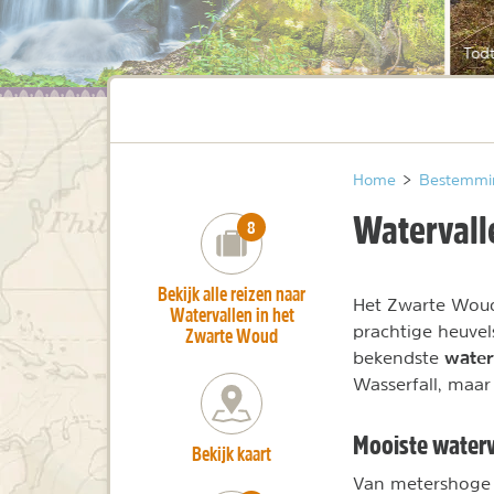
Tod
Home
>
Bestemmi
Watervall
number_of_trips:
8
Bekijk alle reizen naar
Het Zwarte Woud
Watervallen in het
prachtige heuvels
Zwarte Woud
water
bekendste
Wasserfall, maar 
Mooiste water
Bekijk kaart
Van metershoge w