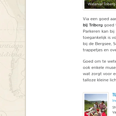
Waterval Triberg 
Via een goed aan
bij Triberg
goed t
Parkeren kan bij 
toegankelijk is 
bij de Bergsee, S
trappetjes en ov
Goed om te weten
ook enkele musea
wat zorgt voor e
talloze kleine li
TU
In
Sf
Va