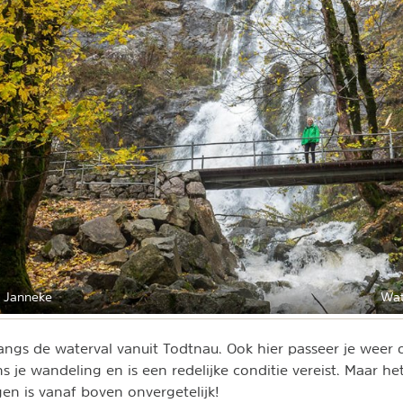
 Janneke
Wat
angs de waterval vanuit Todtnau. Ook hier passeer je weer 
s je wandeling en is een redelijke conditie vereist. Maar he
n is vanaf boven onvergetelijk!