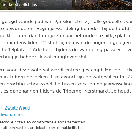
met kerstverlichting
© 
gelegd wandelpad van 2,5 kilometer zijn alle gedeeltes v
e bewonderen. Begin je wandeling beneden bij de hoofdin
de kliniek en dan loop je zo naar het onderste uitkijkplatfo
voor mindervaliden. Of start bij een van de hogerop gelege
cheffelplatz of Adelheid. Tijdens de wandeling passeer je v
erbrug je behoorlijk wat hoogteverschil.
: voor deze waterval wordt entree gevraagd. Met het tick
 in Triberg bezoeken. Elke avond zijn de watervallen tot 22
en prachtig schouwspel. En tussen kerst en de jaarwisselin
chtjes opgehangen tijdens de Triberger Kerstmarkt. Je houdt 
I - Zwarte Woud
dividuele reis
eervolle hotels en comfortabele appartementen.
nuit een vaste standplaats kan je makkelijk het