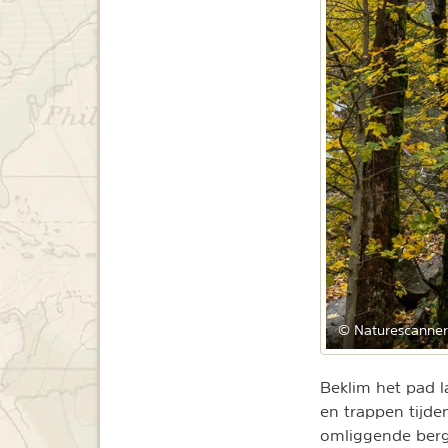
© Naturescanner
Beklim het pad l
en trappen tijden
omliggende berge