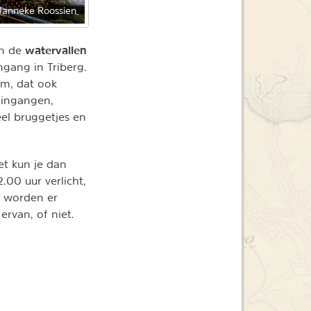
Janneke Roossien
watervallen
an de
gang in Triberg.
rm, dat ook
n ingangen,
eel bruggetjes en
et kun je dan
.00 uur verlicht,
g worden er
ervan, of niet.