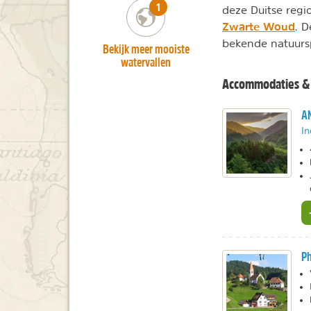
number_of_trips:
1
deze Duitse regi
Zwarte Woud
. 
bekende natuurs
Bekijk meer mooiste
watervallen
Accommodaties & 
A
In
Ph