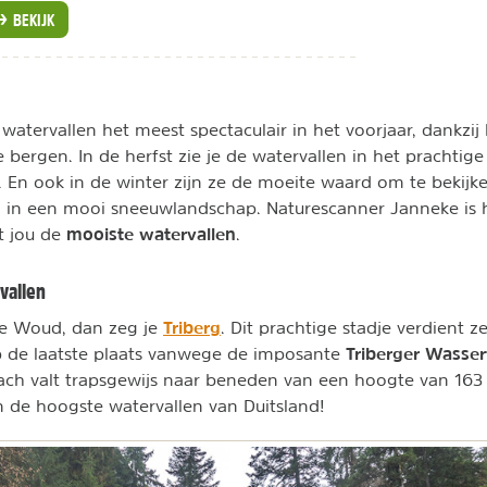
BEKIJK
 watervallen het meest spectaculair in het voorjaar, dankzij 
 bergen. In de herfst zie je de watervallen in het prachtig
. En ook in de winter zijn ze de moeite waard om te bekijke
n in een mooi sneeuwlandschap. Naturescanner Janneke is 
mooiste watervallen
pt jou de
.
vallen
Triberg
te Woud, dan zeg je
. Dit prachtige stadje verdient z
Triberger Wasserf
p de laatste plaats vanwege de imposante
tach valt trapsgewijs naar beneden van een hoogte van 163
 de hoogste watervallen van Duitsland!