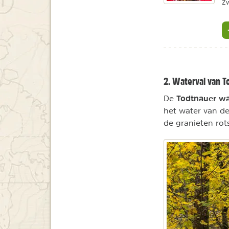
Zw
2. Waterval van T
Todtnauer wa
De
het water van de
de granieten rot