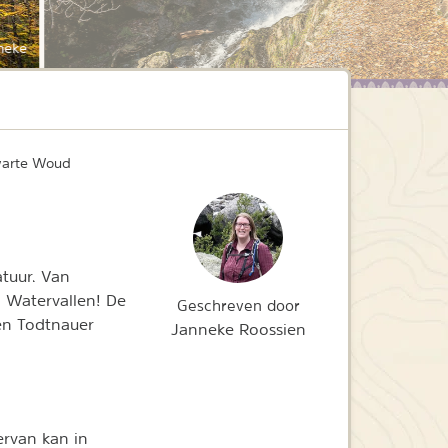
neke
Zwarte Woud
tuur. Van
. Watervallen! De
Geschreven door
 en Todtnauer
Janneke Roossien
ervan kan in