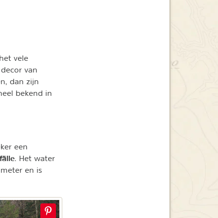
het vele
e decor van
n, dan zijn
heel bekend in
eker een
älle
. Het water
 meter en is