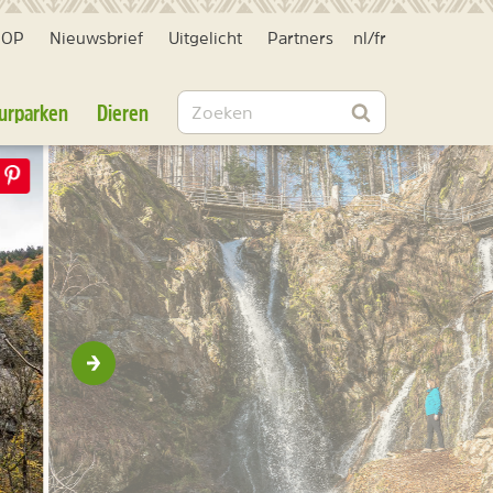
HOP
Nieuwsbrief
Uitgelicht
Partners
nl
/
fr
Zoeken
urparken
Dieren
Zoeken
Volgende