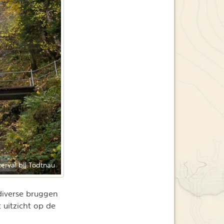
erval bij Todtnau
diverse bruggen
t uitzicht op de