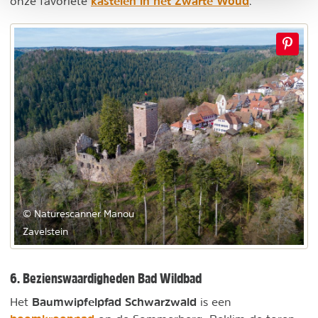
kastelen in het Zwarte Woud
onze favoriete
.
© Naturescanner Manou
Zavelstein
6. Bezienswaardigheden Bad Wildbad
Baumwipfelpfad Schwarzwald
Het
is een