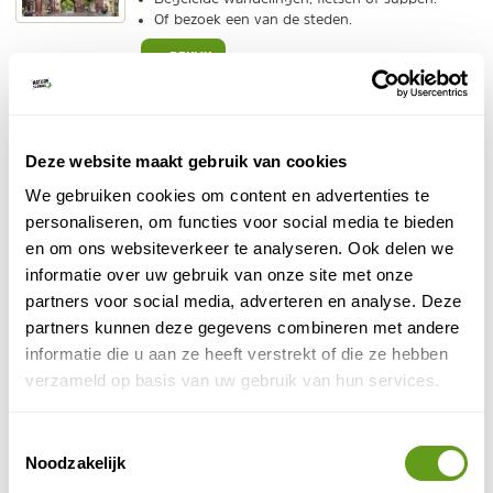
Of bezoek een van de steden.
BEKIJK
4. Wutachschlucht en Ravennaschlucht
Deze website maakt gebruik van cookies
Hou je van ruige natuur, bezoek dan zeker een van de
We gebruiken cookies om content en advertenties te
schluchten in het Zwarte Woud
mooie
. De
personaliseren, om functies voor social media te bieden
Wutachschlucht is de langste en heeft vele zij-kloven
en om ons websiteverkeer te analyseren. Ook delen we
waar je eindeloos kunt wandelen langs het water en
informatie over uw gebruik van onze site met onze
ruige rotswanden. Verder naar het westen ligt de
partners voor social media, adverteren en analyse. Deze
Ravennaschlucht met het bekende treinviaduct bij het
partners kunnen deze gegevens combineren met andere
startpunt, waaronder jaarlijks een grote kerstmarkt
informatie die u aan ze heeft verstrekt of die ze hebben
wordt gehouden.
verzameld op basis van uw gebruik van hun services.
Toestemmingsselectie
Noodzakelijk