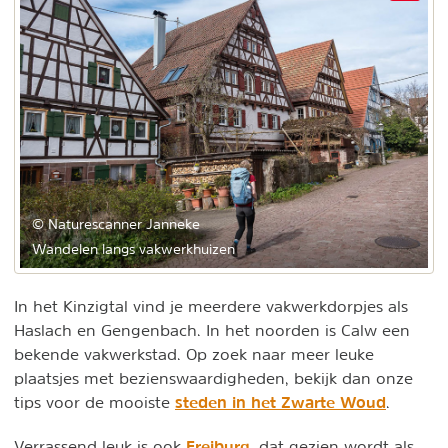
© Naturescanner Janneke
Wandelen langs vakwerkhuizen
In het Kinzigtal vind je meerdere vakwerkdorpjes als
Haslach en Gengenbach. In het noorden is Calw een
bekende vakwerkstad. Op zoek naar meer leuke
plaatsjes met bezienswaardigheden, bekijk dan onze
steden in het Zwarte Woud
tips voor de mooiste
.
Freiburg
Verrassend leuk is ook
, dat gezien wordt als