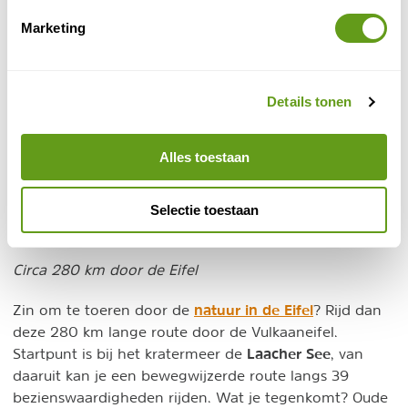
Accommodatietip
Marketing
UplandParcs - Vakantiehuizen Sauerland
Vakantiepark
Luxe en duurzame vakantiehuizen op een
Details tonen
splinternieuw park in Winterberg-Niedersfeld.
Geniet van de natuur in het mooie Sauerland.
Alles toestaan
BEKIJK
Selectie toestaan
7. Duitse Vulkaanroute - Deutsche Vulkanstraße
Circa 280 km door de Eifel
natuur in de Eifel
Zin om te toeren door de
? Rijd dan
deze 280 km lange route door de Vulkaaneifel.
Laacher See
Startpunt is bij het kratermeer de
, van
daaruit kan je een bewegwijzerde route langs 39
bezienswaardigheden rijden. Wat je tegenkomt? Oude