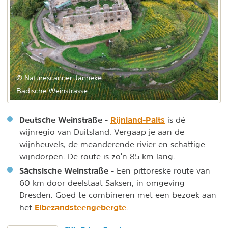
© Naturescanner Janneke
Badische Weinstrasse
Deutsche Weinstraße
Rijnland-Palts
-
is dé
wijnregio van Duitsland. Vergaap je aan de
wijnheuvels, de meanderende rivier en schattige
wijndorpen. De route is zo'n 85 km lang.
Sächsische Weinstraße
- Een pittoreske route van
60 km door deelstaat Saksen, in omgeving
Dresden. Goed te combineren met een bezoek aan
Elbezandsteengebergte
het
.