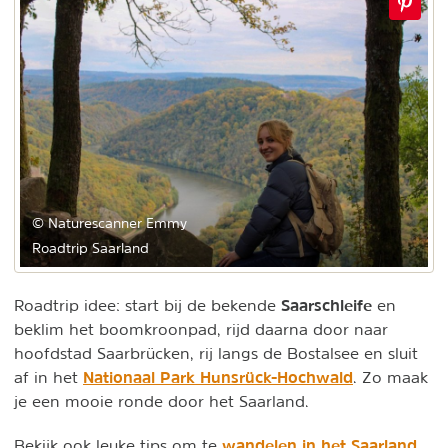
© Naturescanner Emmy
Roadtrip Saarland
Saarschleife
Roadtrip idee: start bij de bekende
en
beklim het boomkroonpad, rijd daarna door naar
hoofdstad Saarbrücken, rij langs de Bostalsee en sluit
Nationaal Park Hunsrück-Hochwald
af in het
. Zo maak
je een mooie ronde door het Saarland.
wandelen in het Saarland
Bekijk ook leuke tips om te
,