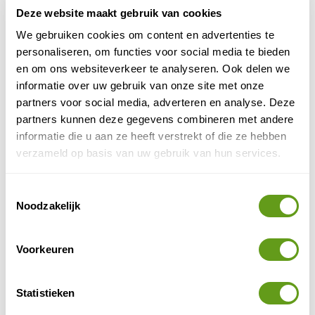
steenworp van de Königssee
Op
.
Deze website maakt gebruik van cookies
Met uitgebreid ontbijtbuffet.
We gebruiken cookies om content en advertenties te
BEKIJK
personaliseren, om functies voor social media te bieden
en om ons websiteverkeer te analyseren. Ook delen we
informatie over uw gebruik van onze site met onze
6. Hochsauerland-Höhenstraße
partners voor social media, adverteren en analyse. Deze
partners kunnen deze gegevens combineren met andere
Circa 100 km lang door het Sauerland
informatie die u aan ze heeft verstrekt of die ze hebben
Winterberg
Start in de bekende plaats
voor een
verzameld op basis van uw gebruik van hun services.
panoramische roadtrip van zo’n 100 kilometer door
Rothaargebergte in het Sauerland
het
. Ontdek het
Toestemmingsselectie
'land van duizend heuvels' van achter het autoraam en
Noodzakelijk
stop bij mooie uitkijkpunten onderweg!
Voorkeuren
Deze route is ook zeer geliefd bij motorrijders en
bovendien zeer geschikt voor een korte vakantie. Je
Sauerland
bereikt het
al in enkele uurtjes rijden.
Statistieken