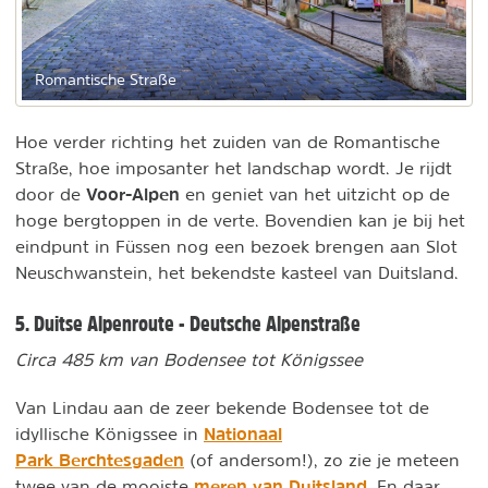
Romantische Straße
Hoe verder richting het zuiden van de Romantische
Straße, hoe imposanter het landschap wordt. Je rijdt
Voor-Alpen
door de
en geniet van het uitzicht op de
hoge bergtoppen in de verte. Bovendien kan je bij het
eindpunt in Füssen nog een bezoek brengen aan Slot
Neuschwanstein, het bekendste kasteel van Duitsland.
5. Duitse Alpenroute - Deutsche Alpenstraße
Circa 485 km van Bodensee tot Königssee
Van Lindau aan de zeer bekende Bodensee tot de
Nationaal
idyllische Königssee in
Park Berchtesgaden
(of andersom!), zo zie je meteen
meren van Duitsland
twee van de mooiste
. En daar