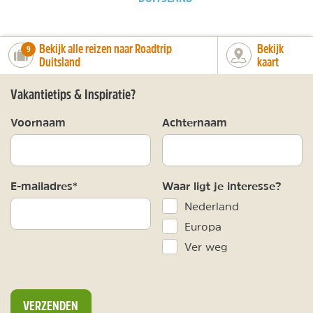
Bekijk alle reizen naar Roadtrip
Bekijk
number_of_trips:
9
Duitsland
kaart
Vakantietips & Inspiratie?
Voornaam
Achternaam
E-mailadres*
Waar ligt je interesse?
Nederland
Europa
Ver weg
VERZENDEN