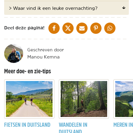
> Waar vind ik een leuke overnachting?
DELEN OP FACEBOOK
DELEN OP X
DELEN VIA DE MAIL
DELEN OP PINTEREST
DELEN OP WH
Deel deze pagina!
Geschreven door
Manou Kemna
Meer doe- en zie-tips
FIETSEN IN DUITSLAND
WANDELEN IN
MEREN IN
DUITSLAND