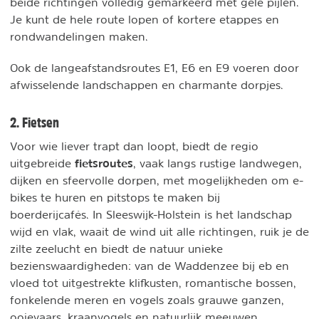
beide richtingen volledig gemarkeerd met gele pijlen.
Je kunt de hele route lopen of kortere etappes en
rondwandelingen maken.
Ook de langeafstandsroutes E1, E6 en E9 voeren door
afwisselende landschappen en charmante dorpjes.
2. Fietsen
Voor wie liever trapt dan loopt, biedt de regio
fietsroutes
uitgebreide
, vaak langs rustige landwegen,
dijken en sfeervolle dorpen, met mogelijkheden om e-
bikes te huren en pitstops te maken bij
boerderijcafés. In Sleeswijk-Holstein is het landschap
wijd en vlak, waait de wind uit alle richtingen, ruik je de
zilte zeelucht en biedt de natuur unieke
bezienswaardigheden: van de Waddenzee bij eb en
vloed tot uitgestrekte klifkusten, romantische bossen,
fonkelende meren en vogels zoals grauwe ganzen,
ooievaars, kraanvogels en natuurlijk meeuwen.