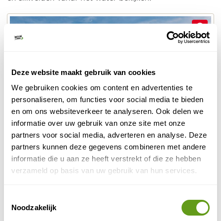
Deze website maakt gebruik van cookies
We gebruiken cookies om content en advertenties te
personaliseren, om functies voor social media te bieden
en om ons websiteverkeer te analyseren. Ook delen we
informatie over uw gebruik van onze site met onze
partners voor social media, adverteren en analyse. Deze
partners kunnen deze gegevens combineren met andere
informatie die u aan ze heeft verstrekt of die ze hebben
Wadlopen
verzameld op basis van uw gebruik van hun services.
De meest bekende plaats aan de Waddenzee in
St. Peter-Ording
Toestemmingsselectie
Sleeswijk-Holstein is
, bekend om zijn
Noodzakelijk
brede stranden, uitgestrekte duinen en kwelders.