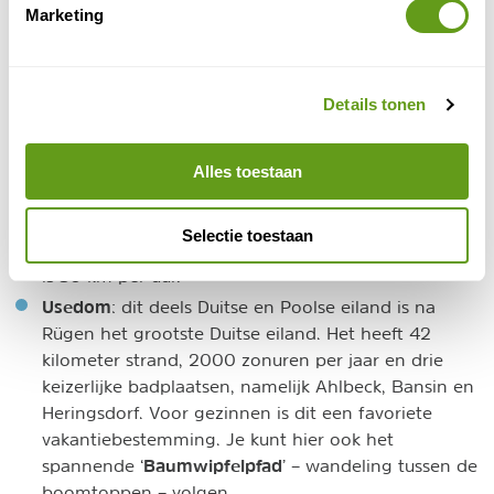
Marketing
Oostzeebadplaatsen en witte stranden. Een aantal
eilanden die zich in de Oostzee bevinden zijn zeer de
moeite waard:
Details tonen
Rügen
: het grootste eiland van Duitsland. Het is
met name bekend om zijn prachtige krijtrotsen die
tot het Nationaal Park Jasmund behoren. Maak ook
Alles toestaan
een ritje op de stoomtrein Rasender Rolland die van
Binz naar Göhren rijdt. Je moet hiervoor wel de tijd
Selectie toestaan
nemen, want de topsnelheid van Rasender Roland
is 30 km per uur.
Usedom
: dit deels Duitse en Poolse eiland is na
Rügen het grootste Duitse eiland. Het heeft 42
kilometer strand, 2000 zonuren per jaar en drie
keizerlijke badplaatsen, namelijk Ahlbeck, Bansin en
Heringsdorf. Voor gezinnen is dit een favoriete
vakantiebestemming. Je kunt hier ook het
Baumwipfelpfad
spannende ‘
’ – wandeling tussen de
boomtoppen – volgen.