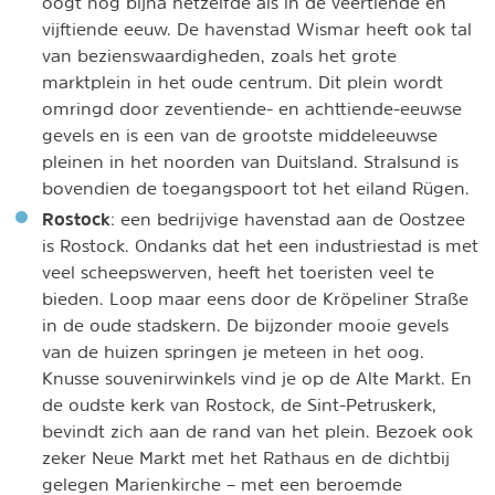
oogt nog bijna hetzelfde als in de veertiende en
vijftiende eeuw. De havenstad Wismar heeft ook tal
van bezienswaardigheden, zoals het grote
marktplein in het oude centrum. Dit plein wordt
omringd door zeventiende- en achttiende-eeuwse
gevels en is een van de grootste middeleeuwse
pleinen in het noorden van Duitsland. Stralsund is
bovendien de toegangspoort tot het eiland Rügen.
Rostock
: een bedrijvige havenstad aan de Oostzee
is Rostock. Ondanks dat het een industriestad is met
veel scheepswerven, heeft het toeristen veel te
bieden. Loop maar eens door de Kröpeliner Straße
in de oude stadskern. De bijzonder mooie gevels
van de huizen springen je meteen in het oog.
Knusse souvenirwinkels vind je op de Alte Markt. En
de oudste kerk van Rostock, de Sint-Petruskerk,
bevindt zich aan de rand van het plein. Bezoek ook
zeker Neue Markt met het Rathaus en de dichtbij
gelegen Marienkirche – met een beroemde