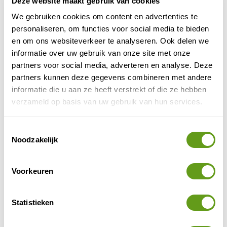
Deze website maakt gebruik van cookies
We gebruiken cookies om content en advertenties te
personaliseren, om functies voor social media te bieden
en om ons websiteverkeer te analyseren. Ook delen we
informatie over uw gebruik van onze site met onze
partners voor social media, adverteren en analyse. Deze
partners kunnen deze gegevens combineren met andere
informatie die u aan ze heeft verstrekt of die ze hebben
verzameld op basis van uw gebruik van hun services.
© TMV / Felix Gaensicke
Meren Mecklenburg-Vorpommern
Toestemmingsselectie
Noodzakelijk
Een vakantie aan of op het water is hier eenvoudig te
watersportplekken in
regelen! Bekijk ook andere
Mecklenburg-Vorpommern
.
Voorkeuren
7. De Oostzee
Statistieken
Mecklenburg-Vorpommern heeft een 1.900 kilometer
Oostzee
lange kustlijn aan de
met charmante