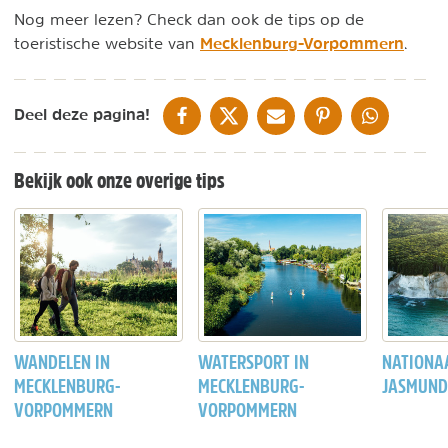
Nog meer lezen? Check dan ook de tips op de
Mecklenburg-Vorpommern
toeristische website van
.
DELEN OP FACEBOOK
DELEN OP X
DELEN VIA DE MAIL
DELEN OP PINTEREST
DELEN OP WH
Deel deze pagina!
Bekijk ook onze overige tips
WANDELEN IN
WATERSPORT IN
NATIONA
MECKLENBURG-
MECKLENBURG-
JASMUND
VORPOMMERN
VORPOMMERN