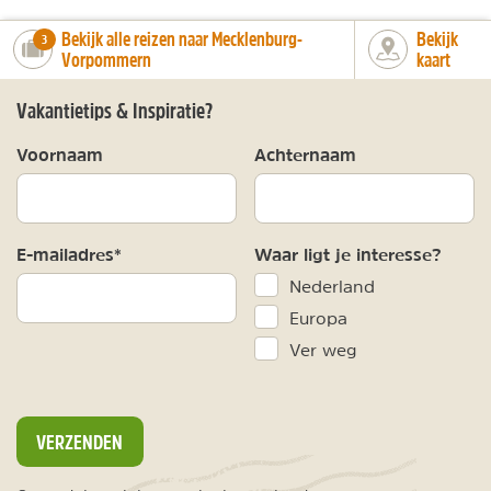
Bekijk alle reizen naar Mecklenburg-
Bekijk
number_of_trips:
3
Vorpommern
kaart
Vakantietips & Inspiratie?
Voornaam
Achternaam
E-mailadres*
Waar ligt je interesse?
Nederland
Europa
Ver weg
VERZENDEN