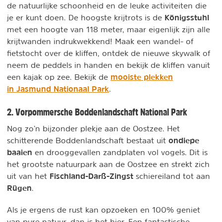
de natuurlijke schoonheid en de leuke activiteiten die
Königsstuhl
je er kunt doen. De hoogste krijtrots is de
met een hoogte van 118 meter, maar eigenlijk zijn alle
krijtwanden indrukwekkend! Maak een wandel- of
fietstocht over de kliffen, ontdek de nieuwe skywalk of
neem de peddels in handen en bekijk de kliffen vanuit
mooiste plekken
een kajak op zee. Bekijk de
in Jasmund Nationaal Park
.
2. Vorpommersche Boddenlandschaft National Park
Nog zo’n bijzonder plekje aan de Oostzee. Het
ondiepe
schitterende Boddenlandschaft bestaat uit
baaien
en drooggevallen zandplaten vol vogels. Dit is
het grootste natuurpark aan de Oostzee en strekt zich
Fischland-Darß-Zingst
uit van het
schiereiland tot aan
Rügen
.
Als je ergens de rust kan opzoeken en 100% geniet
van pure natuur, dan is het hier. Een fantastische