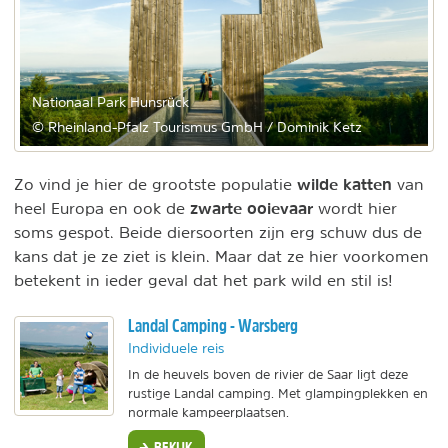
Nationaal Park Hunsrück
© Rheinland-Pfalz Tourismus GmbH / Dominik Ketz
wilde katten
Zo vind je hier de grootste populatie
van
zwarte ooievaar
heel Europa en ook de
wordt hier
soms gespot. Beide diersoorten zijn erg schuw dus de
kans dat je ze ziet is klein. Maar dat ze hier voorkomen
betekent in ieder geval dat het park wild en stil is!
Landal Camping - Warsberg
Individuele reis
In de heuvels boven de rivier de Saar ligt deze
rustige Landal camping. Met glampingplekken en
normale kampeerplaatsen.
BEKIJK