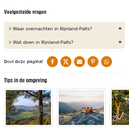
Veelgestelde vragen
> Waar overnachten in Rijnland-Palts?
> Wat doen in Rijnland-Palts?
DELEN OP FACEBOOK
DELEN OP X
DELEN VIA DE MAIL
DELEN OP PINTEREST
DELEN OP WH
Deel deze pagina!
Tips in de omgeving