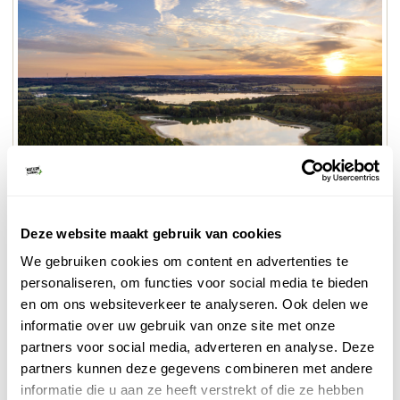
Westerwald
© Rheinland-Pfalz Tourismus GmbH / Dominik Ketz
Deze website maakt gebruik van cookies
GRATIS BROCHURE BAD MARIENBERG
We gebruiken cookies om content en advertenties te
personaliseren, om functies voor social media te bieden
en om ons websiteverkeer te analyseren. Ook delen we
5. Moezel
informatie over uw gebruik van onze site met onze
De meanderende Moezelrivier met zijn steile
partners voor social media, adverteren en analyse. Deze
mooiste
wijnterrassen wordt regelmatig gezien als het
partners kunnen deze gegevens combineren met andere
rivierdal van Duitsland
. Je bevindt je hier in een
informatie die u aan ze heeft verstrekt of die ze hebben