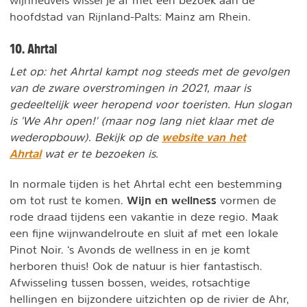
wijnheuvels wissel je af met een bezoek aan de
hoofdstad van Rijnland-Palts: Mainz am Rhein.
10. Ahrtal
Let op: het Ahrtal kampt nog steeds met de gevolgen
van de zware overstromingen in 2021, maar is
gedeeltelijk weer heropend voor toeristen. Hun slogan
is 'We Ahr open!' (maar nog lang niet klaar met de
website van het
wederopbouw). Bekijk op de
Ahrtal
wat er te bezoeken is.
In normale tijden is het Ahrtal echt een bestemming
Wijn en wellness
om tot rust te komen.
vormen de
rode draad tijdens een vakantie in deze regio. Maak
een fijne wijnwandelroute en sluit af met een lokale
Pinot Noir. ‘s Avonds de wellness in en je komt
herboren thuis! Ook de natuur is hier fantastisch.
Afwisseling tussen bossen, weides, rotsachtige
hellingen en bijzondere uitzichten op de rivier de Ahr,