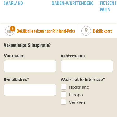
SAARLAND
BADEN-WÜRTTEMBERG
FIETSEN 
PALTS
number_of_trips:
8
Bekijk alle reizen naar Rijnland-Palts
Bekijk kaart
Vakantietips & Inspiratie?
Voornaam
Achternaam
E-mailadres*
Waar ligt je interesse?
Nederland
Europa
Ver weg