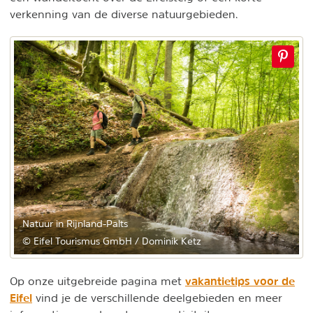
verkenning van de diverse natuurgebieden.
Natuur in Rijnland-Palts
© Eifel Tourismus GmbH / Dominik Ketz
vakantietips voor de
Op onze uitgebreide pagina met
Eifel
vind je de verschillende deelgebieden en meer