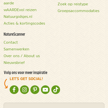
aarde
Zoek op reistype
wAARDEvol reizen
Groepsaccommodaties
Natuurgidsjes.nl
Acties & kortingscodes
NatureScanner
Contact
Samenwerken
Over ons / About us
Nieuwsbrief
Volg ons voor meer inspiratie
LET'S GET SOCIAL!
NATURESCANNER OP FACEBOOK
NATURESCANNER OP INSTAGRAM
NATURESCANNER OP PINTEREST
NATURESCANNER OP YOUTUBE
NATURESCANNER OP TIKTOK