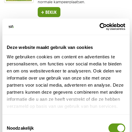
normale kampeerplaatsen.
BEKIJK
Center Parcs - Vulkaaneifel Park
Vakantiepark
Dit Center Parcs park in de Vulkaaneifel is volledig
Deze website maakt gebruik van cookies
vernieuwd! Moderne huisjes, vernieuwd zwembad
en indoor speelwereld. Dicht bij kastelen en
We gebruiken cookies om content en advertenties te
natuur.
personaliseren, om functies voor social media te bieden
en om ons websiteverkeer te analyseren. Ook delen we
BEKIJK
informatie over uw gebruik van onze site met onze
partners voor social media, adverteren en analyse. Deze
Landal - Leuke parken in de Moezel
partners kunnen deze gegevens combineren met andere
Individuele reis, Vakantiepark
informatie die u aan ze heeft verstrekt of die ze hebben
Hooggelegen tussen de wijnvelden van de Moezel
verzameld op basis van uw gebruik van hun services.
vind je het Mont Royal Landal bungalowpark en
Landal Sonnenberg, twee vakantieparken in de
natuur.
Toestemmingsselectie
Noodzakelijk