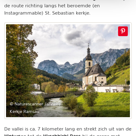
de route richting langs het beroemde (en
Instagrammable) St. Sebastian kerkje.
© Naturescanner Janneke
Kerkje Ramsau
De vallei is ca. 7 kilometer lang en strekt zich uit van de
Hintersee
Hirschbichl Pass
tot de
bij de grens met