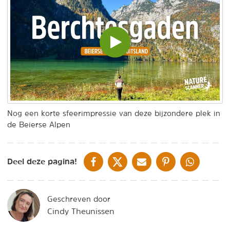
Video
inladen
en
afspelen
Nog een korte sfeerimpressie van deze bijzondere plek in
de Beierse Alpen
DELEN OP FACEBOOK
DELEN OP X
DELEN VIA DE MAIL
DELEN OP PINTEREST
DELEN OP WH
Deel deze pagina!
Geschreven door
Cindy Theunissen