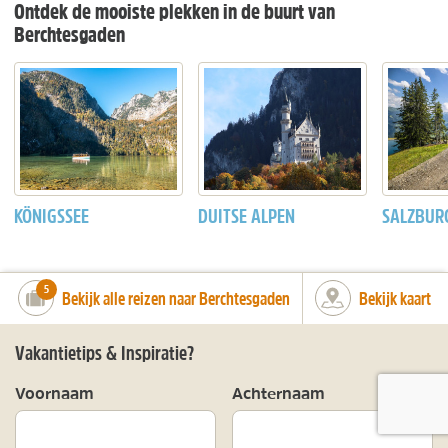
Ontdek de mooiste plekken in de buurt van
Berchtesgaden
KÖNIGSSEE
DUITSE ALPEN
SALZBUR
number_of_trips:
5
Bekijk alle reizen naar Berchtesgaden
Bekijk kaart
Vakantietips & Inspiratie?
Voornaam
Achternaam