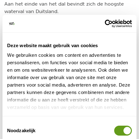
Aan het einde van het dal bevindt zich de hoogste
waterval van Duitsland.
4. Dal nummer 2 - Wimbachtal
De middelste, 12 kilometer lange vallei, bevat wat mij
betreft nog een van de mooiste plekken van
Deze website maakt gebruik van cookies
Wimbachklamm
Berchtesgaden: de
. Een korte, maar
We gebruiken cookies om content en advertenties te
zeer verrassende kloof. De steile rotswanden zijn
personaliseren, om functies voor social media te bieden
begroeid met gifgroene mossen en talrijke
en om ons websiteverkeer te analyseren. Ook delen we
watervalletjes sijpelen erover heen. Dit geeft een
informatie over uw gebruik van onze site met onze
sprookjesachtig gevoel en de Schlucht deed ons sterk
partners voor social media, adverteren en analyse. Deze
denken aan de Plitvice meren in Kroatië.
partners kunnen deze gegevens combineren met andere
informatie die u aan ze heeft verstrekt of die ze hebben
verzameld op basis van uw gebruik van hun services.
Toestemmingsselectie
Noodzakelijk