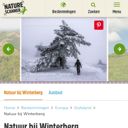
Ga
naar
Bestemmingen
Zoeken
Menu
content
Bestemmingen
Hochheide bij Niedersfeld
Overnachten
Activiteiten
rige
Vol
Natuurparken
Dieren
© Naturescanner Janneke
DEALS
SHOP
Huidige pagina
Natuur bij Winterberg
Aanbod
Nieuwsbrief
Uitgelicht
Partners
/
nl
fr
Home
>
Bestemmingen
>
Europa
>
Duitsland
>
Natuur bij Winterberg
Natuur bij Winterberg