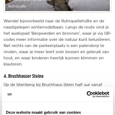
Ruhrquelle
Wandel bijvoorbeeld naar de Ruhrquellehütte en de
naastgelegen winterrodelbaan. Langs de route vind je
het audiopad 'Bergweiden en bronnen', waar je via QR-
codes meer informatie over de natuur kunt beluisteren.
Net rechts van de parkeerplaats is een palendorp te
vinden, waar je meer leert over bossen en gebruik van
hout, en waar kinderen heerlijk kunnen klimmen en
klauteren.
4. Bruchhauser Steine
Op de Istenberg bij Bruchhaus (klein half uur vanaf
Bruchhauser
Winterberg) liggen vier grote rotsen, de
Steine
; de Feldstein, Goldstein, Ravenstein en
Bornstein. De rotsen zijn enkele tientallen meters hoog
en 380 miljoen jaar geleden ontstaan door vulkanen.
Deze website maakt gebruik van cookies