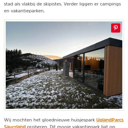
stad als vlakbij de skipistes. Verder liggen er campings
en vakantieparken.
© Naturescanner Janneke
Luxe cottage van UplandParcs
UplandParcs
Wij mochten het gloednieuwe huisjespark
Sauerland
proberen. Dit mooie vakantiepark ligt op