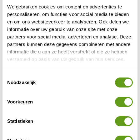
Bezoek zeker de kleine tentoonstelling, waar je alles
We gebruiken cookies om content en advertenties te
leert over geologie, maar ook over opgravingen die
personaliseren, om functies voor social media te bieden
hier zijn gedaan.
en om ons websiteverkeer te analyseren. Ook delen we
informatie over uw gebruik van onze site met onze
partners voor social media, adverteren en analyse. Deze
partners kunnen deze gegevens combineren met andere
informatie die u aan ze heeft verstrekt of die ze hebben
verzameld op basis van uw gebruik van hun services.
Toestemmingsselectie
Noodzakelijk
Voorkeuren
© Naturescanner Peter
Wandelen langs de rotsen
Statistieken
Vanaf het infocentrum kun je een mooie