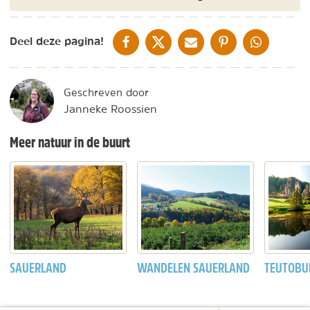
DELEN OP FACEBOOK
DELEN OP X
DELEN VIA DE MAIL
DELEN OP PINTEREST
DELEN OP WH
Deel deze pagina!
Geschreven door
Janneke Roossien
Meer natuur in de buurt
SAUERLAND
WANDELEN SAUERLAND
TEUTOB