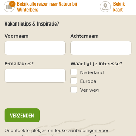
Bekijk alle reizen naar Natuur bij
Bekijk
number_of_trips:
8
Winterberg
kaart
Vakantietips & Inspiratie?
Voornaam
Achternaam
E-mailadres*
Waar ligt je interesse?
Nederland
Europa
Ver weg
VERZENDEN
Onontdekte plekjes en leuke aanbiedingen voor